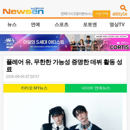
전체기사
|
많이본뉴스
|
사진구매
뉴스
연예
스포츠
포토엔
영상TV
플레어 유, 무한한 가능성 증명한 데뷔 활동 성
료
2026-06-04 07:50:57
카카오 MY뉴스
네이버 연예뉴스