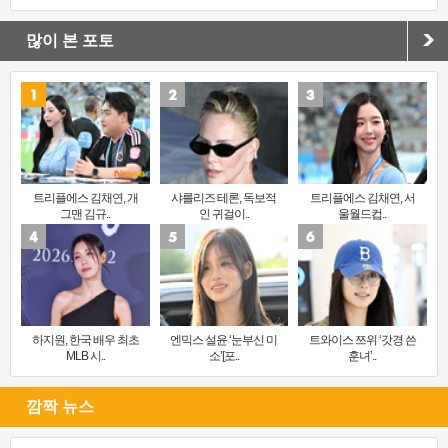
많이 본 포토
트리플에스 김채연, 개
샤를리즈 테론, 독보적
트리플에스 김채연, 서
그맨 김규..
인 귀걸이..
울월드컵..
하지원, 한국 배우 최초
엔믹스 설윤 ‘눈부신 미
트와이스 쯔위 ‘갓경 쓴
MLB 시..
소’[포..
훈녀’..
깜짝 뉴스