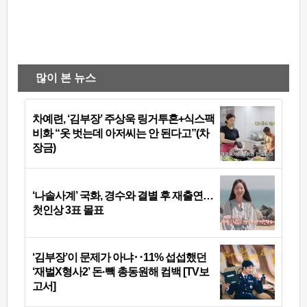
많이 본 뉴스
차예련, ‘김부장’ 주상욱 링거투혼+식스팩
비화 “옷 벗는데 아저씨는 안 된다고”(차
장금)
‘나솔사계’ 국화, 경수와 결별 후 재출연…
첫인상 3표 몰표
‘김부장’이 문제가 아냐‥11% 섭섭했던
‘재벌X형사2’ 돈·빽 총동원해 컴백 [TV보
고서]