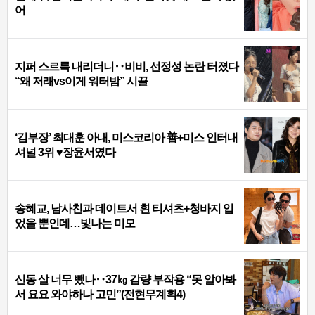
어
지퍼 스르륵 내리더니‥비비, 선정성 논란 터졌다
“왜 저래vs이게 워터밤” 시끌
‘김부장’ 최대훈 아내, 미스코리아 善+미스 인터내
셔널 3위 ♥장윤서였다
송혜교, 남사친과 데이트서 흰 티셔츠+청바지 입
었을 뿐인데…빛나는 미모
신동 살 너무 뺐나‥37㎏ 감량 부작용 “못 알아봐
서 요요 와야하나 고민”(전현무계획4)