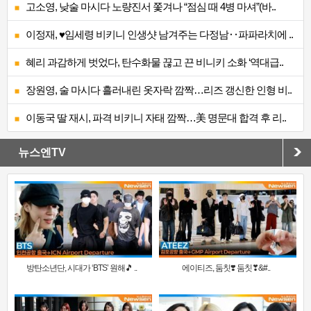
고소영, 낮술 마시다 노량진서 쫓겨나 “점심 때 4병 마셔”(바..
이정재, ♥임세령 비키니 인생샷 남겨주는 다정남‥파파라치에 ..
혜리 과감하게 벗었다, 탄수화물 끊고 끈 비니키 소화 ‘역대급..
장원영, 술 마시다 흘러내린 옷자락 깜짝…리즈 갱신한 인형 비..
이동국 딸 재시, 파격 비키니 자태 깜짝…美 명문대 합격 후 리..
뉴스엔TV
방탄소년단, 시대가 ‘BTS’ 원해🎵 ..
에이티즈, 둠칫❣️ 둠칫❣&#..