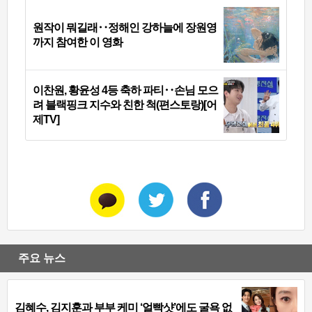
원작이 뭐길래‥정해인 강하늘에 장원영
까지 참여한 이 영화
이찬원, 황윤성 4등 축하 파티‥손님 모으
려 블랙핑크 지수와 친한 척(편스토랑)[어
제TV]
주요 뉴스
김혜수, 김지훈과 부부 케미 ‘얼빡샷’에도 굴욕 없