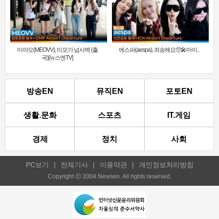
미야오(MEOVV), 미모가 넘사벽 (출
에스파(aespa), 죄송해요🥺🎤마이..
국)[뉴스엔TV]
방송EN
뮤직EN
포토EN
생활.문화
스포츠
IT.게임
경제
정치
사회
PC보기
|
전체기사
|
이용약관
|
개인정보처리방침
Copyright ⓒ 2004 Newsen. All rights reserved.