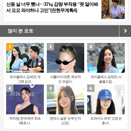
신동 살 너무 뺐나‥37㎏ 감량 부작용 “못 알아봐
서 요요 와야하나 고민”(전현무계획4)
많이 본 포토
트리플에스 김채연, 개
샤를리즈 테론, 독보적
트리플에스 김채연, 서
그맨 김규..
인 귀걸이..
울월드컵..
하지원, 한국 배우 최초
엔믹스 설윤 ‘눈부신 미
트와이스 쯔위 ‘갓경 쓴
MLB 시..
소’[포..
훈녀’..