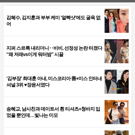
김혜수, 김지훈과 부부 케미 ‘얼빡샷’에도 굴욕 없
어
지퍼 스르륵 내리더니‥비비, 선정성 논란 터졌다
“왜 저래vs이게 워터밤” 시끌
‘김부장’ 최대훈 아내, 미스코리아 善+미스 인터내
셔널 3위 ♥장윤서였다
송혜교, 남사친과 데이트서 흰 티셔츠+청바지 입
었을 뿐인데…빛나는 미모