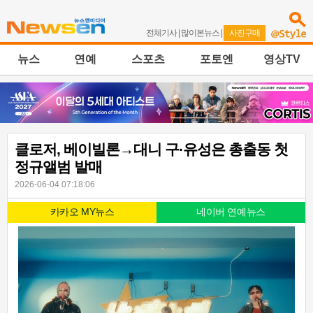
전체기사
|
많이본뉴스
|
사진구매
뉴스
연예
스포츠
포토엔
영상TV
클로저, 베이빌론→대니 구·유성은 총출동 첫
정규앨범 발매
2026-06-04 07:18:06
카카오 MY뉴스
네이버 연예뉴스