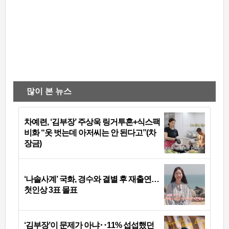
많이 본 뉴스
차예련, ‘김부장’ 주상욱 링거투혼+식스팩
비화 “옷 벗는데 아저씨는 안 된다고”(차
장금)
‘나솔사계’ 국화, 경수와 결별 후 재출연…
첫인상 3표 몰표
‘김부장’이 문제가 아냐‥11% 섭섭했던