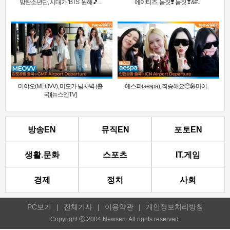
방탄소년단, 시대가 ‘BTS’ 원해🎵 ..
에이티즈, 둠칫❣️ 둠칫❣&#..
미야오(MEOVV), 미모가 넘사벽 (출
에스파(aespa), 죄송해요🥺🎤마이..
국)[뉴스엔TV]
방송EN
뮤직EN
포토EN
생활.문화
스포츠
IT.게임
경제
정치
사회
PC보기
|
전체기사
|
이용약관
|
개인정보처리방침
Copyright ⓒ 2004 Newsen. All rights reserved.