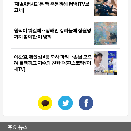
‘재벌X형사2’ 돈·빽 총동원해 컴백 [TV보
고서]
원작이 뭐길래‥정해인 강하늘에 장원영
까지 참여한 이 영화
이찬원, 황윤성 4등 축하 파티‥손님 모으
려 블랙핑크 지수와 친한 척(편스토랑)[어
제TV]
주요 뉴스