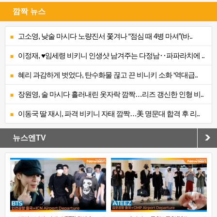
깜짝 뉴스
고소영, 낮술 마시다 노량진서 쫓겨나 “점심 때 4병 마셔”(바..
이정재, ♥임세령 비키니 인생샷 남겨주는 다정남‥파파라치에 ..
혜리 과감하게 벗었다, 탄수화물 끊고 끈 비니키 소화 ‘역대급..
장원영, 술 마시다 흘러내린 옷자락 깜짝…리즈 갱신한 인형 비..
이동국 딸 재시, 파격 비키니 자태 깜짝…美 명문대 합격 후 리..
뉴스엔TV