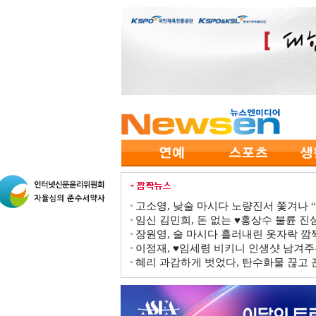
고소영, 낮술 마시다 노량진서 쫓겨나 “점
임신 김민희, 돈 없는 ♥홍상수 불륜 진심
장원영, 술 마시다 흘러내린 옷자락 
이정재, ♥임세령 비키니 인생샷 남겨주
혜리 과감하게 벗었다, 탄수화물 끊고 끈