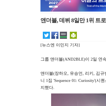
앤더블, 데뷔 8일만 1위 트
[뉴스엔 이민지 기자]
그룹 앤더블(AND2BLE)이 2일 
앤더블(장하오, 유승언, 리키, 김규빈
니 1집 'Sequence 01: Curiosi
지했다.