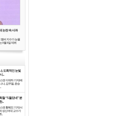
대 논란 속 사과
 멤버 지수가 눈물
 8월 8일 데뷔
나, 도회적인 눈빛
시...
뉴스엔 이재하 기자]배
나나, 김무열, 윤승
.
희철 “X돌았네” 분
...
뉴스엔 황혜진 기자]서
덕 성신여대 교수가
..