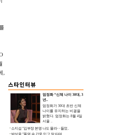
비
를
O
월
베,
엄정화 “신체 나이 30대, 3
년..
엄정화가 30대 초반 신체
나이를 유지하는 비결을
밝혔다. 엄정화는 8월 4일
서울 ..
소지섭 “김부장 본명 나도 몰라‥들었..
박성웅 “폭염 속 갑옷 입고 말 타며 ..