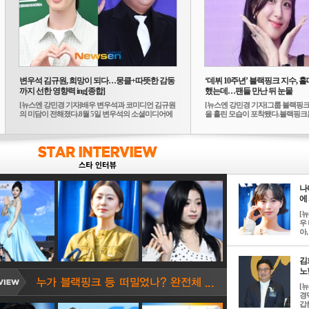
변우석 김규원, 희망이 되다…뭉클+따뜻한 감동
‘데뷔 10주년’ 블랙핑크 지수, 홀
까지 선한 영향력 ing[종합]
했는데…팬들 만난 뒤 눈물
[뉴스엔 강민경 기자]배우 변우석과 코미디언 김규원
[뉴스엔 강민경 기자]그룹 블랙핑크
의 미담이 전해졌다.8월 5일 변우석의 소셜미디어에
을 흘린 모습이 포착됐다.블랙핑크는
는 ...
10...
나
에 
[
우 
아, .
김
노한
[
경
갑론