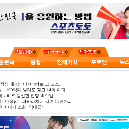
심 때 4병 마셔”(바로 그 고소...
…100억대 빌라도 팔고 14억 아파...
깜짝…리즈 갱신한 인형 비주얼
는 다정남‥파파라치에 걸린 11년차...
 비니키 소화 ‘역대급’