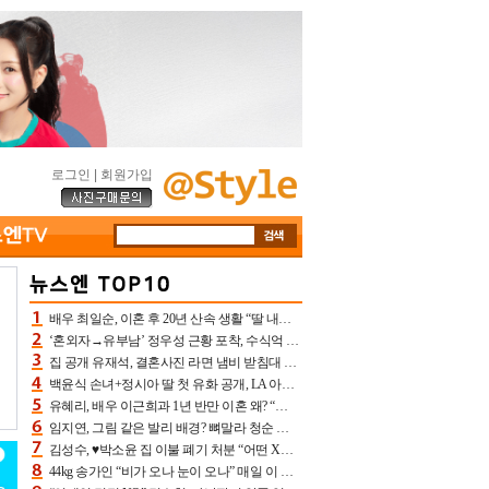
로그인
|
회원가입
배우 최일순, 이혼 후 20년 산속 생활 “딸 내가 버렸다고 원망‥맘 아파”(특종)[어제TV]
‘혼외자→유부남’ 정우성 근황 포착, 수식억 해킹 피해 후배 만났다 “존경하는”
집 공개 유재석, 결혼사진 라면 냄비 받침대 되고 분노‥가족사진도 피해(놀뭐)[어제TV]
백윤식 손녀+정시아 딸 첫 유화 공개, LA 아트쇼→서울국제조각페스타 작가다운 수준급 실력
유혜리, 배우 이근희과 1년 반만 이혼 왜? “식칼 꽂고 의자 던져” 충격 폭로(특종)[어제TV]
임지연, 그림 같은 발리 배경? 뼈말라 청순 비키니 핏에 상대 안 되네
김성수, ♥박소윤 집 이불 폐기 처분 “어떤 X이랑 썼을지 몰라” 질투(신랑수업2)[어제TV]
44kg 송가인 “비가 오나 눈이 오나” 매일 이 운동, 허벅지 근육량 상승+체지방 감소