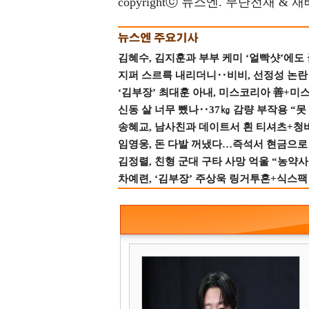
copyrightⓒ 뉴스엔. 무단전재 & 
김혜수, 김지훈과 부부 케미 ‘얼빡샷’에도
지퍼 스르륵 내리더니‥비비, 선정성 논란 터
‘김부장’ 최대훈 아내, 미스코리아 善+미
신동 살 너무 뺐나‥37㎏ 감량 부작용 “못
송혜교, 남사친과 데이트서 흰 티셔츠+청
임영웅, 돈 다발 꺼냈다…즉석서 현금으로 
김정렬, 친형 군대 구타 사망 억울 “농약사
차예련, ‘김부장’ 주상욱 링거투혼+식스팩 