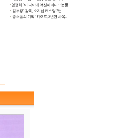
엄정화 “이 나이에 액션이라니‥눈물 ..
‘김부장’ 감독, 소지섭 캐스팅 2번 ..
‘중소돌의 기적’ 키오프, 3년만 사옥..