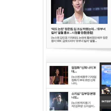
‘태도 논란’ 정준원, 입 조심 하랬는데…‘유부녀
킬러’ 열혈 홍보→시청률 껑충[종합]
[뉴스엔 강민경 기자]태도 논란에 휩싸였던 배우 정준
원이 MBC 금토드라마 '유부녀 킬러' 열혈 ...
엄정화 “신체 나이 30
대, ...
[뉴스엔 배효주 기자]엄
정화가 30대 초반 신체
나이..
소지섭 “김부장 본명
나도...
[뉴스엔 하지원 기
자]'김부장' 소지섭이 ..