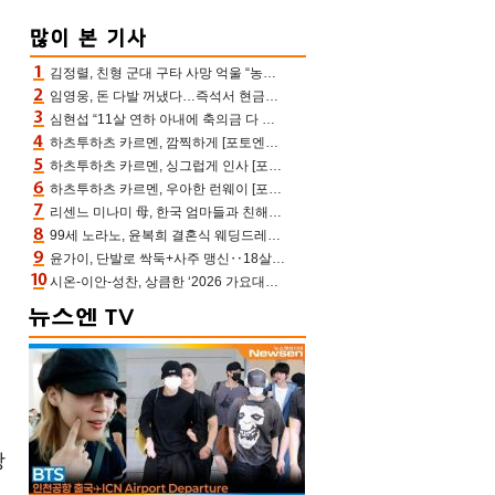
김정렬, 친형 군대 구타 사망 억울 “농약사 처리, 범인 찾았지만…엄마는 이미 치매”(데이앤나잇)
임영웅, 돈 다발 꺼냈다…즉석서 현금으로 수당 챙겨주는 ‘구단주’
심현섭 “11살 연하 아내에 축의금 다 뺏겨, 집도 아내 명의” (동치미)[결정적장면]
하츠투하츠 카르멘, 깜찍하게 [포토엔HD]
하츠투하츠 카르멘, 싱그럽게 인사 [포토엔HD]
하츠투하츠 카르멘, 우아한 런웨이 [포토엔HD]
리센느 미나미 母, 한국 엄마들과 친해진 비결=BTS “최애 정국 얘기로 통해”(전참시)
99세 노라노, 윤복희 결혼식 웨딩드레스 제작자였다…극찬 세례
윤가이, 단발로 싹둑+사주 맹신‥18살 연상 ♥장기하 반한 엉뚱·열정 매력(전참시)
시온-이안-성찬, 상큼한 ‘2026 가요대전 썸머’ MC [포토엔HD]
방