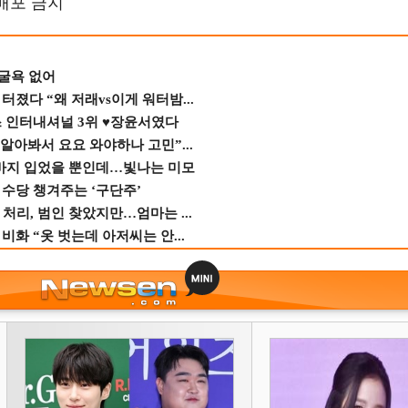
재배포 금지
 굴욕 없어
졌다 “왜 저래vs이게 워터밤...
스 인터내셔널 3위 ♥장윤서였다
 알아봐서 요요 와야하나 고민”...
바지 입었을 뿐인데…빛나는 미모
수당 챙겨주는 ‘구단주’
 처리, 범인 찾았지만…엄마는 ...
비화 “옷 벗는데 아저씨는 안...