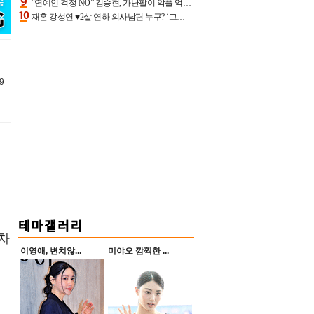
“연예인 걱정 NO” 김승현, 가난팔이 악플 억울할만‥아내+딸과 日 여행
재혼 강성연 ♥2살 연하 의사남편 누구? ‘그알’ 자문의에 훈남 비주얼 초엘리트 스펙 [종합]
9
미
 차
이영애, 변치않...
미야오 깜찍한 ...