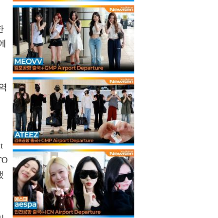
한
에
 역
t
TO
했