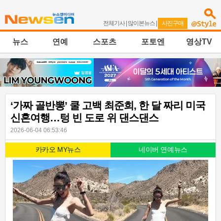
전체기사
|
많이본뉴스
|
사진구매
뉴스
연예
스포츠
포토엔
영상TV
‘가짜 골반뽕’ 쿨 고백 최준희, 한 달 짜리 미국
신혼여행…텅 빈 도로 위 댄스댄스
2026-06-04 06:53:46
카카오 MY뉴스
네이버 연예뉴스