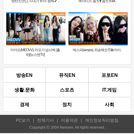
방탄소년단, 시대가 ‘BTS’ 원해🎵 ..
에이티즈, 둠칫❣️ 둠칫❣&#..
미야오(MEOVV), 미모가 넘사벽 (출
에스파(aespa), 죄송해요🥺🎤마이..
국)[뉴스엔TV]
방송EN
뮤직EN
포토EN
생활.문화
스포츠
IT.게임
경제
정치
사회
PC보기
|
전체기사
|
이용약관
|
개인정보처리방침
Copyright ⓒ 2004 Newsen. All rights reserved.