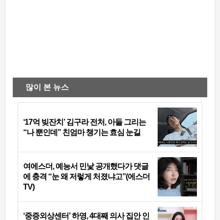
많이 본 뉴스
‘17억 빚잔치’ 김구라 전처, 아들 그리는
“나 뿐인데” 친엄마 챙기는 효심 눈길
여에스더, 예능서 민낯 공개했다가 댓글
에 충격 “눈 왜 저렇게 처졌냐고”(에스더
TV)
‘중증외상센터’ 하영, 4대째 의사 집안 인