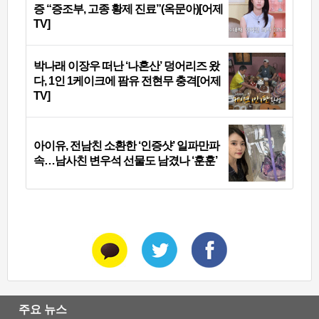
증 “증조부, 고종 황제 진료”(옥문아)[어제
TV]
박나래 이장우 떠난 ‘나혼산’ 덩어리즈 왔
다, 1인 1케이크에 팜유 전현무 충격[어제
TV]
아이유, 전남친 소환한 ‘인증샷’ 일파만파
속…남사친 변우석 선물도 남겼나 ‘훈훈’
주요 뉴스