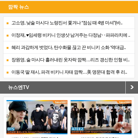
깜짝 뉴스
고소영, 낮술 마시다 노량진서 쫓겨나 “점심 때 4병 마셔”(바..
이정재, ♥임세령 비키니 인생샷 남겨주는 다정남‥파파라치에 ..
혜리 과감하게 벗었다, 탄수화물 끊고 끈 비니키 소화 ‘역대급..
장원영, 술 마시다 흘러내린 옷자락 깜짝…리즈 갱신한 인형 비..
이동국 딸 재시, 파격 비키니 자태 깜짝…美 명문대 합격 후 리..
뉴스엔TV