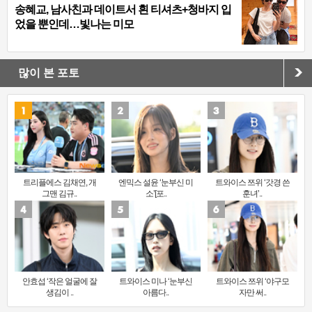
송혜교, 남사친과 데이트서 흰 티셔츠+청바지 입
었을 뿐인데…빛나는 미모
많이 본 포토
트리플에스 김채연, 개
엔믹스 설윤 ‘눈부신 미
트와이스 쯔위 ‘갓경 쓴
그맨 김규..
소’[포..
훈녀’..
안효섭 ‘작은 얼굴에 잘
트와이스 미나 ‘눈부신
트와이스 쯔위 ‘야구모
생김이 ..
아름다..
자만 써..