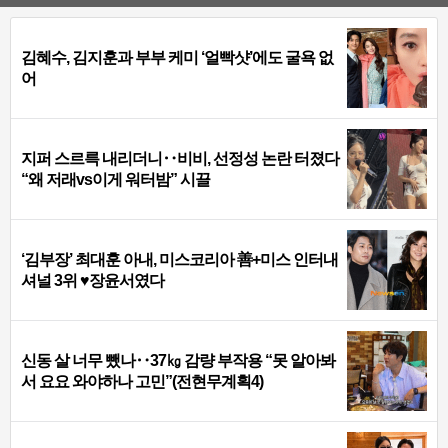
김혜수, 김지훈과 부부 케미 ‘얼빡샷’에도 굴욕 없
어
지퍼 스르륵 내리더니‥비비, 선정성 논란 터졌다
“왜 저래vs이게 워터밤” 시끌
‘김부장’ 최대훈 아내, 미스코리아 善+미스 인터내
셔널 3위 ♥장윤서였다
신동 살 너무 뺐나‥37㎏ 감량 부작용 “못 알아봐
서 요요 와야하나 고민”(전현무계획4)