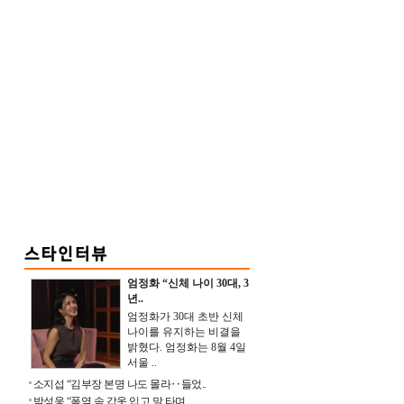
엄정화 “신체 나이 30대, 3
년..
엄정화가 30대 초반 신체
나이를 유지하는 비결을
밝혔다. 엄정화는 8월 4일
서울 ..
소지섭 “김부장 본명 나도 몰라‥들었..
박성웅 “폭염 속 갑옷 입고 말 타며 ..