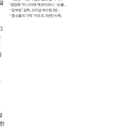
열
엄정화 “이 나이에 액션이라니‥눈물 ..
‘김부장’ 감독, 소지섭 캐스팅 2번 ..
‘중소돌의 기적’ 키오프, 3년만 사옥..
그
한
더
할
.
할
실한