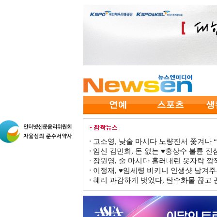
고소영, 낮술 마시다 노량진서 쫓겨나 “점
임신 김민희, 돈 없는 ♥홍상수 불륜 진심
장원영, 술 마시다 흘러내린 옷자락 
이정재, ♥임세령 비키니 인생샷 남겨주
혜리 과감하게 벗었다, 탄수화물 끊고 끈