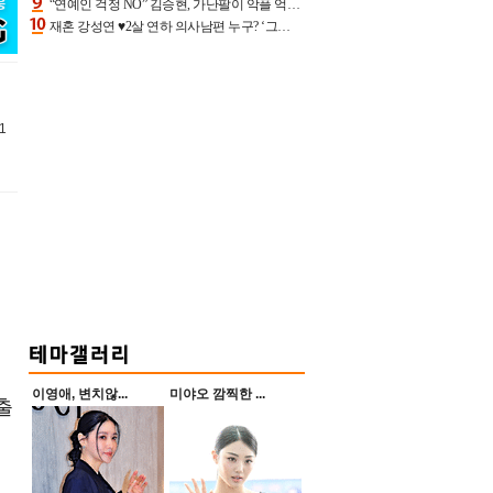
“연예인 걱정 NO” 김승현, 가난팔이 악플 억울할만‥아내+딸과 日 여행
재혼 강성연 ♥2살 연하 의사남편 누구? ‘그알’ 자문의에 훈남 비주얼 초엘리트 스펙 [종합]
1
이영애, 변치않...
미야오 깜찍한 ...
출