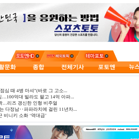
심 때 4병 마셔”(바로 그 고소...
…100억대 빌라도 팔고 14억 아파...
깜짝…리즈 갱신한 인형 비주얼
는 다정남‥파파라치에 걸린 11년차...
 비니키 소화 ‘역대급’