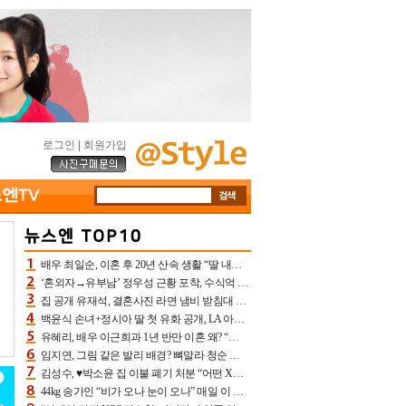
로그인
|
회원가입
배우 최일순, 이혼 후 20년 산속 생활 “딸 내가 버렸다고 원망‥맘 아파”(특종)[어제TV]
‘혼외자→유부남’ 정우성 근황 포착, 수식억 해킹 피해 후배 만났다 “존경하는”
집 공개 유재석, 결혼사진 라면 냄비 받침대 되고 분노‥가족사진도 피해(놀뭐)[어제TV]
백윤식 손녀+정시아 딸 첫 유화 공개, LA 아트쇼→서울국제조각페스타 작가다운 수준급 실력
유혜리, 배우 이근희과 1년 반만 이혼 왜? “식칼 꽂고 의자 던져” 충격 폭로(특종)[어제TV]
임지연, 그림 같은 발리 배경? 뼈말라 청순 비키니 핏에 상대 안 되네
김성수, ♥박소윤 집 이불 폐기 처분 “어떤 X이랑 썼을지 몰라” 질투(신랑수업2)[어제TV]
44kg 송가인 “비가 오나 눈이 오나” 매일 이 운동, 허벅지 근육량 상승+체지방 감소