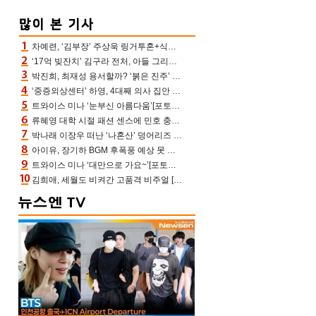
차예련, ‘김부장’ 주상욱 링거투혼+식스팩 비화 “옷 벗는데 아저씨는 안 된다고”(차장금)
‘17억 빚잔치’ 김구라 전처, 아들 그리는 “나 뿐인데” 친엄마 챙기는 효심 눈길
박진희, 최재성 용서할까? ‘붉은 진주’ 오늘(7일) 결말 나온다
‘중증외상센터’ 하영, 4대째 의사 집안 인증 “증조부, 고종 황제 진료”(옥문아)[어제TV]
트와이스 미나 ‘눈부신 아름다움’[포토엔HD]
류혜영 대학 시절 패션 센스에 민호 충격 “레몬색 레깅스에 다리 없는 줄”(나혼산)
박나래 이장우 떠난 ‘나혼산’ 덩어리즈 왔다, 1인 1케이크에 팜유 전현무 충격[어제TV]
아이유, 장기하 BGM 후폭풍 예상 못 했나‥삭제 오보→윤가이까지 엮여 시끌
트와이스 미나 ‘대만으로 가요~’[포토엔HD]
김희애, 세월도 비켜간 고품격 비주얼 [포토엔HD]