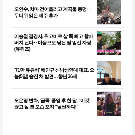
오연수, 치마 걷어올리고 계곡물 풍덩‥
무더위 잊은 제주 휴가
이승철 겹경사, 위고비로 살 쪽 빼고 할아
버지 된다‥마음으로 낳은 딸 임신 자랑
(유퀴즈)
‘71만 유튜버’ 배인규 신남성연대 대표, 오
늘(5일) 숨진 채 발견…향년 36세
오은영 변화, ‘금쪽’ 종영 후 한 달...‘이것’
끊고 살 뺀 모습 포착 “날씬하다!”