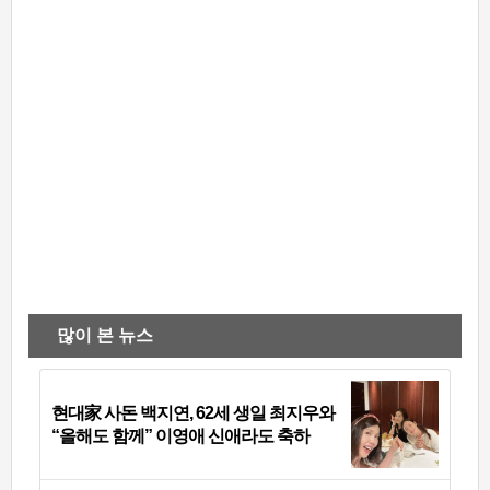
많이 본 뉴스
현대家 사돈 백지연, 62세 생일 최지우와
“올해도 함께” 이영애 신애라도 축하