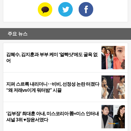
주요 뉴스
김혜수, 김지훈과 부부 케미 ‘얼빡샷’에도 굴욕 없
어
지퍼 스르륵 내리더니‥비비, 선정성 논란 터졌다
“왜 저래vs이게 워터밤” 시끌
‘김부장’ 최대훈 아내, 미스코리아 善+미스 인터내
셔널 3위 ♥장윤서였다