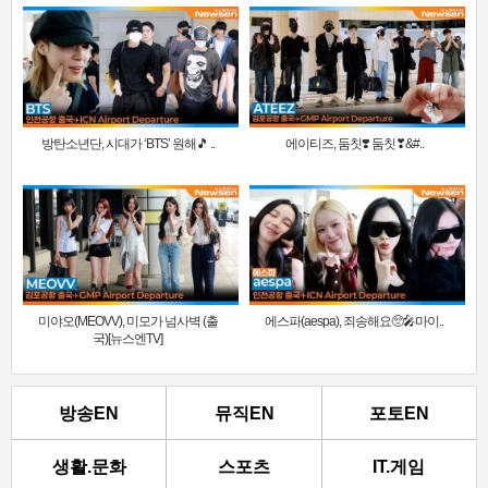
방탄소년단, 시대가 ‘BTS’ 원해🎵 ..
에이티즈, 둠칫❣️ 둠칫❣&#..
미야오(MEOVV), 미모가 넘사벽 (출
에스파(aespa), 죄송해요🥺🎤마이..
국)[뉴스엔TV]
방송EN
뮤직EN
포토EN
생활.문화
스포츠
IT.게임