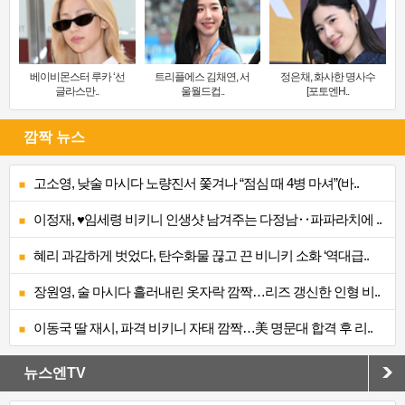
베이비몬스터 루카 ‘선
트리플에스 김채연, 서
정은채, 화사한 명사수
글라스만..
울월드컵..
[포토엔H..
깜짝 뉴스
고소영, 낮술 마시다 노량진서 쫓겨나 “점심 때 4병 마셔”(바..
이정재, ♥임세령 비키니 인생샷 남겨주는 다정남‥파파라치에 ..
혜리 과감하게 벗었다, 탄수화물 끊고 끈 비니키 소화 ‘역대급..
장원영, 술 마시다 흘러내린 옷자락 깜짝…리즈 갱신한 인형 비..
이동국 딸 재시, 파격 비키니 자태 깜짝…美 명문대 합격 후 리..
뉴스엔TV