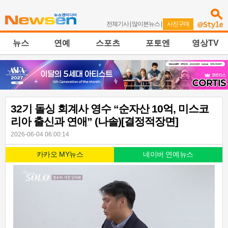
전체기사
|
많이본뉴스
|
사진구매
뉴스
연예
스포츠
포토엔
영상TV
32기 돌싱 회계사 영수 “순자산 10억, 미스코
리아 출신과 연애” (나솔)[결정적장면]
2026-06-04 06:00:14
카카오 MY뉴스
네이버 연예뉴스