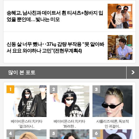
송혜교, 남사친과 데이트서 흰 티셔츠+청바지 입
었을 뿐인데…빛나는 미모
신동 살 너무 뺐나‥37㎏ 감량 부작용 “못 알아봐
서 요요 와야하나 고민”(전현무계획4)
많이 본 포토
베이비몬스터 치키타
베이비몬스터 치키타
샤를리즈 테론, 독보적
‘걸크러시..
‘화려한 ..
인 귀걸이..