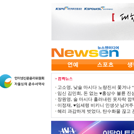
고소영, 낮술 마시다 노량진서 쫓겨나 “점
임신 김민희, 돈 없는 ♥홍상수 불륜 진심
장원영, 술 마시다 흘러내린 옷자락 
이정재, ♥임세령 비키니 인생샷 남겨주
혜리 과감하게 벗었다, 탄수화물 끊고 끈