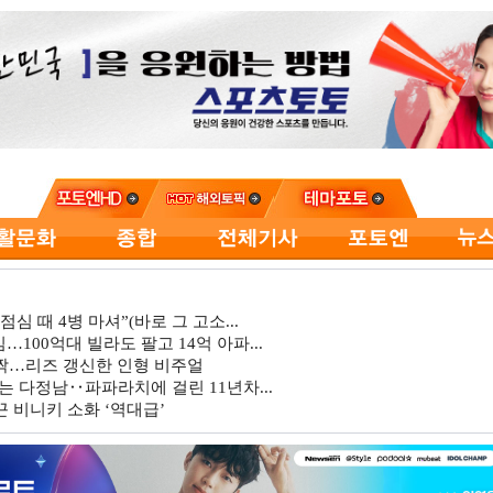
심 때 4병 마셔”(바로 그 고소...
…100억대 빌라도 팔고 14억 아파...
깜짝…리즈 갱신한 인형 비주얼
는 다정남‥파파라치에 걸린 11년차...
 비니키 소화 ‘역대급’