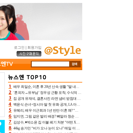
로그인
|
회원가입
배우 최일순, 이혼 후 20년 산속 생활 “딸 내가 버렸다고 원망‥맘 아파”(특종)[어제TV]
‘혼외자→유부남’ 정우성 근황 포착, 수식억 해킹 피해 후배 만났다 “존경하는”
집 공개 유재석, 결혼사진 라면 냄비 받침대 되고 분노‥가족사진도 피해(놀뭐)[어제TV]
백윤식 손녀+정시아 딸 첫 유화 공개, LA 아트쇼→서울국제조각페스타 작가다운 수준급 실력
유혜리, 배우 이근희과 1년 반만 이혼 왜? “식칼 꽂고 의자 던져” 충격 폭로(특종)[어제TV]
임지연, 그림 같은 발리 배경? 뼈말라 청순 비키니 핏에 상대 안 되네
김성수, ♥박소윤 집 이불 폐기 처분 “어떤 X이랑 썼을지 몰라” 질투(신랑수업2)[어제TV]
44kg 송가인 “비가 오나 눈이 오나” 매일 이 운동, 허벅지 근육량 상승+체지방 감소