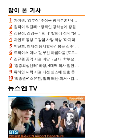
차예련, ‘김부장’ 주상욱 링거투혼+식스팩 비화 “옷 벗는데 아저씨는 안 된다고”(차장금)
원작이 뭐길래‥정해인 강하늘에 장원영까지 참여한 이 영화
장윤정, 김경욱 ‘T팬티’ 발언에 정색 “묻지 않았는데, 그것도 성희롱”(장공장)
차인표 동생 구강암 사망 회상 “마지막 순간 동생 손 잡아준 신애라, 두고두고 고마워” (신애라이프)
박진희, 최재성 용서할까? ‘붉은 진주’ 오늘(7일) 결말 나온다
트와이스 미나 ‘눈부신 아름다움’[포토엔HD]
김규원 공익 시절 미담→교사+학부모 추가 미담 속출 “휠체어 탄 아이와 산책도”[종합]
‘중증외상센터’ 하영, 4대째 의사 집안 인증 “증조부, 고종 황제 진료”(옥문아)[어제TV]
류혜영 대학 시절 패션 센스에 민호 충격 “레몬색 레깅스에 다리 없는 줄”(나혼산)
‘백종원♥’ 소유진, 딸과 떠난 피서‥감탄만 나오는 수영복 자태