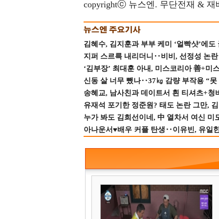
copyrightⓒ 뉴스엔. 무단전재 & 
김혜수, 김지훈과 부부 케미 ‘얼빡샷’에도
지퍼 스르륵 내리더니‥비비, 선정성 논란 터
‘김부장’ 최대훈 아내, 미스코리아 善+미
신동 살 너무 뺐나‥37㎏ 감량 부작용 “못
송혜교, 남사친과 데이트서 흰 티셔츠+청
유재석 포기한 정준원? 태도 논란 그만, 김현
누가 봐도 김희선이네, 中 열차서 여신 미
아나운서♥배우 커플 탄생‥이유빈, 유일한 최