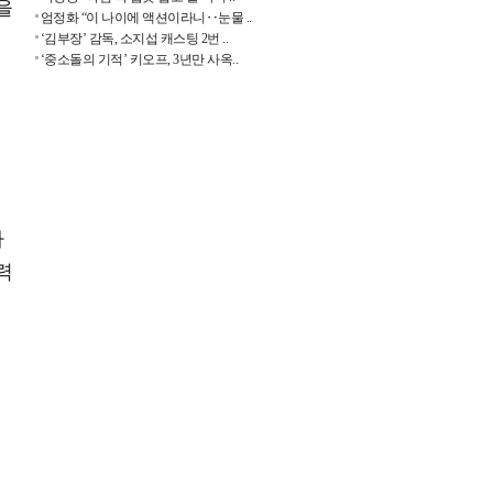
을
엄정화 “이 나이에 액션이라니‥눈물 ..
‘김부장’ 감독, 소지섭 캐스팅 2번 ..
‘중소돌의 기적’ 키오프, 3년만 사옥..
가
력