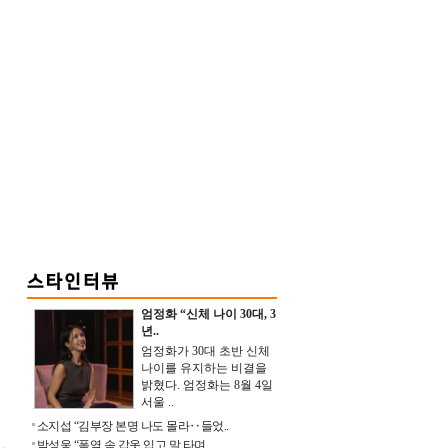
엄정화 “신체 나이 30대, 3
년..
엄정화가 30대 초반 신체
나이를 유지하는 비결을
밝혔다. 엄정화는 8월 4일
서울 ..
소지섭 “김부장 본명 나도 몰라‥들었..
박성웅 “폭염 속 갑옷 입고 말 타며 ..