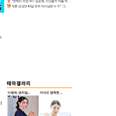
“연예인 걱정 NO” 김승현, 가난팔이 악플 억울할만‥아내+딸과 日 여행
재혼 강성연 ♥2살 연하 의사남편 누구? ‘그알’ 자문의에 훈남 비주얼 초엘리트 스펙 [종합]
5
이영애, 변치않...
미야오 깜찍한 ...
서