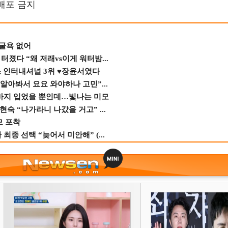
재배포 금지
 굴욕 없어
졌다 “왜 저래vs이게 워터밤...
스 인터내셔널 3위 ♥장윤서였다
 알아봐서 요요 와야하나 고민”...
바지 입었을 뿐인데…빛나는 미모
숙 “나가라니 나갔을 거고” ...
모 포착
종 선택 “늦어서 미안해” (...