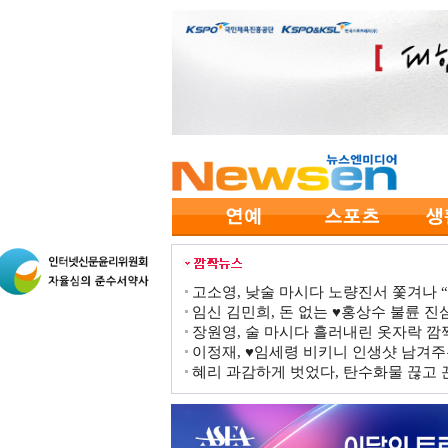
고소영, 낮술 마시다 노량진서 쫓겨나 “점
임신 김민희, 돈 없는 ♥홍상수 불륜 진심
장원영, 술 마시다 흘러내린 옷자락 
이정재, ♥임세령 비키니 인생샷 남겨주
혜리 과감하게 벗었다, 탄수화물 끊고 끈