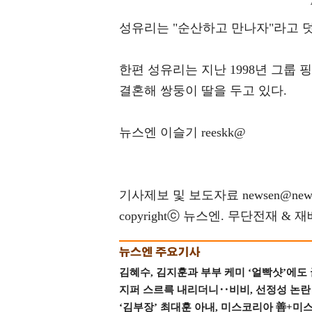
성유리는 "순산하고 만나자"라고 
한편 성유리는 지난 1998년 그룹 
결혼해 쌍둥이 딸을 두고 있다.
뉴스엔 이슬기 reeskk@
기사제보 및 보도자료 newsen@news
copyrightⓒ 뉴스엔. 무단전재 & 
김혜수, 김지훈과 부부 케미 ‘얼빡샷’에도
지퍼 스르륵 내리더니‥비비, 선정성 논란 터
‘김부장’ 최대훈 아내, 미스코리아 善+미