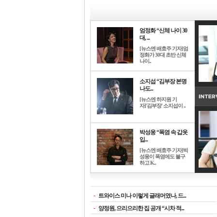
엄정화 “신체 나이 30
대, ...
[뉴스엔 배효주 기자]엄
정화가 30대 초반 신체
나이..
소지섭 “김부장 본명
나도...
[뉴스엔 하지원 기
자]'김부장' 소지섭이 ..
박성웅 “폭염 속 갑옷
입...
[뉴스엔 배효주 기자]박
성웅이 폭염에도 불구
하고 K..
-
트와이스 미나 이렇게 글래머였나, 드...
-
양정원, 으리으리한 집 공개 “시차 적...