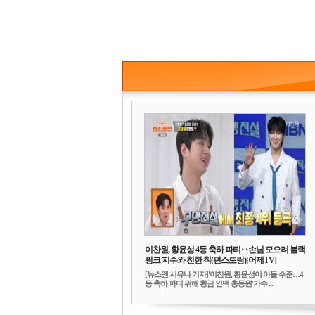
이찬원, 황윤성 4등 축하 파티‥손님 모으려 블랙
핑크 지수와 친한 척(편스토랑)[어제TV]
[뉴스엔 서유나 기자]'이찬원, 황윤성이 아들 수준…4
등 축하 파티 위해 황금 인맥 총동원'가수 ...