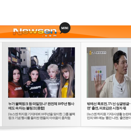
누가 블랙핑크 등 떠밀었나? 완전체 10주년 행사
밖에선 폭로전, TV선 싱글벙글
에도 속 타는 블링크 [종합]
면’ 출연, 피로감은 시청자 몫
[뉴스엔 하지원 기자]데뷔 10주년을 맞이한 그룹 블랙
[뉴스엔 하지원 기자]사생활 논란에
핑크 기념 행사를 둘러싼 팬들의 아쉬움이 좀처럼
민의 SBS 예능 '틈만 나면,' 출연분이 
가...