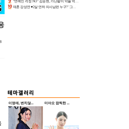
“연예인 걱정 NO” 김승현, 가난팔이 악플 억울할만‥아내+딸과 日 여행
재혼 강성연 ♥2살 연하 의사남편 누구? ‘그알’ 자문의에 훈남 비주얼 초엘리트 스펙 [종합]
응
8
이영애, 변치않...
미야오 깜찍한 ...
음