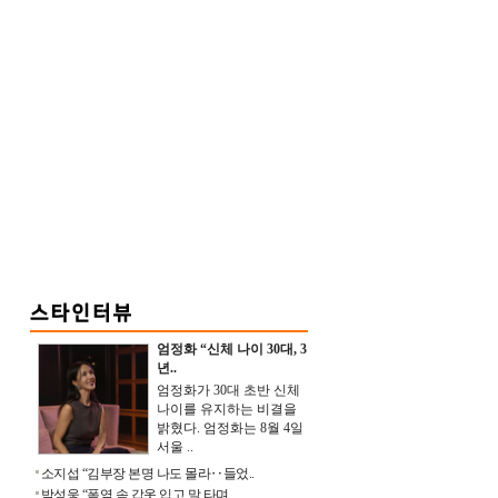
엄정화 “신체 나이 30대, 3
년..
엄정화가 30대 초반 신체
나이를 유지하는 비결을
밝혔다. 엄정화는 8월 4일
서울 ..
소지섭 “김부장 본명 나도 몰라‥들었..
박성웅 “폭염 속 갑옷 입고 말 타며 ..