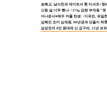
송혜교, 남사친과 데이트서 흰 티셔츠+청
신동 살 너무 뺐나‥37㎏ 감량 부작용 “못
아나운서♥배우 커플 탄생‥이유빈, 유일한 최
심혜진 조카 심재원, 00년생과 단둘이 하룻밤
삼성전자 4만 원대에 산 김구라, 15년 보유