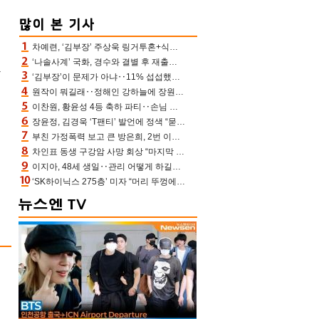
차예련, ‘김부장’ 주상욱 링거투혼+식스팩 비화 “옷 벗는데 아저씨는 안 된다고”(차장금)
‘나솔사계’ 국화, 경수와 결별 후 재출연…첫인상 3표 몰표
과
‘김부장’이 문제가 아냐‥11% 섭섭했던 ‘재벌X형사2’ 돈·빽 총동원해 컴백 [TV보고서]
원작이 뭐길래‥정해인 강하늘에 장원영까지 참여한 이 영화
이찬원, 황윤성 4등 축하 파티‥손님 모으려 블랙핑크 지수와 친한 척(편스토랑)[어제TV]
장윤정, 김경욱 ‘T팬티’ 발언에 정색 “묻지 않았는데, 그것도 성희롱”(장공장)
부친 가정폭력 보고 큰 방은희, 2번 이혼 후 잠수→母 고독사에 자책(특종세상)[어제TV]
차인표 동생 구강암 사망 회상 “마지막 순간 동생 손 잡아준 신애라, 두고두고 고마워” (신애라이프)
이지아, 48세 생일‥관리 어떻게 하길래 놀라운 동안 미모
‘SK하이닉스 275층’ 미자 “머리 뚜껑에서 사, 주식만 안 해도 돈 버는 것”