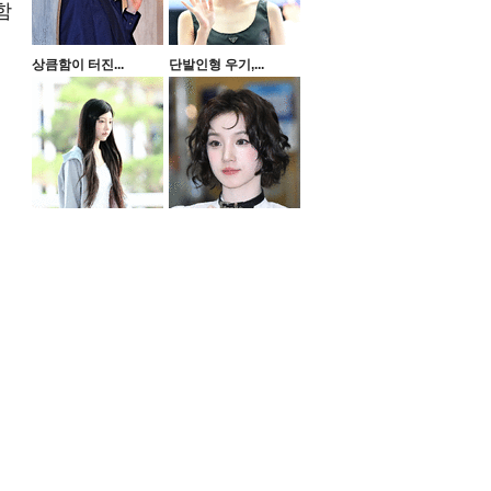
함
상큼함이 터진...
단발인형 우기,...