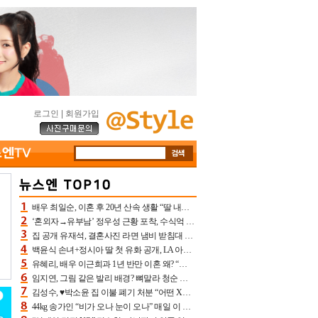
로그인
|
회원가입
배우 최일순, 이혼 후 20년 산속 생활 “딸 내가 버렸다고 원망‥맘 아파”(특종)[어제TV]
‘혼외자→유부남’ 정우성 근황 포착, 수식억 해킹 피해 후배 만났다 “존경하는”
집 공개 유재석, 결혼사진 라면 냄비 받침대 되고 분노‥가족사진도 피해(놀뭐)[어제TV]
백윤식 손녀+정시아 딸 첫 유화 공개, LA 아트쇼→서울국제조각페스타 작가다운 수준급 실력
유혜리, 배우 이근희과 1년 반만 이혼 왜? “식칼 꽂고 의자 던져” 충격 폭로(특종)[어제TV]
임지연, 그림 같은 발리 배경? 뼈말라 청순 비키니 핏에 상대 안 되네
김성수, ♥박소윤 집 이불 폐기 처분 “어떤 X이랑 썼을지 몰라” 질투(신랑수업2)[어제TV]
44kg 송가인 “비가 오나 눈이 오나” 매일 이 운동, 허벅지 근육량 상승+체지방 감소