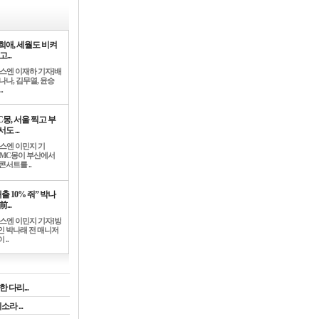
희애, 세월도 비켜
고...
뉴스엔 이재하 기자]배
나나, 김무열, 윤승
.
C몽, 서울 찍고 부
도 ...
뉴스엔 이민지 기
]MC몽이 부산에서
콘서트를 ..
출 10% 줘” 박나
前...
뉴스엔 이민지 기자]방
인 박나래 전 매니저
 ..
 다리...
라 ...