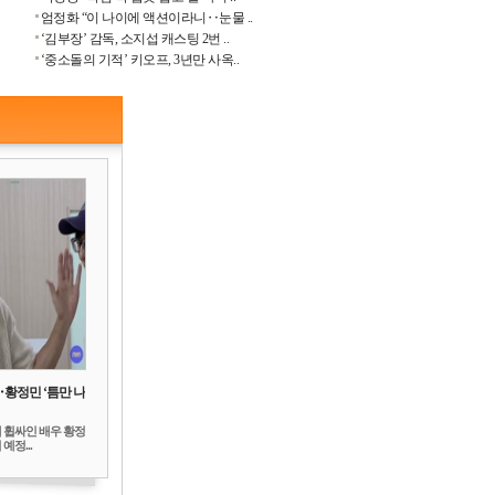
엄정화 “이 나이에 액션이라니‥눈물 ..
‘김부장’ 감독, 소지섭 캐스팅 2번 ..
‘중소돌의 기적’ 키오프, 3년만 사옥..
‥황정민 ‘틈만 나
 휩싸인 배우 황정
예정...