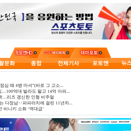
심 때 4병 마셔”(바로 그 고소...
…100억대 빌라도 팔고 14억 아파...
깜짝…리즈 갱신한 인형 비주얼
는 다정남‥파파라치에 걸린 11년차...
 비니키 소화 ‘역대급’