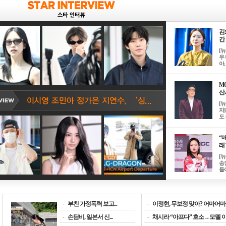
김
간 
[
우 
아, .
M
산서
[
자
도 
“매
래 
[
송
들이
-
부친 가정폭력 보고...
-
이정현, 무보정 맞아? 어마어마한
-
손담비, 일본서 신...
-
채시라 “아프다” 호소→모델 이소