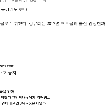
▲ 사진=핑클 성유리 소셜미디어
덧붙이기도 했다.
핑클로 데뷔했다. 성유리는 2017년 프로골퍼 출신 안성현
en.com
재배포 금지
 굴욕 없어
졌다 “왜 저래vs이게 워터밤...
스 인터내셔널 3위 ♥장윤서였다