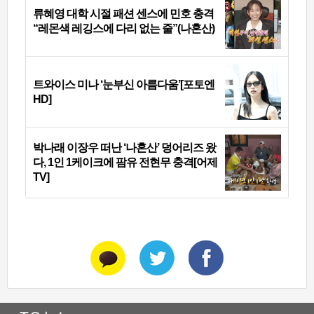
류혜영 대학 시절 패션 센스에 민호 충격
“레몬색 레깅스에 다리 없는 줄”(나혼산)
트와이스 미나 ‘눈부신 아름다움’[포토엔
HD]
박나래 이장우 떠난 ‘나혼산’ 덩어리즈 왔
다, 1인 1케이크에 팜유 전현무 충격[어제
TV]