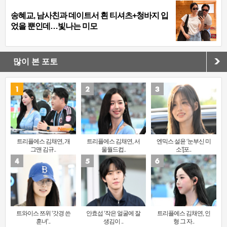
송혜교, 남사친과 데이트서 흰 티셔츠+청바지 입
었을 뿐인데…빛나는 미모
많이 본 포토
트리플에스 김채연, 개
트리플에스 김채연, 서
엔믹스 설윤 ‘눈부신 미
그맨 김규..
울월드컵..
소’[포..
트와이스 쯔위 ‘갓경 쓴
안효섭 ‘작은 얼굴에 잘
트리플에스 김채연, 인
훈녀’..
생김이 ..
형 그 자..