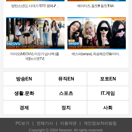
방탄소년단, 시대가 ‘BTS’ 원해🎵 ..
에이티즈, 둠칫❣️ 둠칫❣&#..
미야오(MEOVV), 미모가 넘사벽 (출
에스파(aespa), 죄송해요🥺🎤마이..
국)[뉴스엔TV]
방송EN
뮤직EN
포토EN
생활.문화
스포츠
IT.게임
경제
정치
사회
PC보기
|
전체기사
|
이용약관
|
개인정보처리방침
Copyright ⓒ 2004 Newsen. All rights reserved.