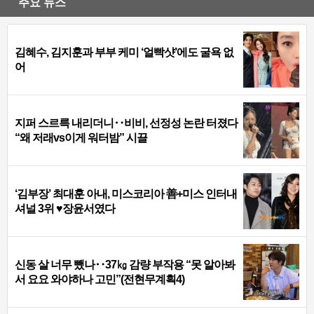
주요 뉴스
김혜수, 김지훈과 부부 케미 ‘얼빡샷’에도 굴욕 없
어
지퍼 스르륵 내리더니‥비비, 선정성 논란 터졌다
“왜 저래vs이게 워터밤” 시끌
‘김부장’ 최대훈 아내, 미스코리아 善+미스 인터내
셔널 3위 ♥장윤서였다
신동 살 너무 뺐나‥37㎏ 감량 부작용 “못 알아봐
서 요요 와야하나 고민”(전현무계획4)