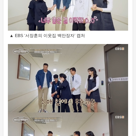
▲ EBS ‘서장훈의 이웃집 백만장자’ 캡처