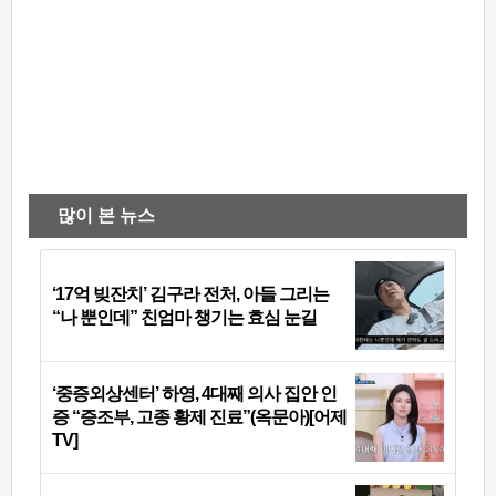
많이 본 뉴스
‘17억 빚잔치’ 김구라 전처, 아들 그리는
“나 뿐인데” 친엄마 챙기는 효심 눈길
‘중증외상센터’ 하영, 4대째 의사 집안 인
증 “증조부, 고종 황제 진료”(옥문아)[어제
TV]