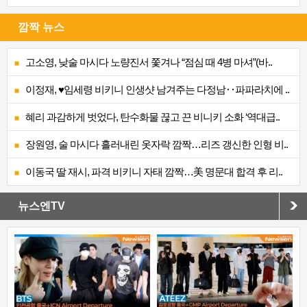
깜짝 뉴스
고소영, 낮술 마시다 노량진서 쫓겨나 “점심 때 4병 마셔”(바..
이정재, ♥임세령 비키니 인생샷 남겨주는 다정남‥파파라치에 ..
혜리 과감하게 벗었다, 탄수화물 끊고 끈 비니키 소화 ‘역대급..
장원영, 술 마시다 흘러내린 옷자락 깜짝…리즈 갱신한 인형 비..
이동국 딸 재시, 파격 비키니 자태 깜짝…美 명문대 합격 후 리..
뉴스엔TV