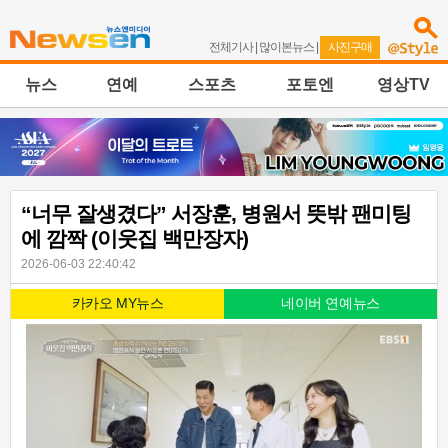
전체기사
|
많이본뉴스
|
사진구매
뉴스
연예
스포츠
포토엔
영상TV
“너무 잘생겼다” 서장훈, 병원서 뜻밖 팬미팅
에 깜짝 (이웃집 백만장자)
2026-06-03 22:40:42
카카오 MY뉴스
네이버 연예뉴스