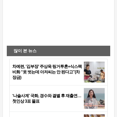
많이 본 뉴스
차예련, ‘김부장’ 주상욱 링거투혼+식스팩
비화 “옷 벗는데 아저씨는 안 된다고”(차
장금)
‘나솔사계’ 국화, 경수와 결별 후 재출연…
첫인상 3표 몰표