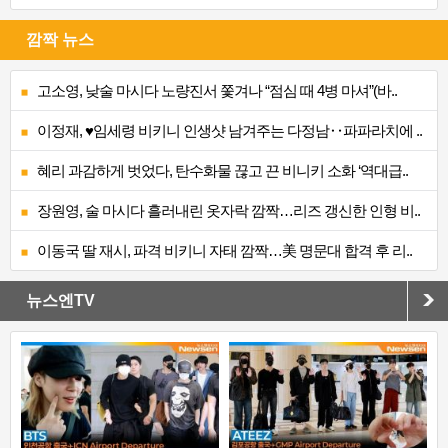
깜짝 뉴스
고소영, 낮술 마시다 노량진서 쫓겨나 “점심 때 4병 마셔”(바..
이정재, ♥임세령 비키니 인생샷 남겨주는 다정남‥파파라치에 ..
혜리 과감하게 벗었다, 탄수화물 끊고 끈 비니키 소화 ‘역대급..
장원영, 술 마시다 흘러내린 옷자락 깜짝…리즈 갱신한 인형 비..
이동국 딸 재시, 파격 비키니 자태 깜짝…美 명문대 합격 후 리..
뉴스엔TV