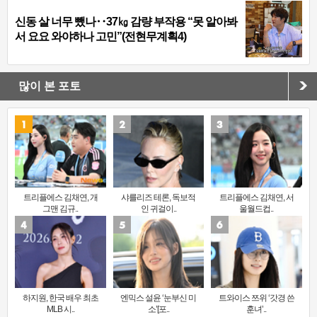
신동 살 너무 뺐나‥37㎏ 감량 부작용 “못 알아봐
서 요요 와야하나 고민”(전현무계획4)
많이 본 포토
트리플에스 김채연, 개
샤를리즈 테론, 독보적
트리플에스 김채연, 서
그맨 김규..
인 귀걸이..
울월드컵..
하지원, 한국 배우 최초
엔믹스 설윤 ‘눈부신 미
트와이스 쯔위 ‘갓경 쓴
MLB 시..
소’[포..
훈녀’..