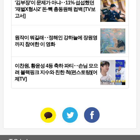
‘김부장’이 문제가 아냐‥11% 섭섭했던
‘재벌X형사2’ 돈·빽 총동원해 컴백 [TV보
고서]
원작이 뭐길래‥정해인 강하늘에 장원영
까지 참여한 이 영화
이찬원, 황윤성 4등 축하 파티‥손님 모으
려 블랙핑크 지수와 친한 척(편스토랑)[어
제TV]