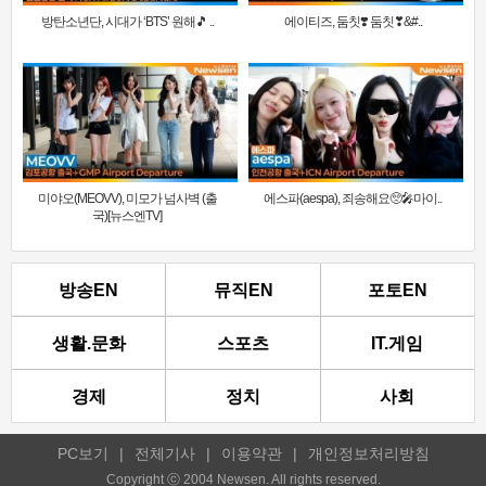
방탄소년단, 시대가 ‘BTS’ 원해🎵 ..
에이티즈, 둠칫❣️ 둠칫❣&#..
미야오(MEOVV), 미모가 넘사벽 (출
에스파(aespa), 죄송해요🥺🎤마이..
국)[뉴스엔TV]
방송EN
뮤직EN
포토EN
생활.문화
스포츠
IT.게임
경제
정치
사회
PC보기
|
전체기사
|
이용약관
|
개인정보처리방침
Copyright ⓒ 2004 Newsen. All rights reserved.