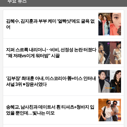
주요 뉴스
김혜수, 김지훈과 부부 케미 ‘얼빡샷’에도 굴욕 없
어
지퍼 스르륵 내리더니‥비비, 선정성 논란 터졌다
“왜 저래vs이게 워터밤” 시끌
‘김부장’ 최대훈 아내, 미스코리아 善+미스 인터내
셔널 3위 ♥장윤서였다
송혜교, 남사친과 데이트서 흰 티셔츠+청바지 입
었을 뿐인데…빛나는 미모