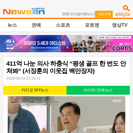
전체기사
|
많이본뉴스
|
사진구매
뉴스
연예
스포츠
포토엔
영상TV
411억 나눈 의사 하충식 “평생 골프 한 번도 안
쳐봐” (서장훈의 이웃집 백만장자)
2026-06-03 22:19:21
카카오 MY뉴스
네이버 연예뉴스