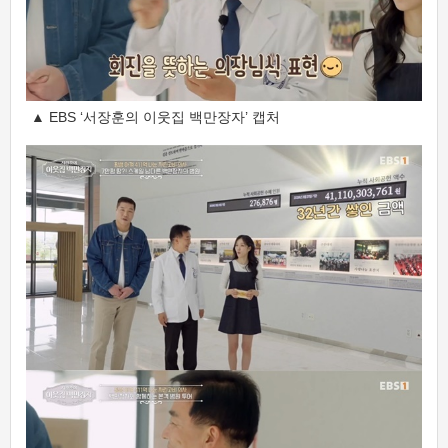
▲ EBS ‘서장훈의 이웃집 백만장자’ 캡처