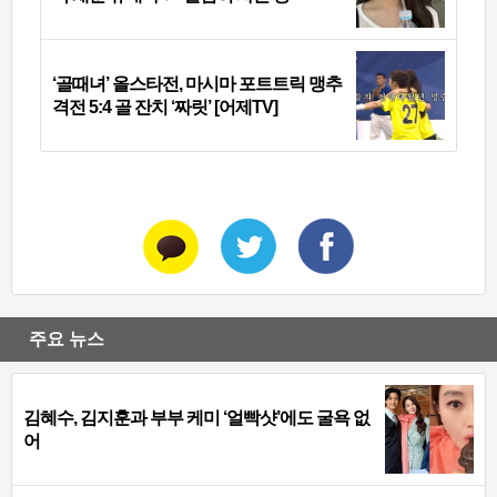
‘골때녀’ 올스타전, 마시마 포트트릭 맹추
격전 5:4 골 잔치 ‘짜릿’ [어제TV]
주요 뉴스
김혜수, 김지훈과 부부 케미 ‘얼빡샷’에도 굴욕 없
어