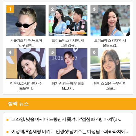
샤를리즈 테론, 독보적
트리플에스 김채연, 개
트리플에스 김채연, 서
인 귀걸이..
그맨 김규..
울월드컵..
정은채, 화사한 명사수
하지원, 한국 배우 최초
엔믹스 설윤 ‘눈부신 미
[포토엔H..
MLB 시..
소’[포..
깜짝 뉴스
고소영, 낮술 마시다 노량진서 쫓겨나 “점심 때 4병 마셔”(바..
이정재, ♥임세령 비키니 인생샷 남겨주는 다정남‥파파라치에 ..