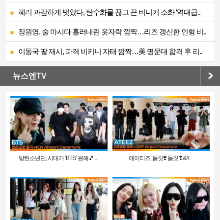
혜리 과감하게 벗었다, 탄수화물 끊고 끈 비니키 소화 ‘역대급..
장원영, 술 마시다 흘러내린 옷자락 깜짝…리즈 갱신한 인형 비..
이동국 딸 재시, 파격 비키니 자태 깜짝…美 명문대 합격 후 리..
뉴스엔TV
방탄소년단, 시대가 ‘BTS’ 원해🎵 ..
에이티즈, 둠칫❣️ 둠칫❣&#..