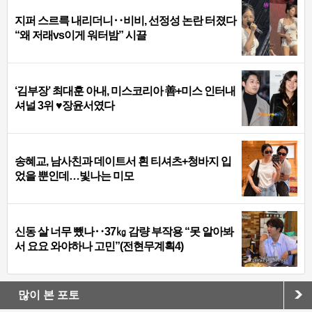
지퍼 스르륵 내리더니‥비비, 선정성 논란 터졌다
“왜 저래vs이게 워터밤” 시끌
‘김부장’ 최대훈 아내, 미스코리아 善+미스 인터내
셔널 3위 ♥장윤서였다
송혜교, 남사친과 데이트서 흰 티셔츠+청바지 입
었을 뿐인데…빛나는 미모
신동 살 너무 뺐나‥37㎏ 감량 부작용 “못 알아봐
서 요요 와야하나 고민”(전현무계획4)
많이 본 포토