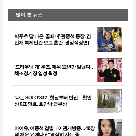
많이 본 뉴스
박주호 딸 나은 ‘골때녀’ 관중석 등장, 김
민재 복제인간 보고 혼란 [결정적장면]
‘드라우닝 걔’ 우즈, 데뷔 12년만 일냈다…
체조경기장 입성 확정
‘나는 SOLO’ 33기 첫날부터 반전…첫인
상 0표 영호, 호감남 급부상
아이유, 이종석 결별→이관개방증…46장
꽉 채운 유애나 ♥ “열심히 사는 중”