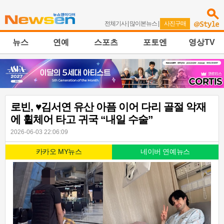
전체기사
|
많이본뉴스
|
사진구매
뉴스
연예
스포츠
포토엔
영상TV
로빈, ♥김서연 유산 아픔 이어 다리 골절 악재
에 휠체어 타고 귀국 “내일 수술”
2026-06-03 22:06:09
카카오 MY뉴스
네이버 연예뉴스