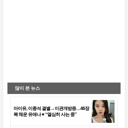
많이 본 뉴스
아이유, 이종석 결별→이관개방증…46장
꽉 채운 유애나 ♥ “열심히 사는 중”