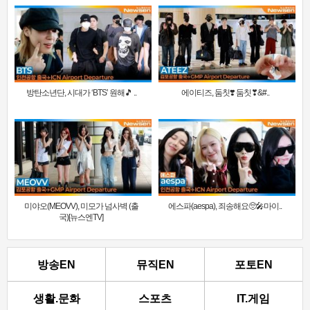
방탄소년단, 시대가 ‘BTS’ 원해🎵 ..
에이티즈, 둠칫❣️ 둠칫❣&#..
미야오(MEOVV), 미모가 넘사벽 (출
에스파(aespa), 죄송해요🥺🎤마이..
국)[뉴스엔TV]
방송EN
뮤직EN
포토EN
생활.문화
스포츠
IT.게임