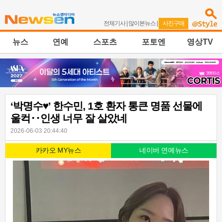
전체기사
|
많이본뉴스
|
사진구매
뉴스
연예
스포츠
포토엔
영상TV
‘박명수♥’ 한수민, 1호 환자 통큰 명품 선물에
울컥‥인생 너무 잘 살았네
2026-06-03 20:44:40
카카오 MY뉴스
네이버 연예뉴스