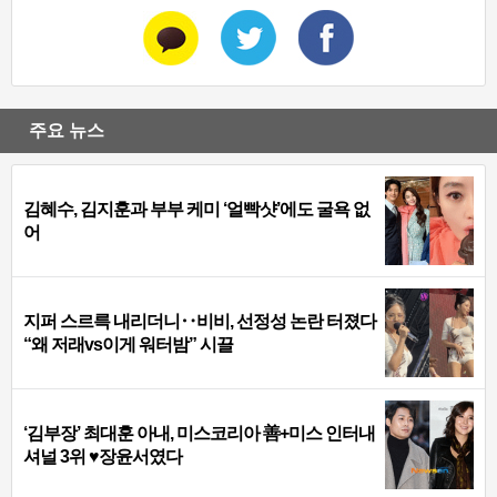
주요 뉴스
김혜수, 김지훈과 부부 케미 ‘얼빡샷’에도 굴욕 없
어
지퍼 스르륵 내리더니‥비비, 선정성 논란 터졌다
“왜 저래vs이게 워터밤” 시끌
‘김부장’ 최대훈 아내, 미스코리아 善+미스 인터내
셔널 3위 ♥장윤서였다