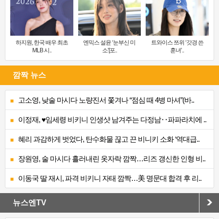
하지원, 한국 배우 최초
엔믹스 설윤 ‘눈부신 미
트와이스 쯔위 ‘갓경 쓴
MLB 시..
소’[포..
훈녀’..
깜짝 뉴스
고소영, 낮술 마시다 노량진서 쫓겨나 “점심 때 4병 마셔”(바..
이정재, ♥임세령 비키니 인생샷 남겨주는 다정남‥파파라치에 ..
혜리 과감하게 벗었다, 탄수화물 끊고 끈 비니키 소화 ‘역대급..
장원영, 술 마시다 흘러내린 옷자락 깜짝…리즈 갱신한 인형 비..
이동국 딸 재시, 파격 비키니 자태 깜짝…美 명문대 합격 후 리..
뉴스엔TV