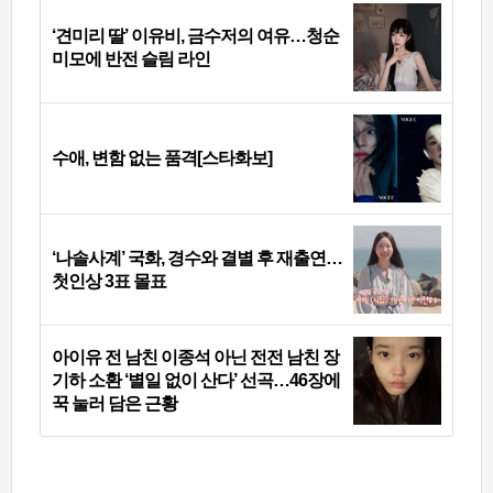
‘견미리 딸’ 이유비, 금수저의 여유…청순
미모에 반전 슬림 라인
수애, 변함 없는 품격[스타화보]
‘나솔사계’ 국화, 경수와 결별 후 재출연…
첫인상 3표 몰표
아이유 전 남친 이종석 아닌 전전 남친 장
기하 소환 ‘별일 없이 산다’ 선곡…46장에
꾹 눌러 담은 근황