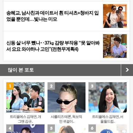
송혜교, 남사친과 데이트서 흰 티셔츠+청바지 입
었을 뿐인데…빛나는 미모
신동 살 너무 뺐나‥37㎏ 감량 부작용 “못 알아봐
서 요요 와야하나 고민”(전현무계획4)
많이 본 포토
트리플에스 김채연, 개
샤를리즈 테론, 독보적
트리플에스 김채연, 서
그맨 김규..
인 귀걸이..
울월드컵..