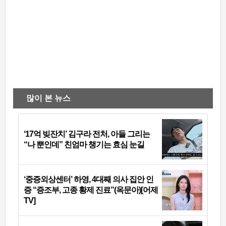
많이 본 뉴스
‘17억 빚잔치’ 김구라 전처, 아들 그리는
“나 뿐인데” 친엄마 챙기는 효심 눈길
‘중증외상센터’ 하영, 4대째 의사 집안 인
증 “증조부, 고종 황제 진료”(옥문아)[어제
TV]