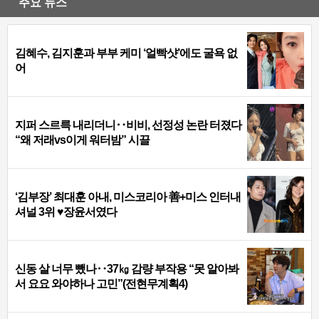
주요 뉴스
김혜수, 김지훈과 부부 케미 ‘얼빡샷’에도 굴욕 없
어
지퍼 스르륵 내리더니‥비비, 선정성 논란 터졌다
“왜 저래vs이게 워터밤” 시끌
‘김부장’ 최대훈 아내, 미스코리아 善+미스 인터내
셔널 3위 ♥장윤서였다
신동 살 너무 뺐나‥37㎏ 감량 부작용 “못 알아봐
서 요요 와야하나 고민”(전현무계획4)