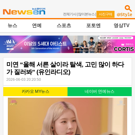
전체기사
|
많이본뉴스
|
사진구매
뉴스
연예
스포츠
포토엔
영상TV
미연 “올해 서른 살이라 탈색, 고민 많이 하다
가 질러봐” (유인라디오)
2026-06-03 20:20:50
카카오 MY뉴스
네이버 연예뉴스