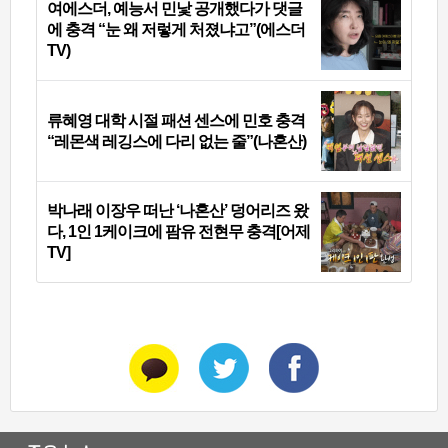
여에스더, 예능서 민낯 공개했다가 댓글
에 충격 “눈 왜 저렇게 처졌냐고”(에스더
TV)
류혜영 대학 시절 패션 센스에 민호 충격
“레몬색 레깅스에 다리 없는 줄”(나혼산)
박나래 이장우 떠난 ‘나혼산’ 덩어리즈 왔
다, 1인 1케이크에 팜유 전현무 충격[어제
TV]