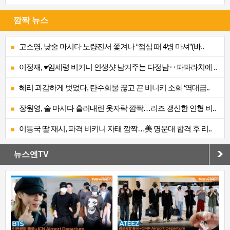
깜짝 뉴스
고소영, 낮술 마시다 노량진서 쫓겨나 “점심 때 4병 마셔”(바..
이정재, ♥임세령 비키니 인생샷 남겨주는 다정남‥파파라치에 ..
혜리 과감하게 벗었다, 탄수화물 끊고 끈 비니키 소화 ‘역대급..
장원영, 술 마시다 흘러내린 옷자락 깜짝…리즈 갱신한 인형 비..
이동국 딸 재시, 파격 비키니 자태 깜짝…美 명문대 합격 후 리..
뉴스엔TV