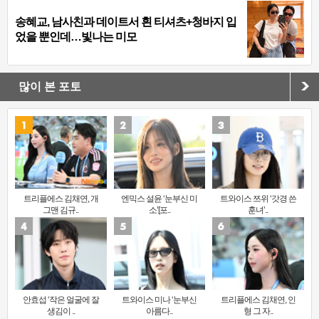
송혜교, 남사친과 데이트서 흰 티셔츠+청바지 입
었을 뿐인데…빛나는 미모
많이 본 포토
트리플에스 김채연, 개
엔믹스 설윤 ‘눈부신 미
트와이스 쯔위 ‘갓경 쓴
그맨 김규..
소’[포..
훈녀’..
안효섭 ‘작은 얼굴에 잘
트와이스 미나 ‘눈부신
트리플에스 김채연, 인
생김이 ..
아름다..
형 그 자..