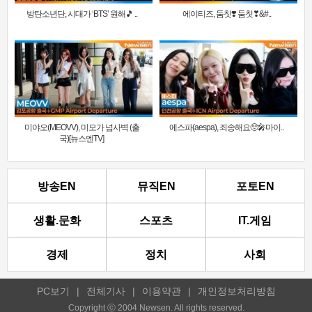
방탄소년단, 시대가 ‘BTS’ 원해🎵 ..
에이티즈, 둠칫❣️ 둠칫❣&#..
미야오(MEOVV), 미모가 넘사벽 (출
에스파(aespa), 죄송해요🥺🎤마이..
국)[뉴스엔TV]
방송EN
뮤직EN
포토EN
생활.문화
스포츠
IT.게임
경제
정치
사회
PC보기
|
전체기사
|
이용약관
|
개인정보처리방침
Copyright ⓒ 2004 Newsen. All rights reserved.