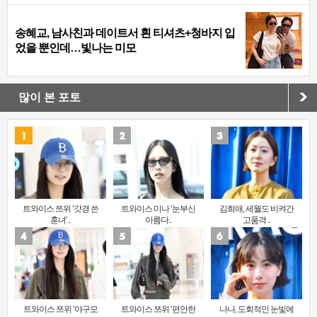
송혜교, 남사친과 데이트서 흰 티셔츠+청바지 입
었을 뿐인데…빛나는 미모
많이 본 포토
트와이스 쯔위 ‘갓경 쓴
트와이스 미나 ‘눈부신
김희애, 세월도 비켜간
훈녀’..
아름다..
고품격 ..
트와이스 쯔위 ‘야구모
트와이스 쯔위 ‘편안한
나나, 도회적인 눈빛에