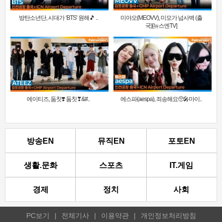
방탄소년단, 시대가 ‘BTS’ 원해🎵 ..
미야오(MEOVV), 미모가 넘사벽 (출
국)[뉴스엔TV]
에이티즈, 둠칫❣️ 둠칫❣&#..
에스파(aespa), 죄송해요🥺🎤마이..
방송EN
뮤직EN
포토EN
생활.문화
스포츠
IT.게임
경제
정치
사회
PC보기
|
전체기사
|
이용약관
|
개인정보처리방침