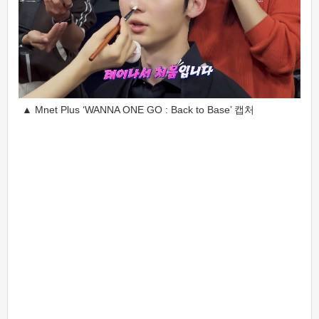
▲ Mnet Plus ‘WANNA ONE GO : Back to Base’ 캡처