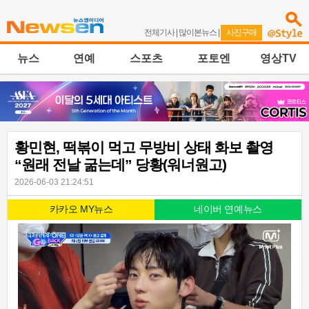
전체기사
|
많이본뉴스
|
사진구매
뉴스
연예
스포츠
포토엔
영상TV
황민현, 떡볶이 먹고 무방비 상태 화보 촬영
“원래 전날 굶는데” 당황(워너원고)
2026-06-03 21:24:51
카카오 MY뉴스
네이버 연예뉴스