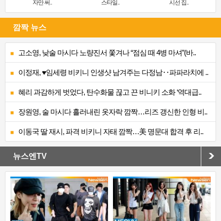
자만 써..
스타일..
시선 집..
깜짝 뉴스
고소영, 낮술 마시다 노량진서 쫓겨나 “점심 때 4병 마셔”(바..
이정재, ♥임세령 비키니 인생샷 남겨주는 다정남‥파파라치에 ..
혜리 과감하게 벗었다, 탄수화물 끊고 끈 비니키 소화 ‘역대급..
장원영, 술 마시다 흘러내린 옷자락 깜짝…리즈 갱신한 인형 비..
이동국 딸 재시, 파격 비키니 자태 깜짝…美 명문대 합격 후 리..
뉴스엔TV