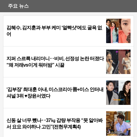
주요 뉴스
김혜수, 김지훈과 부부 케미 ‘얼빡샷’에도 굴욕 없
어
지퍼 스르륵 내리더니‥비비, 선정성 논란 터졌다
“왜 저래vs이게 워터밤” 시끌
‘김부장’ 최대훈 아내, 미스코리아 善+미스 인터내
셔널 3위 ♥장윤서였다
신동 살 너무 뺐나‥37㎏ 감량 부작용 “못 알아봐
서 요요 와야하나 고민”(전현무계획4)