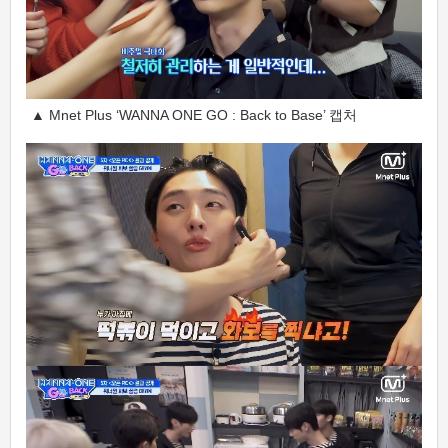
▲ Mnet Plus ‘WANNA ONE GO : Back to Base’ 캡처