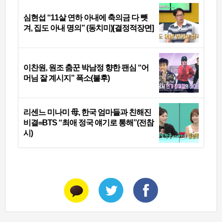
심현섭 “11살 연하 아내에 축의금 다 뺏
겨, 집도 아내 명의” (동치미)[결정적장면]
이찬원, 원조 춤꾼 박남정 향한 팬심 “어
머님 잘 계시지” 폭소(불후)
리센느 미나미 母, 한국 엄마들과 친해진
비결=BTS “최애 정국 얘기로 통해”(전참
시)