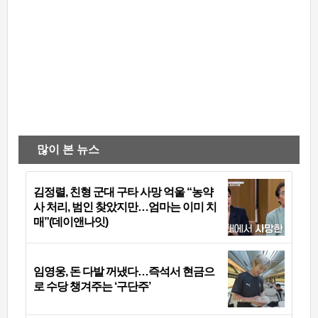
많이 본 뉴스
김정렬, 친형 군대 구타 사망 억울 “농약
사 처리, 범인 찾았지만…엄마는 이미 치
매”(데이앤나잇)
임영웅, 돈 다발 꺼냈다…즉석서 현금으
로 수당 챙겨주는 ‘구단주’