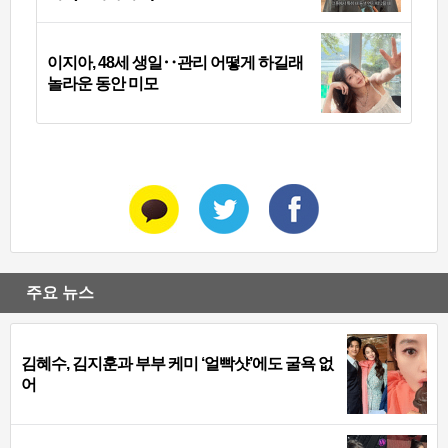
이지아, 48세 생일‥관리 어떻게 하길래
놀라운 동안 미모
주요 뉴스
김혜수, 김지훈과 부부 케미 ‘얼빡샷’에도 굴욕 없
어