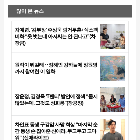
많이 본 뉴스
차예련, ‘김부장’ 주상욱 링거투혼+식스팩
비화 “옷 벗는데 아저씨는 안 된다고”(차
장금)
원작이 뭐길래‥정해인 강하늘에 장원영
까지 참여한 이 영화
장윤정, 김경욱 ‘T팬티’ 발언에 정색 “묻지
않았는데, 그것도 성희롱”(장공장)
차인표 동생 구강암 사망 회상 “마지막 순
간 동생 손 잡아준 신애라, 두고두고 고마
워” (신애라이프)