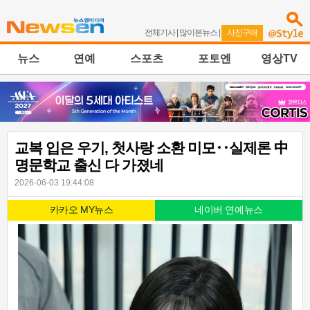
전체기사
|
많이본뉴스
|
사진구매
뉴스
연예
스포츠
포토엔
영상TV
교복 입은 우기, 첫사랑 소환 미모‥실제론 中
명문학교 출신 다 가졌네
2026-06-03 19:44:08
카카오 MY뉴스
네이버 연예뉴스