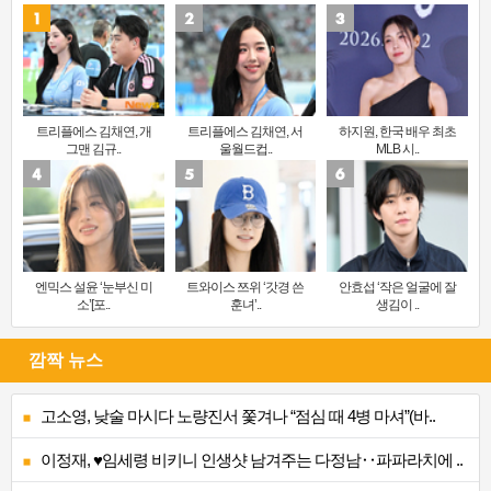
트리플에스 김채연, 개
트리플에스 김채연, 서
하지원, 한국 배우 최초
그맨 김규..
울월드컵..
MLB 시..
엔믹스 설윤 ‘눈부신 미
트와이스 쯔위 ‘갓경 쓴
안효섭 ‘작은 얼굴에 잘
소’[포..
훈녀’..
생김이 ..
깜짝 뉴스
고소영, 낮술 마시다 노량진서 쫓겨나 “점심 때 4병 마셔”(바..
이정재, ♥임세령 비키니 인생샷 남겨주는 다정남‥파파라치에 ..