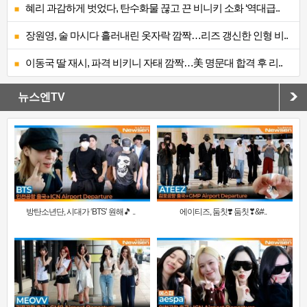
혜리 과감하게 벗었다, 탄수화물 끊고 끈 비니키 소화 ‘역대급..
장원영, 술 마시다 흘러내린 옷자락 깜짝…리즈 갱신한 인형 비..
이동국 딸 재시, 파격 비키니 자태 깜짝…美 명문대 합격 후 리..
뉴스엔TV
방탄소년단, 시대가 ‘BTS’ 원해🎵 ..
에이티즈, 둠칫❣️ 둠칫❣&#..