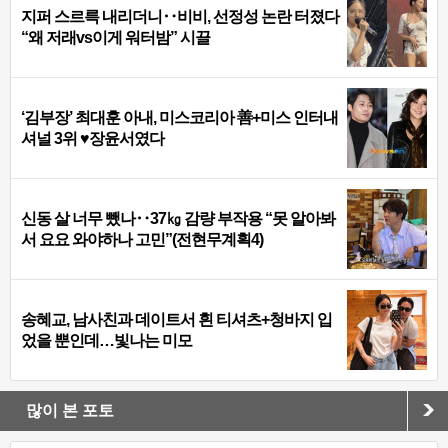
지퍼 스르륵 내리더니‥비비, 선정성 논란 터졌다
“왜 저래vs이게 워터밤” 시끌
‘김부장’ 최대훈 아내, 미스코리아 善+미스 인터내
셔널 3위 ♥장윤서였다
신동 살 너무 뺐나‥37㎏ 감량 부작용 “못 알아봐
서 요요 와야하나 고민”(전현무계획4)
송혜교, 남사친과 데이트서 흰 티셔츠+청바지 입
었을 뿐인데…빛나는 미모
많이 본 포토