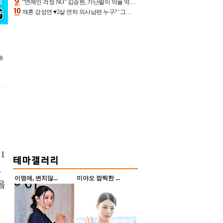
“연예인 걱정 NO” 김승현, 가난팔이 악플 억울할만‥아내+딸과 日 여행
재혼 강성연 ♥2살 연하 의사남편 누구? ‘그알’ 자문의에 훈남 비주얼 초엘리트 스펙 [종합]
8
1
으
이영애, 변치않...
미야오 깜찍한 ...
음