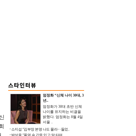
엄정화 “신체 나이 30대, 3
년..
엄정화가 30대 초반 신체
나이를 유지하는 비결을
자신
밝혔다. 엄정화는 8월 4일
서울 ..
회
소지섭 “김부장 본명 나도 몰라‥들었..
내
박성웅 “폭염 속 갑옷 입고 말 타며 ..