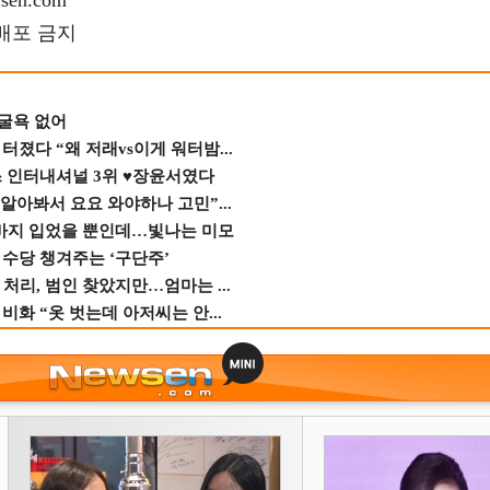
en.com
재배포 금지
 굴욕 없어
졌다 “왜 저래vs이게 워터밤...
스 인터내셔널 3위 ♥장윤서였다
 알아봐서 요요 와야하나 고민”...
바지 입었을 뿐인데…빛나는 미모
수당 챙겨주는 ‘구단주’
 처리, 범인 찾았지만…엄마는 ...
비화 “옷 벗는데 아저씨는 안...