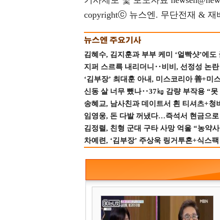
기사제보 및 보도자료 newsen@news
copyrightⓒ 뉴스엔. 무단전재 & 
김혜수, 김지훈과 부부 케미 ‘얼빡샷’에도
지퍼 스르륵 내리더니‥비비, 선정성 논란 터
‘김부장’ 최대훈 아내, 미스코리아 善+미
신동 살 너무 뺐나‥37㎏ 감량 부작용 “못
송혜교, 남사친과 데이트서 흰 티셔츠+청
임영웅, 돈 다발 꺼냈다…즉석서 현금으로 
김정렬, 친형 군대 구타 사망 억울 “농약사
차예련, ‘김부장’ 주상욱 링거투혼+식스팩 