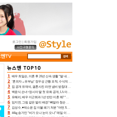
로그인
|
회원가입
배우 최일순, 이혼 후 20년 산속 생활 “딸 내가 버렸다고 원망‥맘 아파”(특종)[어제TV]
‘혼외자→유부남’ 정우성 근황 포착, 수식억 해킹 피해 후배 만났다 “존경하는”
집 공개 유재석, 결혼사진 라면 냄비 받침대 되고 분노‥가족사진도 피해(놀뭐)[어제TV]
백윤식 손녀+정시아 딸 첫 유화 공개, LA 아트쇼→서울국제조각페스타 작가다운 수준급 실력
유혜리, 배우 이근희과 1년 반만 이혼 왜? “식칼 꽂고 의자 던져” 충격 폭로(특종)[어제TV]
임지연, 그림 같은 발리 배경? 뼈말라 청순 비키니 핏에 상대 안 되네
김성수, ♥박소윤 집 이불 폐기 처분 “어떤 X이랑 썼을지 몰라” 질투(신랑수업2)[어제TV]
44kg 송가인 “비가 오나 눈이 오나” 매일 이 운동, 허벅지 근육량 상승+체지방 감소