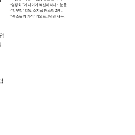
엄정화 “이 나이에 액션이라니‥눈물 ..
‘김부장’ 감독, 소지섭 캐스팅 2번 ..
‘중소돌의 기적’ 키오프, 3년만 사옥..
사업
있
한
립