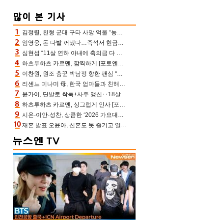
김정렬, 친형 군대 구타 사망 억울 “농약사 처리, 범인 찾았지만…엄마는 이미 치매”(데이앤나잇)
임영웅, 돈 다발 꺼냈다…즉석서 현금으로 수당 챙겨주는 ‘구단주’
심현섭 “11살 연하 아내에 축의금 다 뺏겨, 집도 아내 명의” (동치미)[결정적장면]
하츠투하츠 카르멘, 깜찍하게 [포토엔HD]
이찬원, 원조 춤꾼 박남정 향한 팬심 “어머님 잘 계시지” 폭소(불후)
리센느 미나미 母, 한국 엄마들과 친해진 비결=BTS “최애 정국 얘기로 통해”(전참시)
윤가이, 단발로 싹둑+사주 맹신‥18살 연상 ♥장기하 반한 엉뚱·열정 매력(전참시)
하츠투하츠 카르멘, 싱그럽게 인사 [포토엔HD]
시온-이안-성찬, 상큼한 ‘2026 가요대전 썸머’ MC [포토엔HD]
재혼 발표 오윤아, 신혼도 못 즐기고 일만 “발달장애 子도 취업 1년차, 연차 없어”