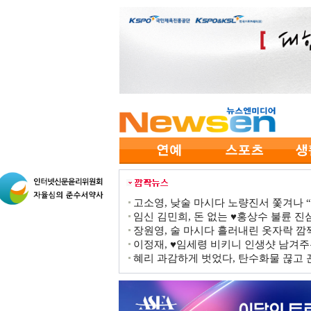
고소영, 낮술 마시다 노량진서 쫓겨나 “점
임신 김민희, 돈 없는 ♥홍상수 불륜 진심
장원영, 술 마시다 흘러내린 옷자락 
이정재, ♥임세령 비키니 인생샷 남겨주
혜리 과감하게 벗었다, 탄수화물 끊고 끈