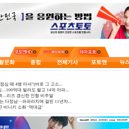
심 때 4병 마셔”(바로 그 고소...
…100억대 빌라도 팔고 14억 아파...
깜짝…리즈 갱신한 인형 비주얼
는 다정남‥파파라치에 걸린 11년차...
 비니키 소화 ‘역대급’