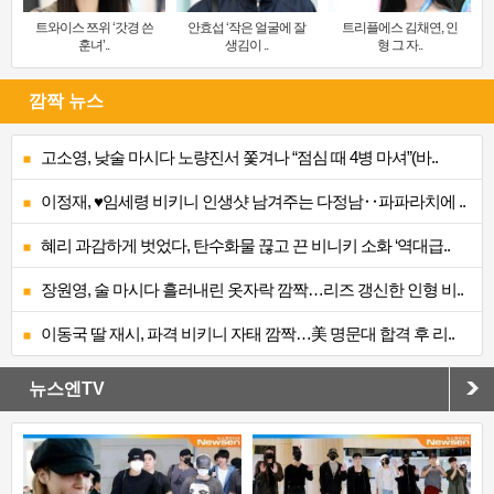
트와이스 쯔위 ‘갓경 쓴
안효섭 ‘작은 얼굴에 잘
트리플에스 김채연, 인
훈녀’..
생김이 ..
형 그 자..
깜짝 뉴스
고소영, 낮술 마시다 노량진서 쫓겨나 “점심 때 4병 마셔”(바..
이정재, ♥임세령 비키니 인생샷 남겨주는 다정남‥파파라치에 ..
혜리 과감하게 벗었다, 탄수화물 끊고 끈 비니키 소화 ‘역대급..
장원영, 술 마시다 흘러내린 옷자락 깜짝…리즈 갱신한 인형 비..
이동국 딸 재시, 파격 비키니 자태 깜짝…美 명문대 합격 후 리..
뉴스엔TV