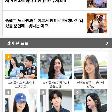
서 요요 와야하나 고민”(전현무계획4)
송혜교, 남사친과 데이트서 흰 티셔츠+청바지 입
었을 뿐인데…빛나는 미모
많이 본 포토
트리플에스 김채연, 개
트리플에스 김채연, 서
엔믹스 설윤 ‘눈부신 미
그맨 김규..
울월드컵..
소’[포..