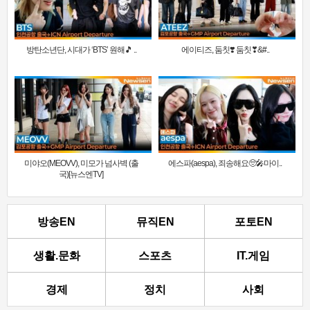
방탄소년단, 시대가 ‘BTS’ 원해🎵 ..
에이티즈, 둠칫❣️ 둠칫❣&#..
미야오(MEOVV), 미모가 넘사벽 (출
에스파(aespa), 죄송해요🥺🎤마이..
국)[뉴스엔TV]
방송EN
뮤직EN
포토EN
생활.문화
스포츠
IT.게임
경제
정치
사회