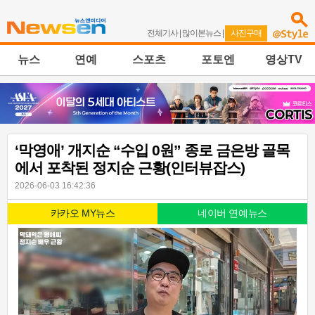
전체기사
|
많이본뉴스
|
사진구매
뉴스
연예
스포츠
포토엔
영상TV
‘막영애’ 개지순 “수입 0원” 종로 금은방 골목
에서 포착된 정지순 근황(인터뷰잡스)
2026-06-03 16:42:36
카카오 MY뉴스
네이버 연예뉴스