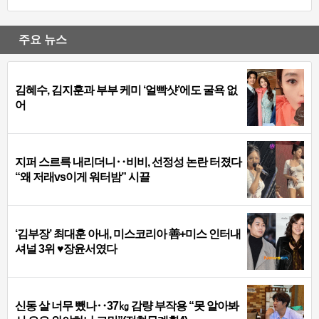
주요 뉴스
김혜수, 김지훈과 부부 케미 ‘얼빡샷’에도 굴욕 없
어
지퍼 스르륵 내리더니‥비비, 선정성 논란 터졌다
“왜 저래vs이게 워터밤” 시끌
‘김부장’ 최대훈 아내, 미스코리아 善+미스 인터내
셔널 3위 ♥장윤서였다
신동 살 너무 뺐나‥37㎏ 감량 부작용 “못 알아봐