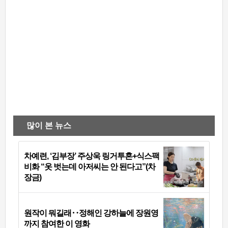
많이 본 뉴스
차예련, ‘김부장’ 주상욱 링거투혼+식스팩
비화 “옷 벗는데 아저씨는 안 된다고”(차
장금)
원작이 뭐길래‥정해인 강하늘에 장원영
까지 참여한 이 영화