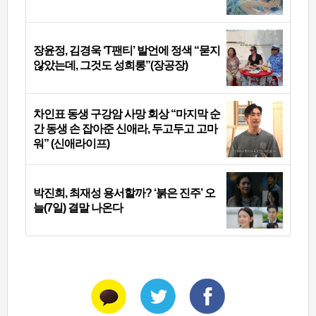
장윤정, 김경욱 ‘T팬티’ 발언에 정색 “묻지
않았는데, 그것도 성희롱”(장공장)
차인표 동생 구강암 사망 회상 “마지막 순
간 동생 손 잡아준 신애라, 두고두고 고마
워” (신애라이프)
박진희, 최재성 용서할까? ‘붉은 진주’ 오
늘(7일) 결말 나온다