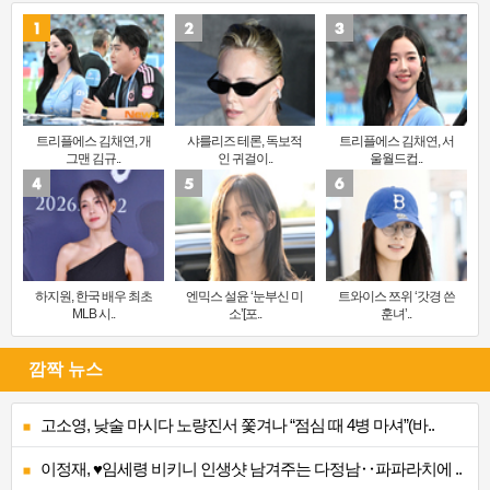
트리플에스 김채연, 개
샤를리즈 테론, 독보적
트리플에스 김채연, 서
그맨 김규..
인 귀걸이..
울월드컵..
하지원, 한국 배우 최초
엔믹스 설윤 ‘눈부신 미
트와이스 쯔위 ‘갓경 쓴
MLB 시..
소’[포..
훈녀’..
깜짝 뉴스
고소영, 낮술 마시다 노량진서 쫓겨나 “점심 때 4병 마셔”(바..
이정재, ♥임세령 비키니 인생샷 남겨주는 다정남‥파파라치에 ..