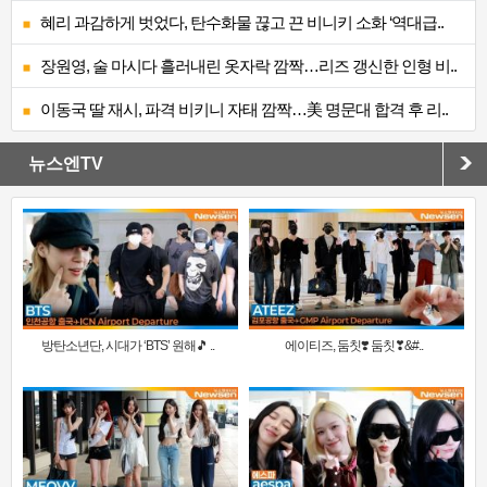
혜리 과감하게 벗었다, 탄수화물 끊고 끈 비니키 소화 ‘역대급..
장원영, 술 마시다 흘러내린 옷자락 깜짝…리즈 갱신한 인형 비..
이동국 딸 재시, 파격 비키니 자태 깜짝…美 명문대 합격 후 리..
뉴스엔TV
방탄소년단, 시대가 ‘BTS’ 원해🎵 ..
에이티즈, 둠칫❣️ 둠칫❣&#..