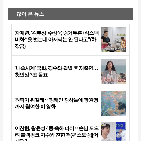
많이 본 뉴스
차예련, ‘김부장’ 주상욱 링거투혼+식스팩
비화 “옷 벗는데 아저씨는 안 된다고”(차
장금)
‘나솔사계’ 국화, 경수와 결별 후 재출연…
첫인상 3표 몰표
원작이 뭐길래‥정해인 강하늘에 장원영
까지 참여한 이 영화
이찬원, 황윤성 4등 축하 파티‥손님 모으
려 블랙핑크 지수와 친한 척(편스토랑)[어