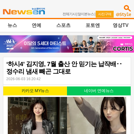
전체기사
|
많이본뉴스
|
사진구매
뉴스
연예
스포츠
포토엔
영상TV
‘하시4’ 김지영, 7월 출산 안 믿기는 납작배‥
정수리 냄새 빼곤 그대로
2026-06-03 16:20:42
카카오 MY뉴스
네이버 연예뉴스