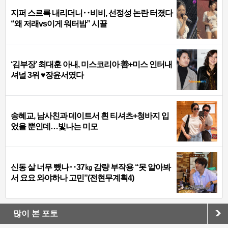
지퍼 스르륵 내리더니‥비비, 선정성 논란 터졌다
“왜 저래vs이게 워터밤” 시끌
‘김부장’ 최대훈 아내, 미스코리아 善+미스 인터내
셔널 3위 ♥장윤서였다
송혜교, 남사친과 데이트서 흰 티셔츠+청바지 입
었을 뿐인데…빛나는 미모
신동 살 너무 뺐나‥37㎏ 감량 부작용 “못 알아봐
서 요요 와야하나 고민”(전현무계획4)
많이 본 포토