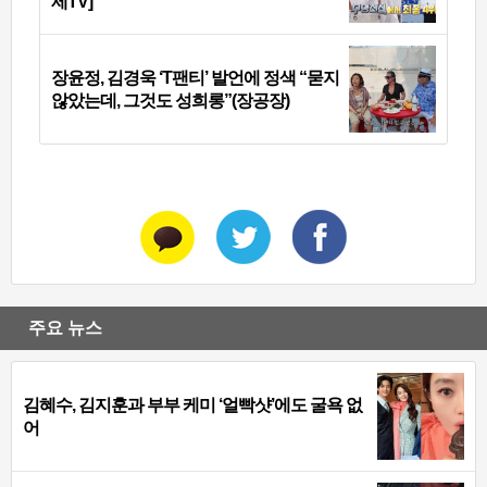
제TV]
장윤정, 김경욱 ‘T팬티’ 발언에 정색 “묻지
않았는데, 그것도 성희롱”(장공장)
주요 뉴스
김혜수, 김지훈과 부부 케미 ‘얼빡샷’에도 굴욕 없
어