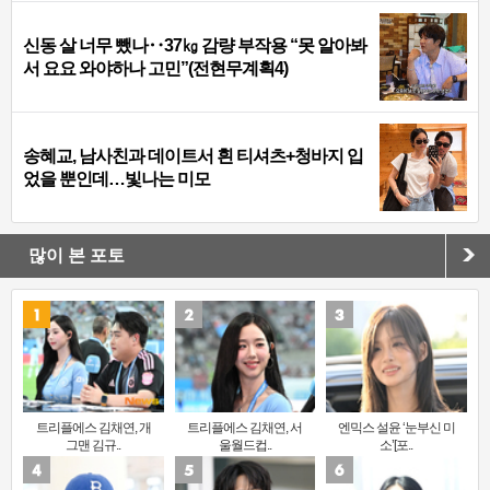
신동 살 너무 뺐나‥37㎏ 감량 부작용 “못 알아봐
서 요요 와야하나 고민”(전현무계획4)
송혜교, 남사친과 데이트서 흰 티셔츠+청바지 입
었을 뿐인데…빛나는 미모
많이 본 포토
트리플에스 김채연, 개
트리플에스 김채연, 서
엔믹스 설윤 ‘눈부신 미
그맨 김규..
울월드컵..
소’[포..