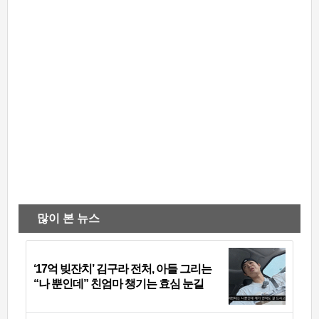
많이 본 뉴스
‘17억 빚잔치’ 김구라 전처, 아들 그리는
“나 뿐인데” 친엄마 챙기는 효심 눈길