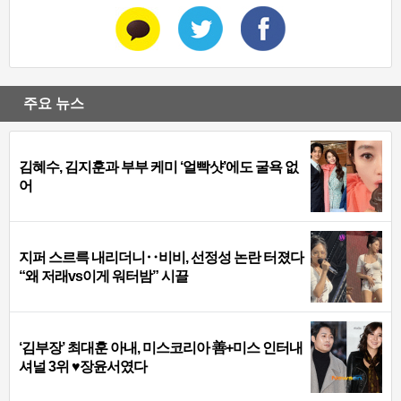
주요 뉴스
김혜수, 김지훈과 부부 케미 ‘얼빡샷’에도 굴욕 없
어
지퍼 스르륵 내리더니‥비비, 선정성 논란 터졌다
“왜 저래vs이게 워터밤” 시끌
‘김부장’ 최대훈 아내, 미스코리아 善+미스 인터내
셔널 3위 ♥장윤서였다