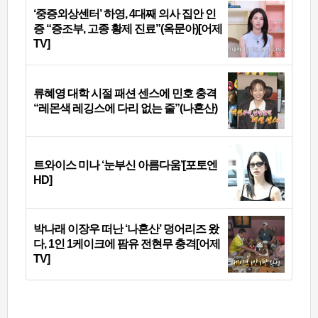
‘중증외상센터’ 하영, 4대째 의사 집안 인
증 “증조부, 고종 황제 진료”(옥문아)[어제
TV]
류혜영 대학 시절 패션 센스에 민호 충격
“레몬색 레깅스에 다리 없는 줄”(나혼산)
트와이스 미나 ‘눈부신 아름다움’[포토엔
HD]
박나래 이장우 떠난 ‘나혼산’ 덩어리즈 왔
다, 1인 1케이크에 팜유 전현무 충격[어제
TV]