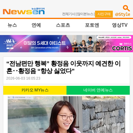
전체기사
|
많이본뉴스
|
사진구매
뉴스
연예
스포츠
포토엔
영상TV
“전남편만 행복” 황정음 이웃까지 예견한 이
혼‥황정음 “항상 싫었다”
2026-06-03 16:05:23
카카오 MY뉴스
네이버 연예뉴스