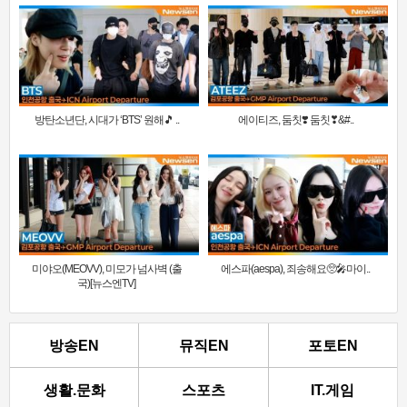
방탄소년단, 시대가 ‘BTS’ 원해🎵 ..
에이티즈, 둠칫❣️ 둠칫❣&#..
미야오(MEOVV), 미모가 넘사벽 (출
에스파(aespa), 죄송해요🥺🎤마이..
국)[뉴스엔TV]
방송EN
뮤직EN
포토EN
생활.문화
스포츠
IT.게임