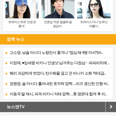
트와이스 쯔위 ‘갓경 쓴
안효섭 ‘작은 얼굴에 잘
트와이스 미나 ‘눈부신
훈녀’..
생김이 ..
아름다..
깜짝 뉴스
고소영, 낮술 마시다 노량진서 쫓겨나 “점심 때 4병 마셔”(바..
이정재, ♥임세령 비키니 인생샷 남겨주는 다정남‥파파라치에 ..
혜리 과감하게 벗었다, 탄수화물 끊고 끈 비니키 소화 ‘역대급..
장원영, 술 마시다 흘러내린 옷자락 깜짝…리즈 갱신한 인형 비..
이동국 딸 재시, 파격 비키니 자태 깜짝…美 명문대 합격 후 리..
뉴스엔TV