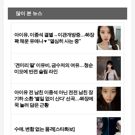
많이 본 뉴스
아이유, 이종석 결별→이관개방증…46장
꽉 채운 유애나 ♥ “열심히 사는 중”
‘견미리 딸’ 이유비, 금수저의 여유…청순
미모에 반전 슬림 라인
아이유 전 남친 이종석 아닌 전전 남친 장
기하 소환 ‘별일 없이 산다’ 선곡…46장에
꾹 눌러 담은 근황
수애, 변함 없는 품격[스타화보]