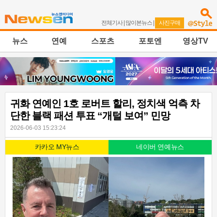
전체기사
|
많이본뉴스
|
사진구매
뉴스
연예
스포츠
포토엔
영상TV
귀화 연예인 1호 로버트 할리, 정치색 억측 차
단한 블랙 패션 투표 “개털 보여” 민망
2026-06-03 15:23:24
카카오 MY뉴스
네이버 연예뉴스