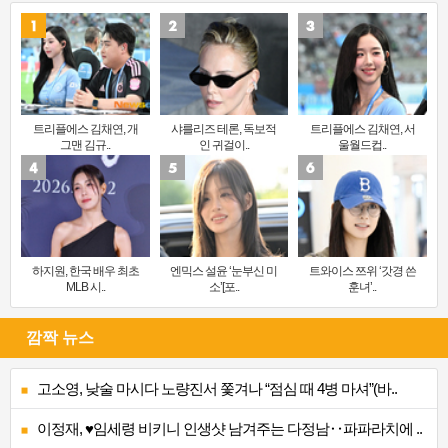
트리플에스 김채연, 개
샤를리즈 테론, 독보적
트리플에스 김채연, 서
그맨 김규..
인 귀걸이..
울월드컵..
하지원, 한국 배우 최초
엔믹스 설윤 ‘눈부신 미
트와이스 쯔위 ‘갓경 쓴
MLB 시..
소’[포..
훈녀’..
깜짝 뉴스
고소영, 낮술 마시다 노량진서 쫓겨나 “점심 때 4병 마셔”(바..
이정재, ♥임세령 비키니 인생샷 남겨주는 다정남‥파파라치에 ..