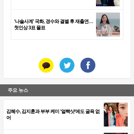
‘나솔사계’ 국화, 경수와 결별 후 재출연…
첫인상 3표 몰표
주요 뉴스
김혜수, 김지훈과 부부 케미 ‘얼빡샷’에도 굴욕 없
어