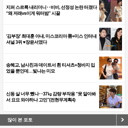
지퍼 스르륵 내리더니‥비비, 선정성 논란 터졌다
“왜 저래vs이게 워터밤” 시끌
‘김부장’ 최대훈 아내, 미스코리아 善+미스 인터내
셔널 3위 ♥장윤서였다
송혜교, 남사친과 데이트서 흰 티셔츠+청바지 입
었을 뿐인데…빛나는 미모
신동 살 너무 뺐나‥37㎏ 감량 부작용 “못 알아봐
서 요요 와야하나 고민”(전현무계획4)
많이 본 포토