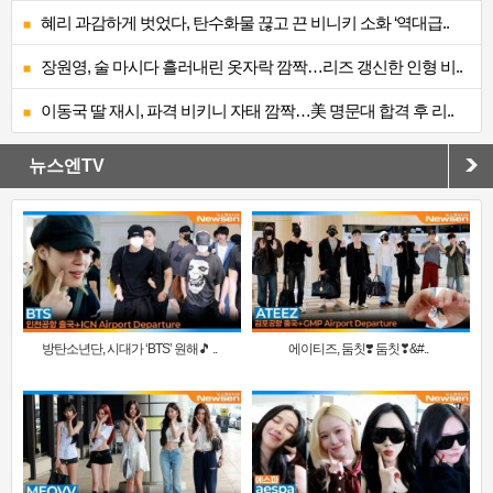
혜리 과감하게 벗었다, 탄수화물 끊고 끈 비니키 소화 ‘역대급..
장원영, 술 마시다 흘러내린 옷자락 깜짝…리즈 갱신한 인형 비..
이동국 딸 재시, 파격 비키니 자태 깜짝…美 명문대 합격 후 리..
뉴스엔TV
방탄소년단, 시대가 ‘BTS’ 원해🎵 ..
에이티즈, 둠칫❣️ 둠칫❣&#..