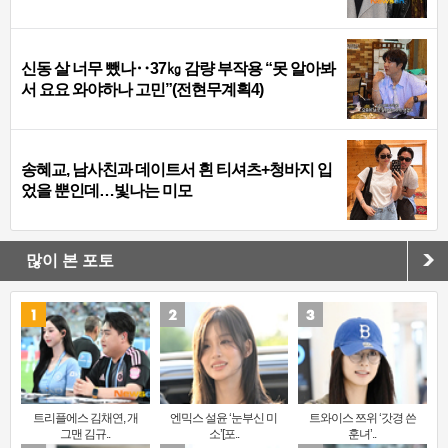
신동 살 너무 뺐나‥37㎏ 감량 부작용 “못 알아봐
서 요요 와야하나 고민”(전현무계획4)
송혜교, 남사친과 데이트서 흰 티셔츠+청바지 입
었을 뿐인데…빛나는 미모
많이 본 포토
트리플에스 김채연, 개
엔믹스 설윤 ‘눈부신 미
트와이스 쯔위 ‘갓경 쓴
그맨 김규..
소’[포..
훈녀’..