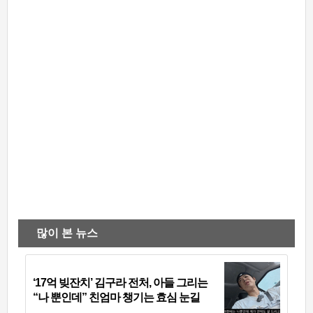
많이 본 뉴스
‘17억 빚잔치’ 김구라 전처, 아들 그리는
“나 뿐인데” 친엄마 챙기는 효심 눈길