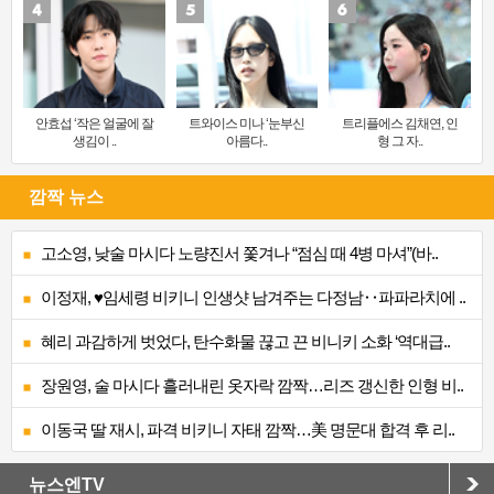
안효섭 ‘작은 얼굴에 잘
트와이스 미나 ‘눈부신
트리플에스 김채연, 인
생김이 ..
아름다..
형 그 자..
깜짝 뉴스
고소영, 낮술 마시다 노량진서 쫓겨나 “점심 때 4병 마셔”(바..
이정재, ♥임세령 비키니 인생샷 남겨주는 다정남‥파파라치에 ..
혜리 과감하게 벗었다, 탄수화물 끊고 끈 비니키 소화 ‘역대급..
장원영, 술 마시다 흘러내린 옷자락 깜짝…리즈 갱신한 인형 비..
이동국 딸 재시, 파격 비키니 자태 깜짝…美 명문대 합격 후 리..
뉴스엔TV