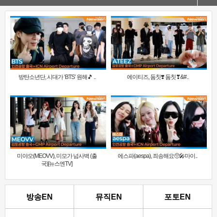
방탄소년단, 시대가 ‘BTS’ 원해🎵 ..
에이티즈, 둠칫❣️ 둠칫❣&#..
미야오(MEOVV), 미모가 넘사벽 (출
에스파(aespa), 죄송해요🥺🎤마이..
국)[뉴스엔TV]
방송EN
뮤직EN
포토EN