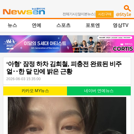
전체기사
|
많이본뉴스
|
사진구매
뉴스
연예
스포츠
포토엔
영상TV
‘아형’ 잠정 하차 김희철, 피충전 완료된 비주
얼‥한 달 만에 밝은 근황
2026-06-03 15:35:00
카카오 MY뉴스
네이버 연예뉴스