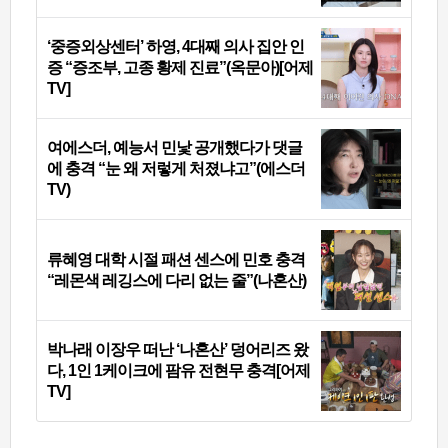
‘중증외상센터’ 하영, 4대째 의사 집안 인
증 “증조부, 고종 황제 진료”(옥문아)[어제
TV]
여에스더, 예능서 민낯 공개했다가 댓글
에 충격 “눈 왜 저렇게 처졌냐고”(에스더
TV)
류혜영 대학 시절 패션 센스에 민호 충격
“레몬색 레깅스에 다리 없는 줄”(나혼산)
박나래 이장우 떠난 ‘나혼산’ 덩어리즈 왔
다, 1인 1케이크에 팜유 전현무 충격[어제
TV]