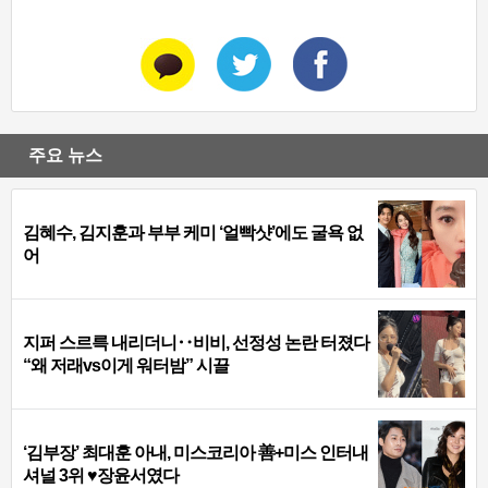
주요 뉴스
김혜수, 김지훈과 부부 케미 ‘얼빡샷’에도 굴욕 없
어
지퍼 스르륵 내리더니‥비비, 선정성 논란 터졌다
“왜 저래vs이게 워터밤” 시끌
‘김부장’ 최대훈 아내, 미스코리아 善+미스 인터내
셔널 3위 ♥장윤서였다