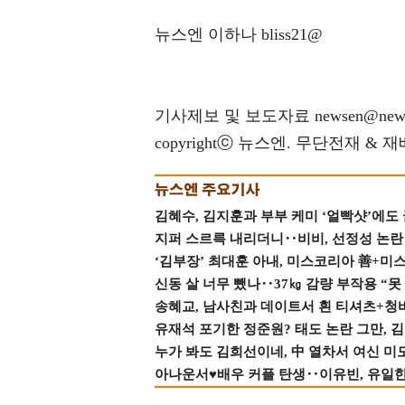
뉴스엔 이하나 bliss21@
기사제보 및 보도자료 newsen@news
copyrightⓒ 뉴스엔. 무단전재 & 
김혜수, 김지훈과 부부 케미 ‘얼빡샷’에도
지퍼 스르륵 내리더니‥비비, 선정성 논란 터
‘김부장’ 최대훈 아내, 미스코리아 善+미
신동 살 너무 뺐나‥37㎏ 감량 부작용 “못
송혜교, 남사친과 데이트서 흰 티셔츠+청
유재석 포기한 정준원? 태도 논란 그만, 김현
누가 봐도 김희선이네, 中 열차서 여신 미
아나운서♥배우 커플 탄생‥이유빈, 유일한 최