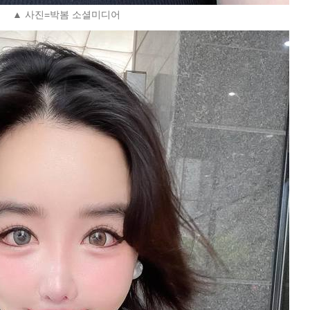
▲ 사진=박봄 소셜미디어