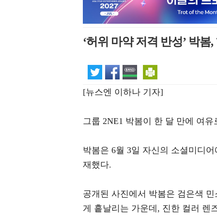
‘허위 마약 저격 반성’ 박봄
[뉴스엔 이하나 기자]
그룹 2NE1 박봄이 한 달 만에 여
박봄은 6월 3일 자신의 소셜미디어
재했다.
공개된 사진에서 박봄은 검은색 민
게 흩날리는 가운데, 진한 컬러 렌