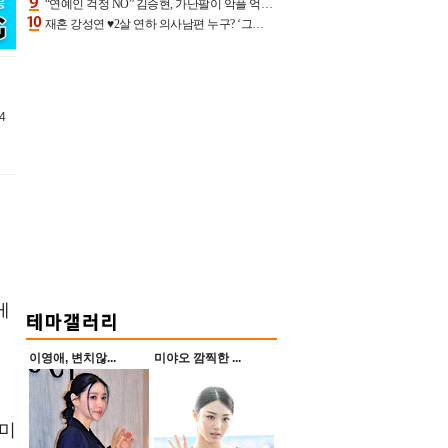
“연예인 걱정 NO” 김승현, 가난팔이 악플 억울할만‥아내+딸과 日 여행
재혼 강성연 ♥2살 연하 의사남편 누구? ‘그알’ 자문의에 훈남 비주얼 초엘리트 스펙 [종합]
4
게
이영애, 변치않...
미야오 깜찍한 ...
럽
 미