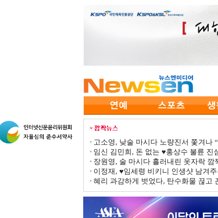
고소영, 낮술 마시다 노량진서 쫓겨나 “점
임신 김민희, 돈 없는 ♥홍상수 불륜 진심
장원영, 술 마시다 흘러내린 옷자락 
이정재, ♥임세령 비키니 인생샷 남겨주
혜리 과감하게 벗었다, 탄수화물 끊고 끈