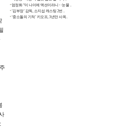
엄정화 “이 나이에 액션이라니‥눈물 ..
‘김부장’ 감독, 소지섭 캐스팅 2번 ..
‘중소돌의 기적’ 키오프, 3년만 사옥..
박
필
하
해주
되
봄
“사
으