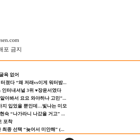
en.com
재배포 금지
 굴욕 없어
졌다 “왜 저래vs이게 워터밤...
스 인터내셔널 3위 ♥장윤서였다
 알아봐서 요요 와야하나 고민”...
바지 입었을 뿐인데…빛나는 미모
숙 “나가라니 나갔을 거고” ...
모 포착
종 선택 “늦어서 미안해” (...