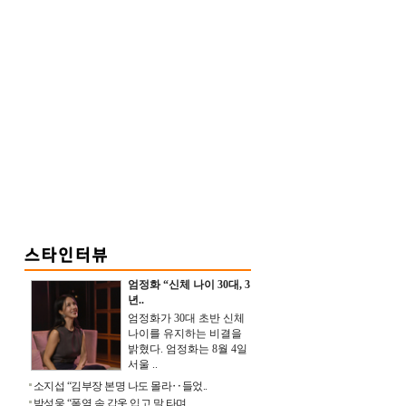
엄정화 “신체 나이 30대, 3
년..
엄정화가 30대 초반 신체
나이를 유지하는 비결을
밝혔다. 엄정화는 8월 4일
서울 ..
소지섭 “김부장 본명 나도 몰라‥들었..
박성웅 “폭염 속 갑옷 입고 말 타며 ..