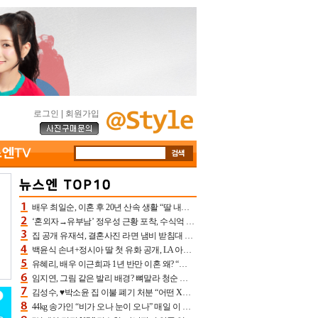
로그인
|
회원가입
배우 최일순, 이혼 후 20년 산속 생활 “딸 내가 버렸다고 원망‥맘 아파”(특종)[어제TV]
‘혼외자→유부남’ 정우성 근황 포착, 수식억 해킹 피해 후배 만났다 “존경하는”
집 공개 유재석, 결혼사진 라면 냄비 받침대 되고 분노‥가족사진도 피해(놀뭐)[어제TV]
백윤식 손녀+정시아 딸 첫 유화 공개, LA 아트쇼→서울국제조각페스타 작가다운 수준급 실력
유혜리, 배우 이근희과 1년 반만 이혼 왜? “식칼 꽂고 의자 던져” 충격 폭로(특종)[어제TV]
임지연, 그림 같은 발리 배경? 뼈말라 청순 비키니 핏에 상대 안 되네
김성수, ♥박소윤 집 이불 폐기 처분 “어떤 X이랑 썼을지 몰라” 질투(신랑수업2)[어제TV]
44kg 송가인 “비가 오나 눈이 오나” 매일 이 운동, 허벅지 근육량 상승+체지방 감소