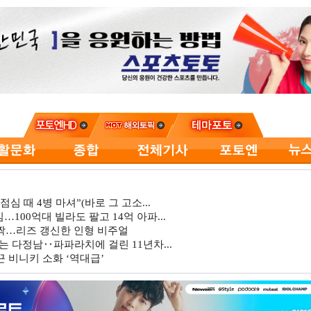
심 때 4병 마셔”(바로 그 고소...
…100억대 빌라도 팔고 14억 아파...
깜짝…리즈 갱신한 인형 비주얼
는 다정남‥파파라치에 걸린 11년차...
 비니키 소화 ‘역대급’