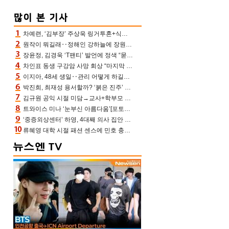
차예련, ‘김부장’ 주상욱 링거투혼+식스팩 비화 “옷 벗는데 아저씨는 안 된다고”(차장금)
원작이 뭐길래‥정해인 강하늘에 장원영까지 참여한 이 영화
장윤정, 김경욱 ‘T팬티’ 발언에 정색 “묻지 않았는데, 그것도 성희롱”(장공장)
차인표 동생 구강암 사망 회상 “마지막 순간 동생 손 잡아준 신애라, 두고두고 고마워” (신애라이프)
이지아, 48세 생일‥관리 어떻게 하길래 놀라운 동안 미모
박진희, 최재성 용서할까? ‘붉은 진주’ 오늘(7일) 결말 나온다
김규원 공익 시절 미담→교사+학부모 추가 미담 속출 “휠체어 탄 아이와 산책도”[종합]
트와이스 미나 ‘눈부신 아름다움’[포토엔HD]
‘중증외상센터’ 하영, 4대째 의사 집안 인증 “증조부, 고종 황제 진료”(옥문아)[어제TV]
류혜영 대학 시절 패션 센스에 민호 충격 “레몬색 레깅스에 다리 없는 줄”(나혼산)