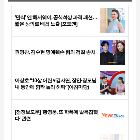
‘만삭’ 앤 해서웨이, 공식석상 파격 패션…
짧은 상의로 배꼽 노출 [포토엔]
권영찬, 김수현 명예훼손 혐의 검찰 송치
이상호 “10살 어린 ♥김자연, 장인·장모님
내 동안에 깜짝 놀라 허락”(아침마당)
[정정보도문] ‘황영웅, 또 학폭에 발목잡혔
다’ 관련