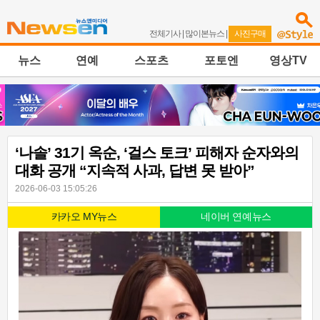
전체기사
|
많이본뉴스
|
사진구매
뉴스
연예
스포츠
포토엔
영상TV
‘나솔’ 31기 옥순, ‘걸스 토크’ 피해자 순자와의
대화 공개 “지속적 사과, 답변 못 받아”
2026-06-03 15:05:26
카카오 MY뉴스
네이버 연예뉴스