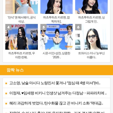
‘만삭’ 앤 해서웨이, 공식
하츠투하츠 카르멘, 깜
하츠투하츠 카르멘, 싱
석상..
찍하게 [..
그럽게 인..
하츠투하츠 카르멘, 우
시온-이안-성찬, 상큼한
트와이스 미나 ‘눈부신
아한 런웨..
‘2026 ..
아름다..
깜짝 뉴스
고소영, 낮술 마시다 노량진서 쫓겨나 “점심 때 4병 마셔”(바..
이정재, ♥임세령 비키니 인생샷 남겨주는 다정남‥파파라치에 ..
혜리 과감하게 벗었다, 탄수화물 끊고 끈 비니키 소화 ‘역대급..