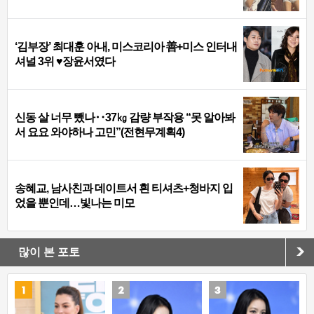
‘김부장’ 최대훈 아내, 미스코리아 善+미스 인터내
셔널 3위 ♥장윤서였다
신동 살 너무 뺐나‥37㎏ 감량 부작용 “못 알아봐
서 요요 와야하나 고민”(전현무계획4)
송혜교, 남사친과 데이트서 흰 티셔츠+청바지 입
었을 뿐인데…빛나는 미모
많이 본 포토