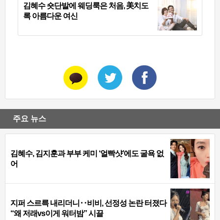
김혜수 숏단발에 웨딩룩은 처음, 美치도
록 아름다운 여신
주요 뉴스
김혜수, 김지훈과 부부 케미 ‘얼빡샷’에도 굴욕 없
어
지퍼 스르륵 내리더니‥비비, 선정성 논란 터졌다
“왜 저래vs이게 워터밤” 시끌