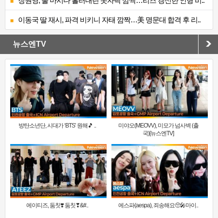
장원영, 술 마시다 흘러내린 옷자락 깜짝…리즈 갱신한 인형 비..
이동국 딸 재시, 파격 비키니 자태 깜짝…美 명문대 합격 후 리..
뉴스엔TV
방탄소년단, 시대가 ‘BTS’ 원해🎵 ..
미야오(MEOVV), 미모가 넘사벽 (출
국)[뉴스엔TV]
에이티즈, 둠칫❣️ 둠칫❣&#..
에스파(aespa), 죄송해요🥺🎤마이..