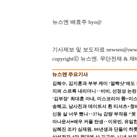
뉴스엔 배효주 hyo@
기사제보 및 보도자료 newsen@news
copyrightⓒ 뉴스엔. 무단전재 & 
김혜수, 김지훈과 부부 케미 ‘얼빡샷’에도
지퍼 스르륵 내리더니‥비비, 선정성 논란 터
‘김부장’ 최대훈 아내, 미스코리아 善+미
송혜교, 남사친과 데이트서 흰 티셔츠+청
신동 살 너무 뺐나‥37㎏ 감량 부작용 “못
아나운서♥배우 커플 탄생‥이유빈, 유일한 최
심혜진 조카 심재원, 00년생과 단둘이 하룻밤