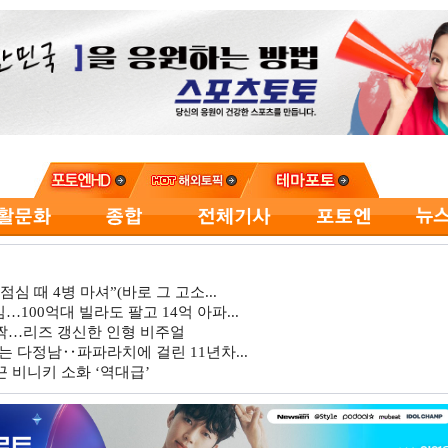
심 때 4병 마셔”(바로 그 고소...
…100억대 빌라도 팔고 14억 아파...
깜짝…리즈 갱신한 인형 비주얼
는 다정남‥파파라치에 걸린 11년차...
 비니키 소화 ‘역대급’