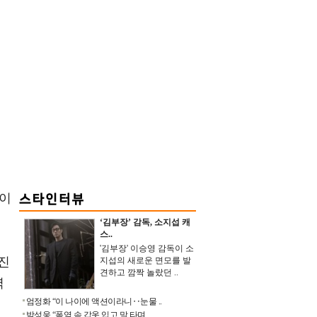
둥이
‘김부장’ 감독, 소지섭 캐
스..
'김부장' 이승영 감독이 소
진
지섭의 새로운 면모를 발
견하고 깜짝 놀랐던 ..
역
엄정화 “이 나이에 액션이라니‥눈물 ..
박성웅 “폭염 속 갑옷 입고 말 타며 ..