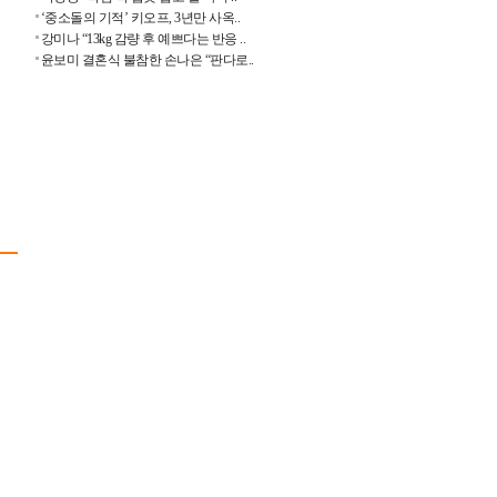
‘중소돌의 기적’ 키오프, 3년만 사옥..
강미나 “13kg 감량 후 예쁘다는 반응 ..
윤보미 결혼식 불참한 손나은 “판다로..