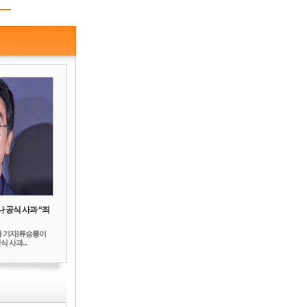
 공식 사과 “죄
하 기자]류승룡이
 사과...