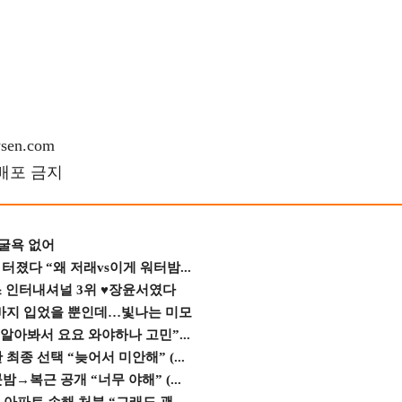
en.com
재배포 금지
 굴욕 없어
졌다 “왜 저래vs이게 워터밤...
스 인터내셔널 3위 ♥장윤서였다
바지 입었을 뿐인데…빛나는 미모
 알아봐서 요요 와야하나 고민”...
종 선택 “늦어서 미안해” (...
→복근 공개 “너무 야해” (...