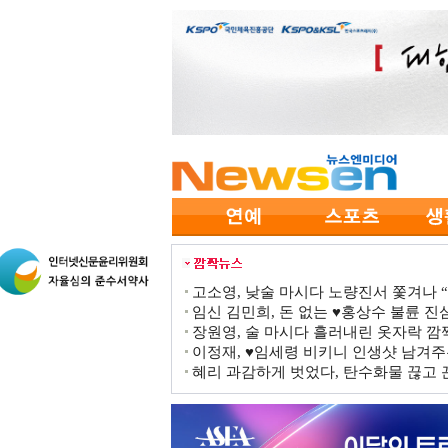
고소영, 낮술 마시다 노량진서 쫓겨나 “점
임신 김민희, 돈 없는 ♥홍상수 불륜 진심
장원영, 술 마시다 흘러내린 옷자락 
이정재, ♥임세령 비키니 인생샷 남겨주
혜리 과감하게 벗었다, 탄수화물 끊고 끈