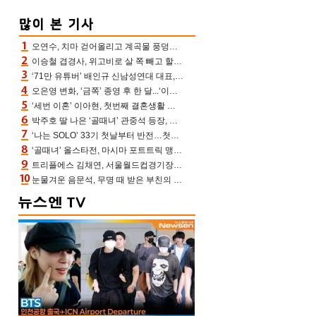
오연수, 치마 걷어올리고 계곡물 풍덩‥무더위 잊은 제주 휴가
이승철 겹경사, 위고비로 살 쪽 빼고 할아버지 된다‥마음으로 낳은 딸 임신 자랑(유퀴즈)
‘71만 유튜버’ 배인규 신남성연대 대표, 오늘(5일) 숨진 채 발견…향년 36세
오은영 변화, ‘금쪽’ 종영 후 한 달...‘이것’ 끊고 살 뺀 모습 포착 “날씬하다!”
‘세번 이혼’ 이아현, 첫번째 결혼생활 떠올리며 눈물 “첫 남편에 미안해”(새롭게하소서)
박주호 딸 나은 ‘골때녀’ 관중석 등장, 김민재 복제인간 보고 혼란 [결정적장면]
‘나는 SOLO’ 33기 첫날부터 반전…첫인상 0표 영호, 호감남 급부상
‘골때녀’ 올스타전, 마시마 포트트릭 맹추격전 5:4 골 잔치 ‘짜릿’ [어제TV]
트리플에스 김채연, 서울월드컵경기장에 뜬 맨시티 여신 [포토엔HD]
눈물겨운 음문석, 무명 때 받은 부친의 전재산→폐암 父 세상 떠나기 전 여행(유퀴즈)[어제TV]