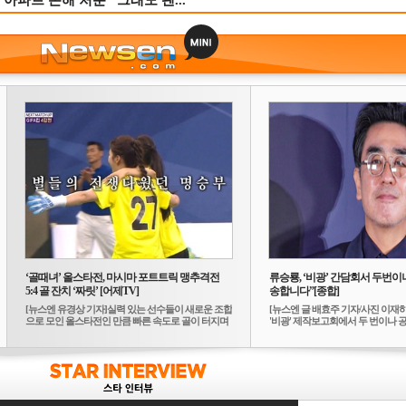
 아파트 손해 처분 “그래도 괜...
‘골때녀’ 올스타전, 마시마 포트트릭 맹추격전
류승룡, ‘비광’ 간담회서 두번이나
5:4 골 잔치 ‘짜릿’ [어제TV]
송합니다”[종합]
[뉴스엔 유경상 기자]실력 있는 선수들이 새로운 조합
[뉴스엔 글 배효주 기자/사진 이재
으로 모인 올스타전인 만큼 빠른 속도로 골이 터지며
'비광' 제작보고회에서 두 번이나 공식
...