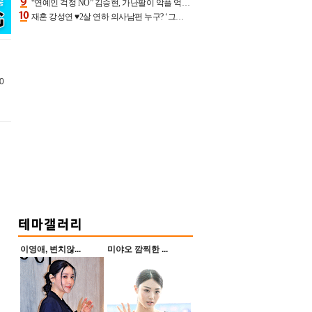
“연예인 걱정 NO” 김승현, 가난팔이 악플 억울할만‥아내+딸과 日 여행
재혼 강성연 ♥2살 연하 의사남편 누구? ‘그알’ 자문의에 훈남 비주얼 초엘리트 스펙 [종합]
0
이영애, 변치않...
미야오 깜찍한 ...