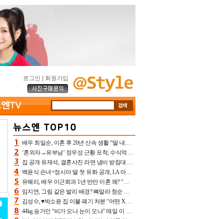
로그인
|
회원가입
배우 최일순, 이혼 후 20년 산속 생활 “딸 내가 버렸다고 원망‥맘 아파”(특종)[어제TV]
‘혼외자→유부남’ 정우성 근황 포착, 수식억 해킹 피해 후배 만났다 “존경하는”
집 공개 유재석, 결혼사진 라면 냄비 받침대 되고 분노‥가족사진도 피해(놀뭐)[어제TV]
백윤식 손녀+정시아 딸 첫 유화 공개, LA 아트쇼→서울국제조각페스타 작가다운 수준급 실력
유혜리, 배우 이근희과 1년 반만 이혼 왜? “식칼 꽂고 의자 던져” 충격 폭로(특종)[어제TV]
임지연, 그림 같은 발리 배경? 뼈말라 청순 비키니 핏에 상대 안 되네
김성수, ♥박소윤 집 이불 폐기 처분 “어떤 X이랑 썼을지 몰라” 질투(신랑수업2)[어제TV]
44kg 송가인 “비가 오나 눈이 오나” 매일 이 운동, 허벅지 근육량 상승+체지방 감소