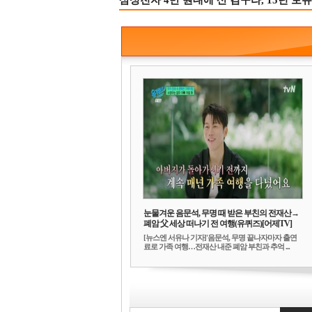
삼성전자 4만 원대에 산 김구라, 15년 보유
눈물겨운 음문석, 무명 때 받은 부친의 전재산→
폐암 父 세상 떠나기 전 여행(유퀴즈)[어제TV]
[뉴스엔 서유나 기자]'음문석, 무명 끝나자마자 출연
료로 가족 여행…전재산 내준 폐암 부친과 추억 ...