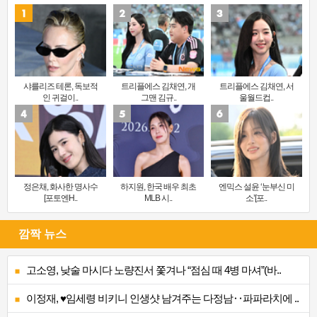
샤를리즈 테론, 독보적
트리플에스 김채연, 개
트리플에스 김채연, 서
인 귀걸이..
그맨 김규..
울월드컵..
정은채, 화사한 명사수
하지원, 한국 배우 최초
엔믹스 설윤 ‘눈부신 미
[포토엔H..
MLB 시..
소’[포..
깜짝 뉴스
고소영, 낮술 마시다 노량진서 쫓겨나 “점심 때 4병 마셔”(바..
이정재, ♥임세령 비키니 인생샷 남겨주는 다정남‥파파라치에 ..