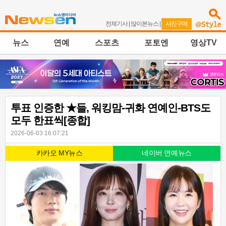
전체기사
|
많이본뉴스
|
사진구매
뉴스
연예
스포츠
포토엔
영상TV
투표 인증한 ★들, 워킹맘-귀화 연예인-BTS도
모두 한표씩[종합]
2026-06-03 16:07:21
카카오 MY뉴스
네이버 연예뉴스