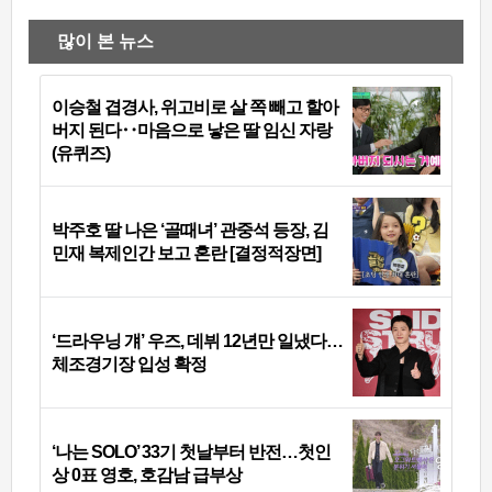
많이 본 뉴스
이승철 겹경사, 위고비로 살 쪽 빼고 할아
버지 된다‥마음으로 낳은 딸 임신 자랑
(유퀴즈)
박주호 딸 나은 ‘골때녀’ 관중석 등장, 김
민재 복제인간 보고 혼란 [결정적장면]
‘드라우닝 걔’ 우즈, 데뷔 12년만 일냈다…
체조경기장 입성 확정
‘나는 SOLO’ 33기 첫날부터 반전…첫인
상 0표 영호, 호감남 급부상