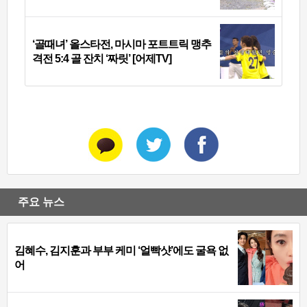
‘골때녀’ 올스타전, 마시마 포트트릭 맹추
격전 5:4 골 잔치 ‘짜릿’ [어제TV]
주요 뉴스
김혜수, 김지훈과 부부 케미 ‘얼빡샷’에도 굴욕 없
어