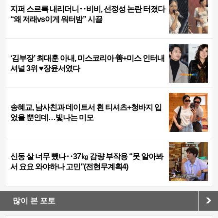
지퍼 스르륵 내리더니‥비비, 선정성 논란 터졌다
“왜 저래vs이게 워터밤” 시끌
‘김부장’ 최대훈 아내, 미스코리아 善+미스 인터내
셔널 3위 ♥장윤서였다
송혜교, 남사친과 데이트서 흰 티셔츠+청바지 입
었을 뿐인데…빛나는 미모
신동 살 너무 뺐나‥37㎏ 감량 부작용 “못 알아봐
서 요요 와야하나 고민”(전현무계획4)
많이 본 포토