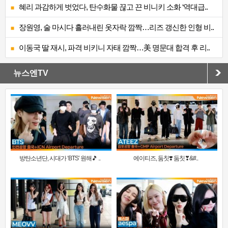
혜리 과감하게 벗었다, 탄수화물 끊고 끈 비니키 소화 ‘역대급..
장원영, 술 마시다 흘러내린 옷자락 깜짝…리즈 갱신한 인형 비..
이동국 딸 재시, 파격 비키니 자태 깜짝…美 명문대 합격 후 리..
뉴스엔TV
방탄소년단, 시대가 ‘BTS’ 원해🎵 ..
에이티즈, 둠칫❣️ 둠칫❣&#..