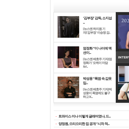
‘김부장’ 감독, 소지섭
...
[뉴스엔 하지원 기
자]'김부장' 이승영 감..
엄정화 “이 나이에 액
션이...
[뉴스엔 배효주 기자]엄
정화가 '오케이 마담
&#..
박성웅 “폭염 속 갑옷
입...
[뉴스엔 배효주 기자]박
성웅이 폭염에도 불구
하고 K..
-
트와이스 미나 이렇게 글래머였나, 드...
-
양정원, 으리으리한 집 공개 “시차 적...