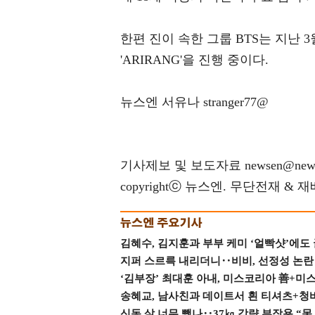
한편 진이 속한 그룹 BTS는 지난 3월
'ARIRANG'을 진행 중이다.
뉴스엔 서유나 stranger77@
기사제보 및 보도자료 newsen@news
copyrightⓒ 뉴스엔. 무단전재 & 
김혜수, 김지훈과 부부 케미 ‘얼빡샷’에도
지퍼 스르륵 내리더니‥비비, 선정성 논란 터
‘김부장’ 최대훈 아내, 미스코리아 善+미
송혜교, 남사친과 데이트서 흰 티셔츠+청
신동 살 너무 뺐나‥37㎏ 감량 부작용 “못