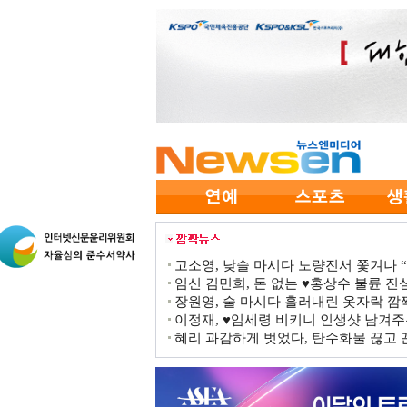
고소영, 낮술 마시다 노량진서 쫓겨나 “점
임신 김민희, 돈 없는 ♥홍상수 불륜 진심
장원영, 술 마시다 흘러내린 옷자락 
이정재, ♥임세령 비키니 인생샷 남겨주
혜리 과감하게 벗었다, 탄수화물 끊고 끈