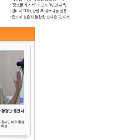
‘중소돌의 기적’ 키오프, 3년만 사옥..
강미나 “13kg 감량 후 예쁘다는 반응 ..
윤보미 결혼식 불참한 손나은 “판다로..
‥황정민 ‘틈만 나
 휩싸인 배우 황정
예정...