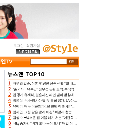
로그인
|
회원가입
배우 최일순, 이혼 후 20년 산속 생활 “딸 내가 버렸다고 원망‥맘 아파”(특종)[어제TV]
‘혼외자→유부남’ 정우성 근황 포착, 수식억 해킹 피해 후배 만났다 “존경하는”
집 공개 유재석, 결혼사진 라면 냄비 받침대 되고 분노‥가족사진도 피해(놀뭐)[어제TV]
백윤식 손녀+정시아 딸 첫 유화 공개, LA 아트쇼→서울국제조각페스타 작가다운 수준급 실력
유혜리, 배우 이근희과 1년 반만 이혼 왜? “식칼 꽂고 의자 던져” 충격 폭로(특종)[어제TV]
임지연, 그림 같은 발리 배경? 뼈말라 청순 비키니 핏에 상대 안 되네
김성수, ♥박소윤 집 이불 폐기 처분 “어떤 X이랑 썼을지 몰라” 질투(신랑수업2)[어제TV]
44kg 송가인 “비가 오나 눈이 오나” 매일 이 운동, 허벅지 근육량 상승+체지방 감소