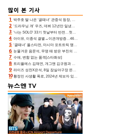
박주호 딸 나은 ‘골때녀’ 관중석 등장, 김민재 복제인간 보고 혼란 [결정적장면]
‘드라우닝 걔’ 우즈, 데뷔 12년만 일냈다…체조경기장 입성 확정
‘나는 SOLO’ 33기 첫날부터 반전…첫인상 0표 영호, 호감남 급부상
아이유, 이종석 결별→이관개방증…46장 꽉 채운 유애나 ♥ “열심히 사는 중”
‘골때녀’ 올스타전, 마시마 포트트릭 맹추격전 5:4 골 잔치 ‘짜릿’ [어제TV]
눈물겨운 음문석, 무명 때 받은 부친의 전재산→폐암 父 세상 떠나기 전 여행(유퀴즈)[어제TV]
수애, 변함 없는 품격[스타화보]
트리플에스 김채연, 개그맨 김규원과 함께 프리뷰쇼 진행 [포토엔HD]
라이즈 성찬X은석, 8일 잠실야구장 뜬다…시구 시타+특별공연까지
황정민 사생활 폭로, 2024년 제보자 있었나 “네가 회사에 전화했니” 녹취록 공개 파장