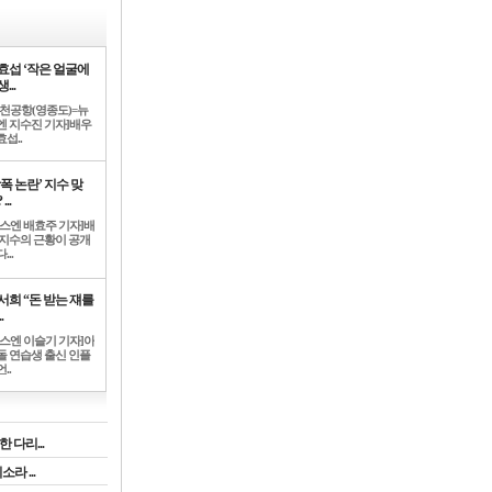
효섭 ‘작은 얼굴에
...
인천공항(영종도)=뉴
엔 지수진 기자]배우
섭..
학폭 논란’ 지수 맞
...
뉴스엔 배효주 기자]배
 지수의 근황이 공개
...
서희 “돈 받는 쟤를
.
뉴스엔 이슬기 기자]아
돌 연습생 출신 인플
..
 다리...
라 ...