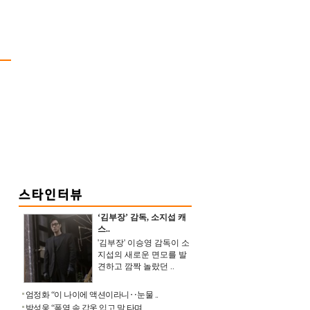
‘김부장’ 감독, 소지섭 캐
스..
'김부장' 이승영 감독이 소
지섭의 새로운 면모를 발
견하고 깜짝 놀랐던 ..
엄정화 “이 나이에 액션이라니‥눈물 ..
박성웅 “폭염 속 갑옷 입고 말 타며 ..