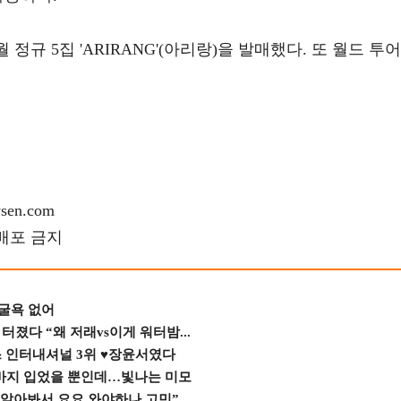
 정규 5집 'ARIRANG'(아리랑)을 발매했다. 또 월드 투어
en.com
재배포 금지
 굴욕 없어
졌다 “왜 저래vs이게 워터밤...
스 인터내셔널 3위 ♥장윤서였다
바지 입었을 뿐인데…빛나는 미모
 알아봐서 요요 와야하나 고민”...