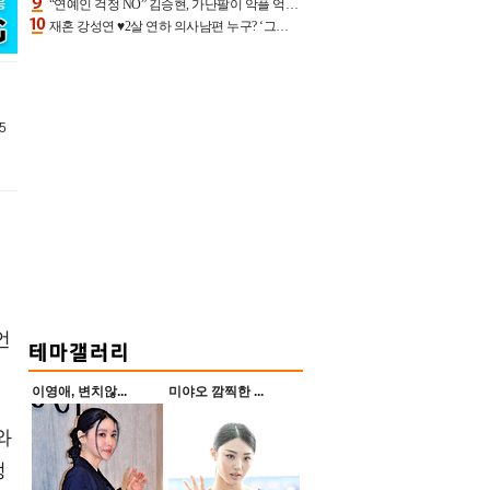
“연예인 걱정 NO” 김승현, 가난팔이 악플 억울할만‥아내+딸과 日 여행
재혼 강성연 ♥2살 연하 의사남편 누구? ‘그알’ 자문의에 훈남 비주얼 초엘리트 스펙 [종합]
5
언
이영애, 변치않...
미야오 깜찍한 ...
와
정