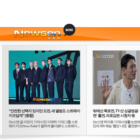
“안전한 선택지 있지만 도전, 새 앨범도 스트레이
밖에선 폭로전, TV선 싱글벙글
키즈답게” [종합]
면’ 출연, 피로감은 시청자 몫
[뉴스엔 글 이민지 기자/사진 이재하 기자]그룹 스트
[뉴스엔 하지원 기자]사생활 논란에
레이 키즈(Stray Kids)가 칠하게 돌아왔다. 스트레이 ...
민의 SBS 예능 '틈만 나면,' 출연분이 