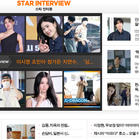
안
잘생
[
스
안효
‘
아? 
[
우
됐다
한
욕..
[
이
루언
-
김풍, 치욕의 전립...
-
이정현, 무보정 맞아? 어마어마한
-
손담비, 일본서 신...
-
채시라 “아프다” 호소→모델 이소