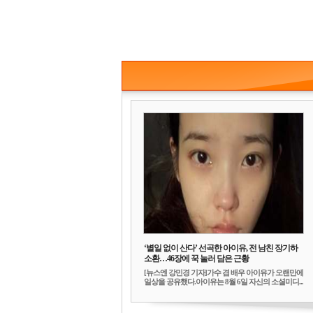
‘별일 없이 산다’ 선곡한 아이유, 전 남친 장기하
소환…46장에 꾹 눌러 담은 근황
[뉴스엔 강민경 기자]가수 겸 배우 아이유가 오랜만에
일상을 공유했다.아이유는 8월 6일 자신의 소셜미디...