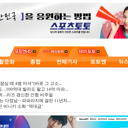
심 때 4병 마셔”(바로 그 고소...
…100억대 빌라도 팔고 14억 아파...
깜짝…리즈 갱신한 인형 비주얼
는 다정남‥파파라치에 걸린 11년차...
 비니키 소화 ‘역대급’