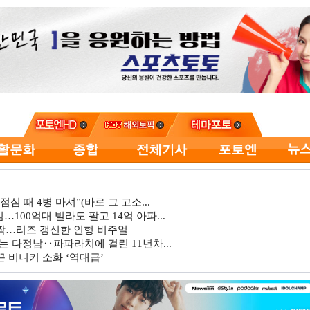
심 때 4병 마셔”(바로 그 고소...
…100억대 빌라도 팔고 14억 아파...
깜짝…리즈 갱신한 인형 비주얼
는 다정남‥파파라치에 걸린 11년차...
 비니키 소화 ‘역대급’