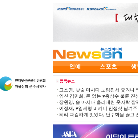
고소영, 낮술 마시다 노량진서 쫓겨나 “점
임신 김민희, 돈 없는 ♥홍상수 불륜 진심
장원영, 술 마시다 흘러내린 옷자락 
이정재, ♥임세령 비키니 인생샷 남겨주
혜리 과감하게 벗었다, 탄수화물 끊고 끈