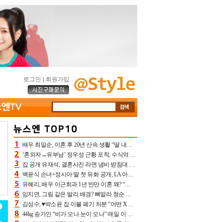
로그인
|
회원가입
배우 최일순, 이혼 후 20년 산속 생활 “딸 내가 버렸다고 원망‥맘 아파”(특종)[어제TV]
‘혼외자→유부남’ 정우성 근황 포착, 수식억 해킹 피해 후배 만났다 “존경하는”
집 공개 유재석, 결혼사진 라면 냄비 받침대 되고 분노‥가족사진도 피해(놀뭐)[어제TV]
백윤식 손녀+정시아 딸 첫 유화 공개, LA 아트쇼→서울국제조각페스타 작가다운 수준급 실력
유혜리, 배우 이근희과 1년 반만 이혼 왜? “식칼 꽂고 의자 던져” 충격 폭로(특종)[어제TV]
임지연, 그림 같은 발리 배경? 뼈말라 청순 비키니 핏에 상대 안 되네
김성수, ♥박소윤 집 이불 폐기 처분 “어떤 X이랑 썼을지 몰라” 질투(신랑수업2)[어제TV]
44kg 송가인 “비가 오나 눈이 오나” 매일 이 운동, 허벅지 근육량 상승+체지방 감소