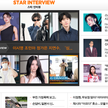
스
시크
[
트
범 &
M
산서
[
자
도 
“매
래 
[
송
들이
-
부친 가정폭력 보고...
-
이정현, 무보정 맞아? 어마어마한
-
손담비, 일본서 신...
-
채시라 “아프다” 호소→모델 이소