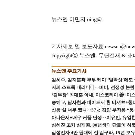
뉴스엔 이민지 oing@
기사제보 및 보도자료 newsen@news
copyrightⓒ 뉴스엔. 무단전재 & 
김혜수, 김지훈과 부부 케미 ‘얼빡샷’에도
지퍼 스르륵 내리더니‥비비, 선정성 논란 터
‘김부장’ 최대훈 아내, 미스코리아 善+미
송혜교, 남사친과 데이트서 흰 티셔츠+청
신동 살 너무 뺐나‥37㎏ 감량 부작용 “못
아나운서♥배우 커플 탄생‥이유빈, 유일한 최
심혜진 조카 심재원, 00년생과 단둘이 하룻밤
삼성전자 4만 원대에 산 김구라, 15년 보유