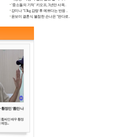
‘중소돌의 기적’ 키오프, 3년만 사옥..
강미나 “13kg 감량 후 예쁘다는 반응 ..
윤보미 결혼식 불참한 손나은 “판다로..
‥황정민 ‘틈만 나
 휩싸인 배우 황정
예정...