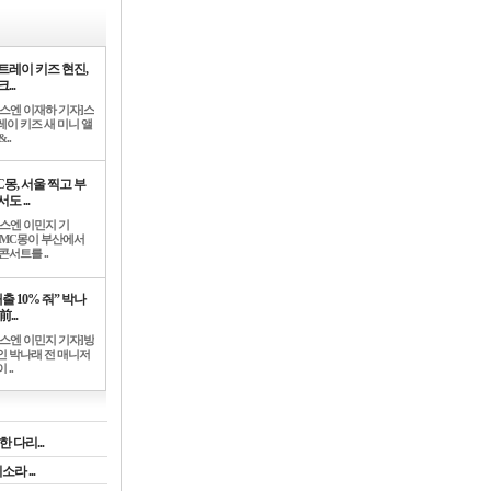
트레이 키즈 현진,
...
뉴스엔 이재하 기자]스
레이 키즈 새 미니 앨
..
C몽, 서울 찍고 부
도 ...
뉴스엔 이민지 기
]MC몽이 부산에서
콘서트를 ..
출 10% 줘” 박나
前...
뉴스엔 이민지 기자]방
인 박나래 전 매니저
 ..
 다리...
라 ...