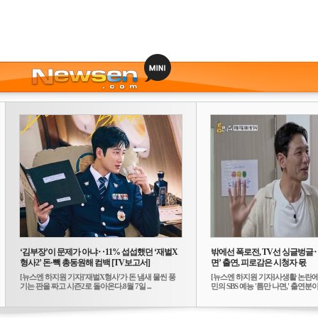
‘김부장’이 문제가 아냐‥11% 섭섭했던 ‘재벌X
밖에선 폭로전, TV선 싱글벙글
형사2’ 돈·빽 총동원해 컴백 [TV보고서]
면’ 출연, 피로감은 시청자 몫
[뉴스엔 하지원 기자]'재벌X형사'가 돈 냄새 물씬 풍
[뉴스엔 하지원 기자]사생활 논란에
기는 판을 짜고 시즌2로 돌아온다.8월 7일 ...
민의 SBS 예능 '틈만 나면,' 출연분이 