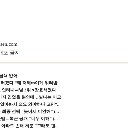
en.com
재배포 금지
 굴욕 없어
졌다 “왜 저래vs이게 워터밤...
스 인터내셔널 3위 ♥장윤서였다
바지 입었을 뿐인데…빛나는 미모
 알아봐서 요요 와야하나 고민”...
종 선택 “늦어서 미안해” (...
→복근 공개 “너무 야해” (...
 아파트 손해 처분 “그래도 괜...