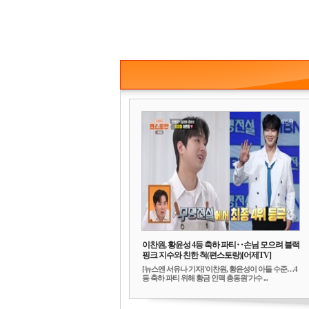
이찬원, 황윤성 4등 축하 파티‥손님 모으려 블랙
핑크 지수와 친한 척(편스토랑)[어제TV]
[뉴스엔 서유나 기자]'이찬원, 황윤성이 아들 수준…4
등 축하 파티 위해 황금 인맥 총동원'가수 ...