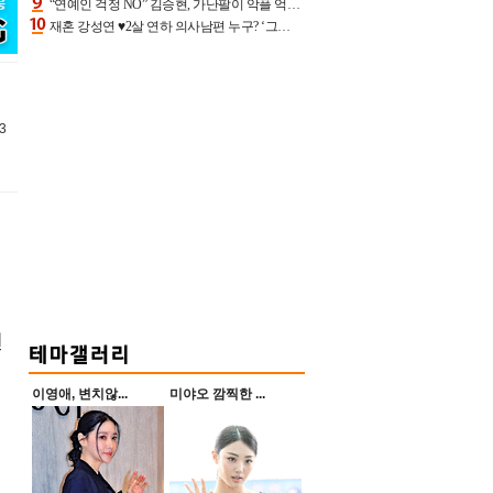
“연예인 걱정 NO” 김승현, 가난팔이 악플 억울할만‥아내+딸과 日 여행
재혼 강성연 ♥2살 연하 의사남편 누구? ‘그알’ 자문의에 훈남 비주얼 초엘리트 스펙 [종합]
3
캔
이영애, 변치않...
미야오 깜찍한 ...
콘