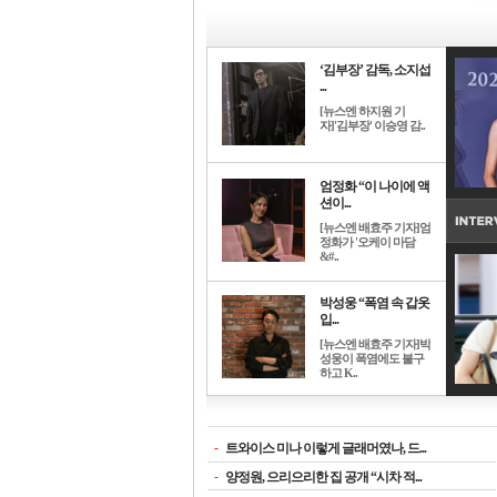
‘김부장’ 감독, 소지섭
...
[뉴스엔 하지원 기
자]'김부장' 이승영 감..
엄정화 “이 나이에 액
션이...
[뉴스엔 배효주 기자]엄
정화가 '오케이 마담
&#..
박성웅 “폭염 속 갑옷
입...
[뉴스엔 배효주 기자]박
성웅이 폭염에도 불구
하고 K..
-
트와이스 미나 이렇게 글래머였나, 드...
-
양정원, 으리으리한 집 공개 “시차 적...