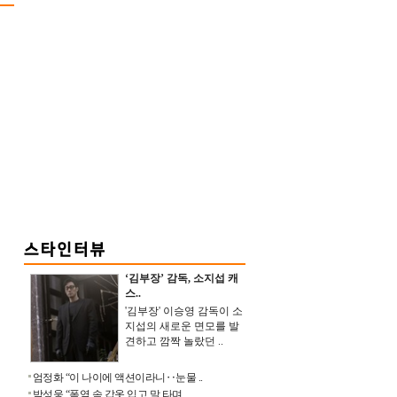
‘김부장’ 감독, 소지섭 캐
스..
'김부장' 이승영 감독이 소
지섭의 새로운 면모를 발
견하고 깜짝 놀랐던 ..
엄정화 “이 나이에 액션이라니‥눈물 ..
박성웅 “폭염 속 갑옷 입고 말 타며 ..