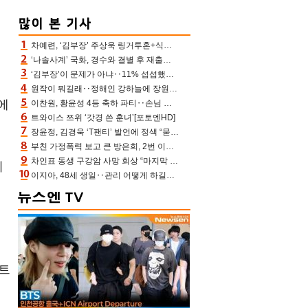
차예련, ‘김부장’ 주상욱 링거투혼+식스팩 비화 “옷 벗는데 아저씨는 안 된다고”(차장금)
‘나솔사계’ 국화, 경수와 결별 후 재출연…첫인상 3표 몰표
‘김부장’이 문제가 아냐‥11% 섭섭했던 ‘재벌X형사2’ 돈·빽 총동원해 컴백 [TV보고서]
원작이 뭐길래‥정해인 강하늘에 장원영까지 참여한 이 영화
에
이찬원, 황윤성 4등 축하 파티‥손님 모으려 블랙핑크 지수와 친한 척(편스토랑)[어제TV]
트와이스 쯔위 ‘갓경 쓴 훈녀’[포토엔HD]
장윤정, 김경욱 ‘T팬티’ 발언에 정색 “묻지 않았는데, 그것도 성희롱”(장공장)
부친 가정폭력 보고 큰 방은희, 2번 이혼 후 잠수→母 고독사에 자책(특종세상)[어제TV]
차인표 동생 구강암 사망 회상 “마지막 순간 동생 손 잡아준 신애라, 두고두고 고마워” (신애라이프)
의
이지아, 48세 생일‥관리 어떻게 하길래 놀라운 동안 미모
서트