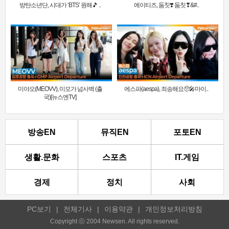
방탄소년단, 시대가 ‘BTS’ 원해🎵 ..
에이티즈, 둠칫❣️ 둠칫❣&#..
미야오(MEOVV), 미모가 넘사벽 (출
에스파(aespa), 죄송해요🥺🎤마이..
국)[뉴스엔TV]
방송EN
뮤직EN
포토EN
생활.문화
스포츠
IT.게임
경제
정치
사회
PC보기
|
전체기사
|
이용약관
|
개인정보처리방침
Copyright ⓒ 2004 Newsen. All rights reserved.