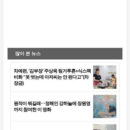
많이 본 뉴스
차예련, ‘김부장’ 주상욱 링거투혼+식스팩
비화 “옷 벗는데 아저씨는 안 된다고”(차
장금)
원작이 뭐길래‥정해인 강하늘에 장원영
까지 참여한 이 영화