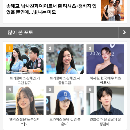
송혜교, 남사친과 데이트서 흰 티셔츠+청바지 입
었을 뿐인데…빛나는 미모
많이 본 포토
트리플에스 김채연, 개
트리플에스 김채연, 서
하지원, 한국 배우 최초
그맨 김규..
울월드컵..
MLB 시..
엔믹스 설윤 ‘눈부신 미
트와이스 쯔위 ‘갓경 쓴
안효섭 ‘작은 얼굴에 잘
소’[포..
훈녀’..
생김이 ..