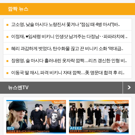
깜짝 뉴스
고소영, 낮술 마시다 노량진서 쫓겨나 “점심 때 4병 마셔”(바..
이정재, ♥임세령 비키니 인생샷 남겨주는 다정남‥파파라치에 ..
혜리 과감하게 벗었다, 탄수화물 끊고 끈 비니키 소화 ‘역대급..
장원영, 술 마시다 흘러내린 옷자락 깜짝…리즈 갱신한 인형 비..
이동국 딸 재시, 파격 비키니 자태 깜짝…美 명문대 합격 후 리..
뉴스엔TV