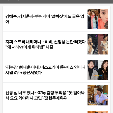
김혜수, 김지훈과 부부 케미 ‘얼빡샷’에도 굴욕 없
어
지퍼 스르륵 내리더니‥비비, 선정성 논란 터졌다
“왜 저래vs이게 워터밤” 시끌
‘김부장’ 최대훈 아내, 미스코리아 善+미스 인터내
셔널 3위 ♥장윤서였다
신동 살 너무 뺐나‥37㎏ 감량 부작용 “못 알아봐
서 요요 와야하나 고민”(전현무계획4)