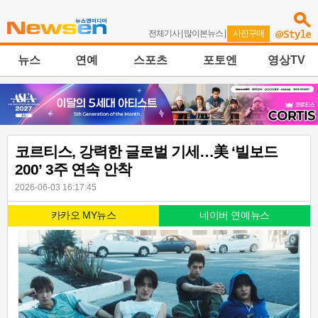
전체기사
|
많이본뉴스
|
사진구매
뉴스
연예
스포츠
포토엔
영상TV
코르티스, 강력한 글로벌 기세…美 ‘빌보드
200’ 3주 연속 안착
2026-06-03 16:17:45
카카오 MY뉴스
네이버 연예뉴스