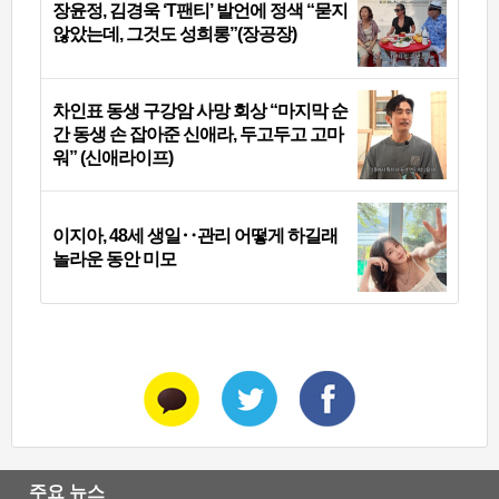
장윤정, 김경욱 ‘T팬티’ 발언에 정색 “묻지
않았는데, 그것도 성희롱”(장공장)
차인표 동생 구강암 사망 회상 “마지막 순
간 동생 손 잡아준 신애라, 두고두고 고마
워” (신애라이프)
이지아, 48세 생일‥관리 어떻게 하길래
놀라운 동안 미모
주요 뉴스