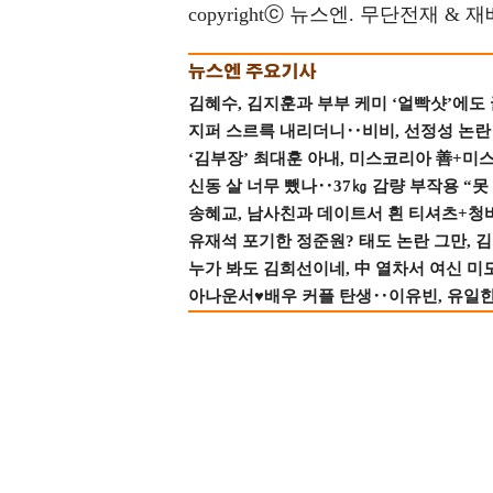
copyrightⓒ 뉴스엔. 무단전재 & 
김혜수, 김지훈과 부부 케미 ‘얼빡샷’에도
지퍼 스르륵 내리더니‥비비, 선정성 논란 터
‘김부장’ 최대훈 아내, 미스코리아 善+미
신동 살 너무 뺐나‥37㎏ 감량 부작용 “못
송혜교, 남사친과 데이트서 흰 티셔츠+청
유재석 포기한 정준원? 태도 논란 그만, 김현
누가 봐도 김희선이네, 中 열차서 여신 미
아나운서♥배우 커플 탄생‥이유빈, 유일한 최