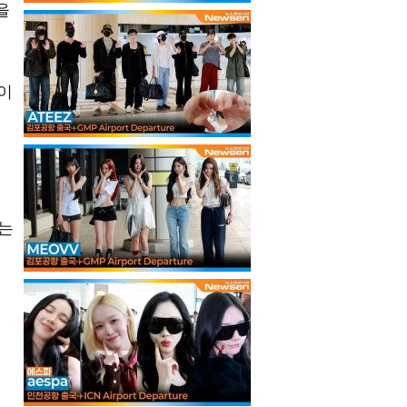
을
이
피
도
다는