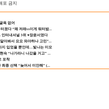
재배포 금지
 굴욕 없어
졌다 “왜 저래vs이게 워터밤...
스 인터내셔널 3위 ♥장윤서였다
 알아봐서 요요 와야하나 고민”...
바지 입었을 뿐인데…빛나는 미모
숙 “나가라니 나갔을 거고” ...
모 포착
종 선택 “늦어서 미안해” (...