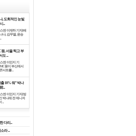
나, 도회적인 눈빛
시...
뉴스엔 이재하 기자]배
나나, 김무열, 윤승
.
C몽, 서울 찍고 부
도 ...
뉴스엔 이민지 기
]MC몽이 부산에서
콘서트를 ..
출 10% 줘” 박나
前...
뉴스엔 이민지 기자]방
인 박나래 전 매니저
 ..
 다리...
라 ...