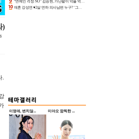
“연예인 걱정 NO” 김승현, 가난팔이 악플 억울할만‥아내+딸과 日 여행
재혼 강성연 ♥2살 연하 의사남편 누구? ‘그알’ 자문의에 훈남 비주얼 초엘리트 스펙 [종합]
)
6
.
 강
가
이영애, 변치않...
미야오 깜찍한 ...