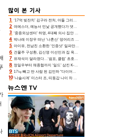
‘17억 빚잔치’ 김구라 전처, 아들 그리는 “나 뿐인데” 친엄마 챙기는 효심 눈길
여에스더, 예능서 민낯 공개했다가 댓글에 충격 “눈 왜 저렇게 처졌냐고”(에스더TV)
나
‘중증외상센터’ 하영, 4대째 의사 집안 인증 “증조부, 고종 황제 진료”(옥문아)[어제TV]
박나래 이장우 떠난 ‘나혼산’ 덩어리즈 왔다, 1인 1케이크에 팜유 전현무 충격[어제TV]
아이유, 전남친 소환한 ‘인증샷’ 일파만파 속…남사친 변우석 선물도 남겼나 ‘훈훈’
건물주 구성환, 김신영 이선민과 집 옥상서 41만원 한우 파티 “화력이 성화봉송”(나혼산)
애
유재석이 달라졌다…‘쉼표, 클럽’ 초호화 코스에 주우재도 감탄 (놀면 뭐하니?)
정일우부터 채종협까지 ‘일드’ 삼킨 K-배우들의 매서운 돌풍
푸
17㎏ 빼고 딴 사람 된 김민하 “다이어트 화제돼 깜짝, 이럴 일인가”(전현무계획4)[어제TV]
‘나솔사계’ 미스터 조, 띠동갑 나이 차 고백…3MC ‘말잇못’
카
해
나