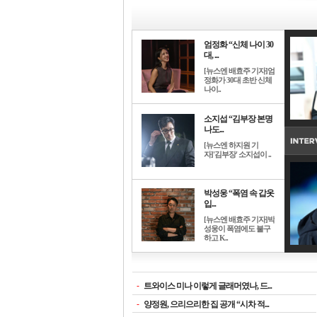
엄정화 “신체 나이 30
대, ...
[뉴스엔 배효주 기자]엄
정화가 30대 초반 신체
나이..
소지섭 “김부장 본명
나도...
[뉴스엔 하지원 기
자]'김부장' 소지섭이 ..
박성웅 “폭염 속 갑옷
입...
[뉴스엔 배효주 기자]박
성웅이 폭염에도 불구
하고 K..
-
트와이스 미나 이렇게 글래머였나, 드...
-
양정원, 으리으리한 집 공개 “시차 적...