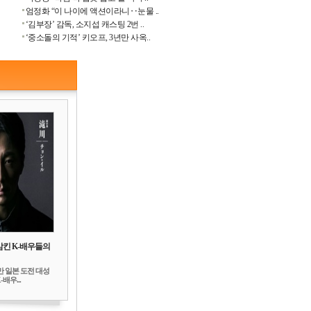
엄정화 “이 나이에 액션이라니‥눈물 ..
‘김부장’ 감독, 소지섭 캐스팅 2번 ..
‘중소돌의 기적’ 키오프, 3년만 사옥..
삼킨 K-배우들의
만 일본 도전 대성
배우...