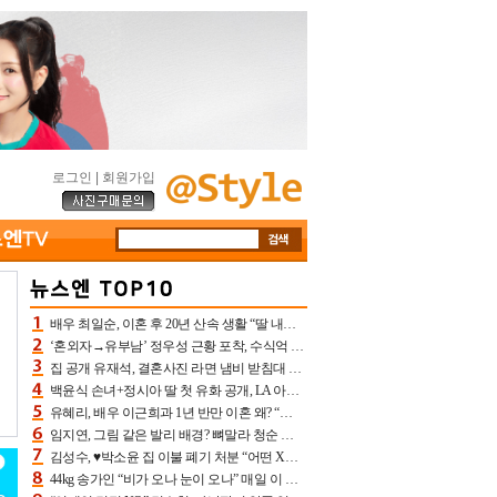
로그인
|
회원가입
배우 최일순, 이혼 후 20년 산속 생활 “딸 내가 버렸다고 원망‥맘 아파”(특종)[어제TV]
‘혼외자→유부남’ 정우성 근황 포착, 수식억 해킹 피해 후배 만났다 “존경하는”
집 공개 유재석, 결혼사진 라면 냄비 받침대 되고 분노‥가족사진도 피해(놀뭐)[어제TV]
백윤식 손녀+정시아 딸 첫 유화 공개, LA 아트쇼→서울국제조각페스타 작가다운 수준급 실력
유혜리, 배우 이근희과 1년 반만 이혼 왜? “식칼 꽂고 의자 던져” 충격 폭로(특종)[어제TV]
임지연, 그림 같은 발리 배경? 뼈말라 청순 비키니 핏에 상대 안 되네
김성수, ♥박소윤 집 이불 폐기 처분 “어떤 X이랑 썼을지 몰라” 질투(신랑수업2)[어제TV]
44kg 송가인 “비가 오나 눈이 오나” 매일 이 운동, 허벅지 근육량 상승+체지방 감소