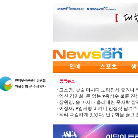
고소영, 낮술 마시다 노량진서 쫓겨나 “점
임신 김민희, 돈 없는 ♥홍상수 불륜 진심
장원영, 술 마시다 흘러내린 옷자락 
이정재, ♥임세령 비키니 인생샷 남겨주
혜리 과감하게 벗었다, 탄수화물 끊고 끈