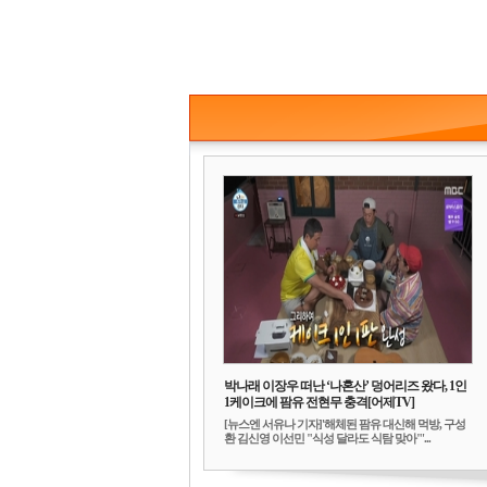
박나래 이장우 떠난 ‘나혼산’ 덩어리즈 왔다, 1인
1케이크에 팜유 전현무 충격[어제TV]
[뉴스엔 서유나 기자]'해체된 팜유 대신해 먹방, 구성
환 김신영 이선민 "식성 달라도 식탐 맞아"'...