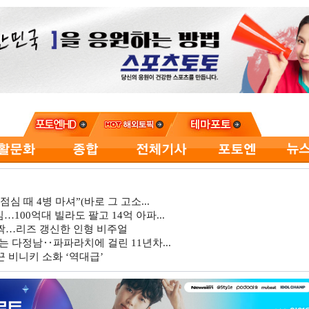
심 때 4병 마셔”(바로 그 고소...
…100억대 빌라도 팔고 14억 아파...
깜짝…리즈 갱신한 인형 비주얼
는 다정남‥파파라치에 걸린 11년차...
 비니키 소화 ‘역대급’