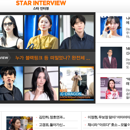
나
에 
[
우 
아, .
M
산서
[
자
도 
“매
래 
[
송
들이
-
김민하, 정호연과 ...
-
이정현, 무보정 맞아? 어마어마한
-
고경표, 돌아가신 ...
-
채시라 “아프다” 호소→모델 이소