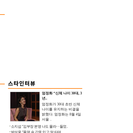
엄정화 “신체 나이 30대, 3
년..
엄정화가 30대 초반 신체
나이를 유지하는 비결을
밝혔다. 엄정화는 8월 4일
서울 ..
소지섭 “김부장 본명 나도 몰라‥들었..
박성웅 “폭염 속 갑옷 입고 말 타며 ..