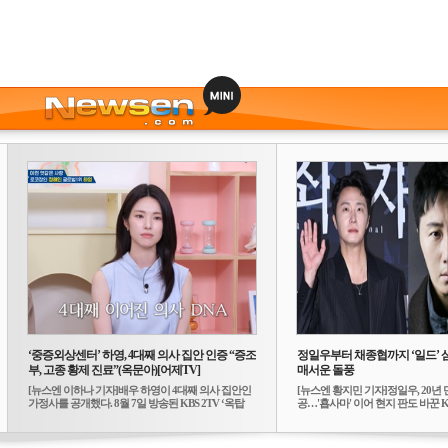
‘중증외상센터’ 하영, 4대째 의사 집안 인증 “증조
정일우부터 채종협까지 ‘일드’ 
부, 고종 황제 진료”(옥문아)[어제TV]
매서운 돌풍
[뉴스엔 이하나 기자]배우 하영이 4대째 의사 집안인
[뉴스엔 황지민 기자]정일우, 20년 
가정사를 공개했다. 8월 7일 방송된 KBS 2TV ‘옥탑
공…'횹사마' 이어 현지 판도 바꾼 K-
방...