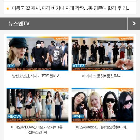
이동국 딸 재시, 파격 비키니 자태 깜짝…美 명문대 합격 후 리..
뉴스엔TV
방탄소년단, 시대가 ‘BTS’ 원해🎵 ..
에이티즈, 둠칫❣️ 둠칫❣&#..
미야오(MEOVV), 미모가 넘사벽 (출
에스파(aespa), 죄송해요🥺🎤마이..
국)[뉴스엔TV]