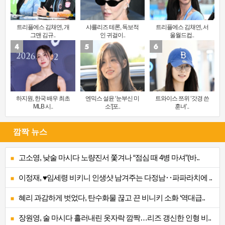
트리플에스 김채연, 개
샤를리즈 테론, 독보적
트리플에스 김채연, 서
그맨 김규..
인 귀걸이..
울월드컵..
하지원, 한국 배우 최초
엔믹스 설윤 ‘눈부신 미
트와이스 쯔위 ‘갓경 쓴
MLB 시..
소’[포..
훈녀’..
깜짝 뉴스
고소영, 낮술 마시다 노량진서 쫓겨나 “점심 때 4병 마셔”(바..
이정재, ♥임세령 비키니 인생샷 남겨주는 다정남‥파파라치에 ..
혜리 과감하게 벗었다, 탄수화물 끊고 끈 비니키 소화 ‘역대급..
장원영, 술 마시다 흘러내린 옷자락 깜짝…리즈 갱신한 인형 비..