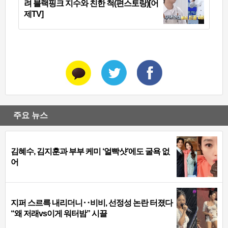
려 블랙핑크 지수와 친한 척(편스토랑)[어
제TV]
주요 뉴스
김혜수, 김지훈과 부부 케미 ‘얼빡샷’에도 굴욕 없
어
지퍼 스르륵 내리더니‥비비, 선정성 논란 터졌다
“왜 저래vs이게 워터밤” 시끌