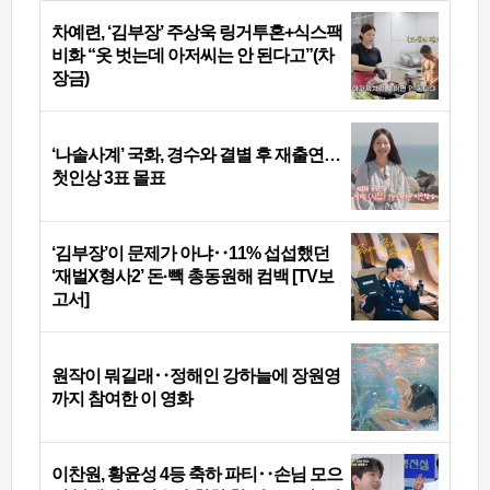
차예련, ‘김부장’ 주상욱 링거투혼+식스팩
비화 “옷 벗는데 아저씨는 안 된다고”(차
장금)
‘나솔사계’ 국화, 경수와 결별 후 재출연…
첫인상 3표 몰표
‘김부장’이 문제가 아냐‥11% 섭섭했던
‘재벌X형사2’ 돈·빽 총동원해 컴백 [TV보
고서]
원작이 뭐길래‥정해인 강하늘에 장원영
까지 참여한 이 영화
이찬원, 황윤성 4등 축하 파티‥손님 모으