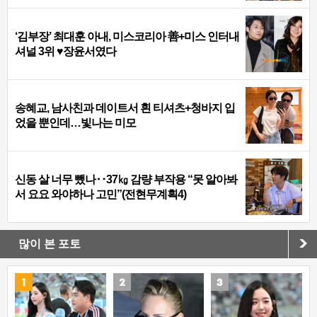
‘김부장’ 최대훈 아내, 미스코리아 善+미스 인터내
셔널 3위 ♥장윤서였다
송혜교, 남사친과 데이트서 흰 티셔츠+청바지 입
었을 뿐인데…빛나는 미모
신동 살 너무 뺐나‥37㎏ 감량 부작용 “못 알아봐
서 요요 와야하나 고민”(전현무계획4)
많이 본 포토