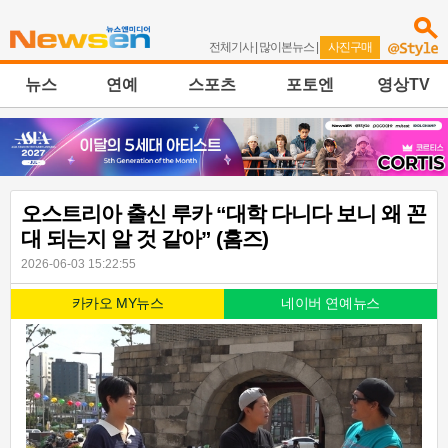
전체기사
|
많이본뉴스
|
사진구매
뉴스
연예
스포츠
포토엔
영상TV
오스트리아 출신 루카 “대학 다니다 보니 왜 꼰
대 되는지 알 것 같아” (홈즈)
2026-06-03 15:22:55
카카오 MY뉴스
네이버 연예뉴스