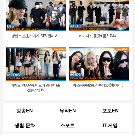
방탄소년단, 시대가 ‘BTS’ 원해🎵 ..
에이티즈, 둠칫❣️ 둠칫❣&#..
미야오(MEOVV), 미모가 넘사벽 (출
에스파(aespa), 죄송해요🥺🎤마이..
국)[뉴스엔TV]
방송EN
뮤직EN
포토EN
생활.문화
스포츠
IT.게임