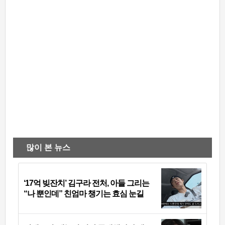
많이 본 뉴스
‘17억 빚잔치’ 김구라 전처, 아들 그리는
“나 뿐인데” 친엄마 챙기는 효심 눈길