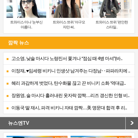
트와이스 미나 ‘눈부신
트와이스 쯔위 ‘야구모
트와이스 쯔위 ‘편안한
아름다..
자만 써..
스타일..
깜짝 뉴스
고소영, 낮술 마시다 노량진서 쫓겨나 “점심 때 4병 마셔”(바..
이정재, ♥임세령 비키니 인생샷 남겨주는 다정남‥파파라치에 ..
혜리 과감하게 벗었다, 탄수화물 끊고 끈 비니키 소화 ‘역대급..
장원영, 술 마시다 흘러내린 옷자락 깜짝…리즈 갱신한 인형 비..
이동국 딸 재시, 파격 비키니 자태 깜짝…美 명문대 합격 후 리..
뉴스엔TV