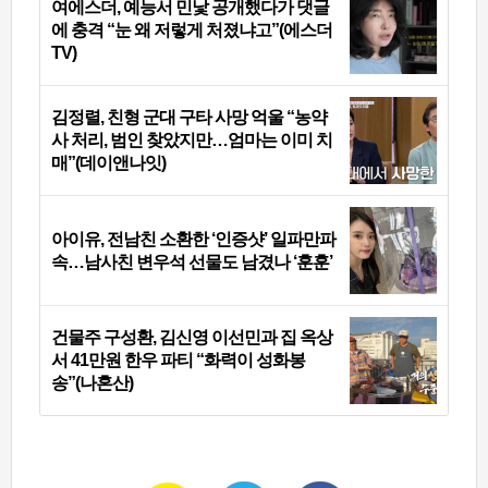
여에스더, 예능서 민낯 공개했다가 댓글
에 충격 “눈 왜 저렇게 처졌냐고”(에스더
TV)
김정렬, 친형 군대 구타 사망 억울 “농약
사 처리, 범인 찾았지만…엄마는 이미 치
매”(데이앤나잇)
아이유, 전남친 소환한 ‘인증샷’ 일파만파
속…남사친 변우석 선물도 남겼나 ‘훈훈’
건물주 구성환, 김신영 이선민과 집 옥상
서 41만원 한우 파티 “화력이 성화봉
송”(나혼산)