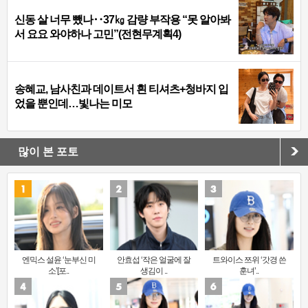
신동 살 너무 뺐나‥37㎏ 감량 부작용 “못 알아봐
서 요요 와야하나 고민”(전현무계획4)
송혜교, 남사친과 데이트서 흰 티셔츠+청바지 입
었을 뿐인데…빛나는 미모
많이 본 포토
엔믹스 설윤 ‘눈부신 미
안효섭 ‘작은 얼굴에 잘
트와이스 쯔위 ‘갓경 쓴
소’[포..
생김이 ..
훈녀’..