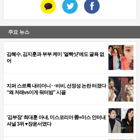
주요 뉴스
김혜수, 김지훈과 부부 케미 ‘얼빡샷’에도 굴욕 없
어
지퍼 스르륵 내리더니‥비비, 선정성 논란 터졌다
“왜 저래vs이게 워터밤” 시끌
‘김부장’ 최대훈 아내, 미스코리아 善+미스 인터내
셔널 3위 ♥장윤서였다