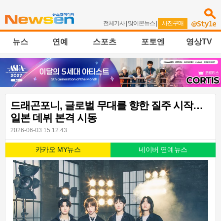
전체기사
|
많이본뉴스
|
사진구매
뉴스
연예
스포츠
포토엔
영상TV
드래곤포니, 글로벌 무대를 향한 질주 시작…
일본 데뷔 본격 시동
2026-06-03 15:12:43
카카오 MY뉴스
네이버 연예뉴스