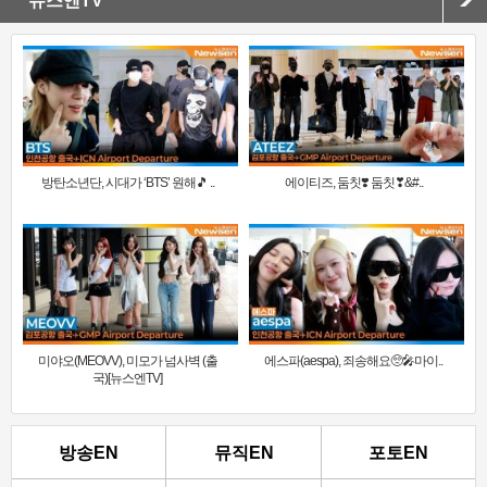
뉴스엔TV
방탄소년단, 시대가 ‘BTS’ 원해🎵 ..
에이티즈, 둠칫❣️ 둠칫❣&#..
미야오(MEOVV), 미모가 넘사벽 (출
에스파(aespa), 죄송해요🥺🎤마이..
국)[뉴스엔TV]
방송EN
뮤직EN
포토EN