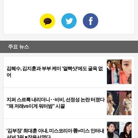
주요 뉴스
김혜수, 김지훈과 부부 케미 ‘얼빡샷’에도 굴욕 없
어
지퍼 스르륵 내리더니‥비비, 선정성 논란 터졌다
“왜 저래vs이게 워터밤” 시끌
‘김부장’ 최대훈 아내, 미스코리아 善+미스 인터내
셔널 3위 ♥장윤서였다