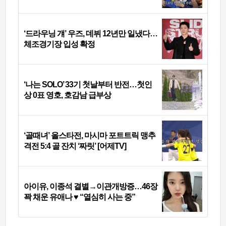
‘드라우닝 걔’ 우즈, 데뷔 12년만 일냈다…
체조경기장 입성 확정
‘나는 SOLO’ 33기 첫날부터 반전…첫인
상 0표 영호, 호감남 급부상
‘골때녀’ 올스타전, 마시마 포트트릭 맹추
격전 5:4 골 잔치 ‘짜릿’ [어제TV]
아이유, 이종석 결별→이관개방증…46장
꽉 채운 유애나 ♥ “열심히 사는 중”