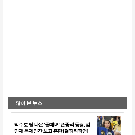
많이 본 뉴스
박주호 딸 나은 ‘골때녀’ 관중석 등장, 김
민재 복제인간 보고 혼란 [결정적장면]