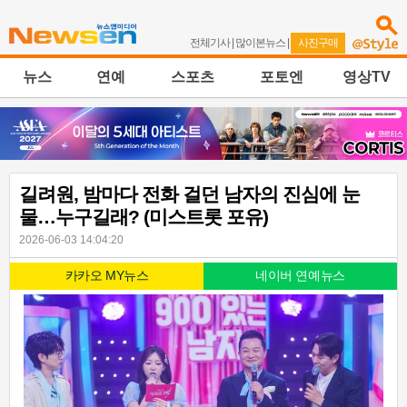
전체기사
|
많이본뉴스
|
사진구매
뉴스
연예
스포츠
포토엔
영상TV
길려원, 밤마다 전화 걸던 남자의 진심에 눈
물…누구길래? (미스트롯 포유)
2026-06-03 14:04:20
카카오 MY뉴스
네이버 연예뉴스