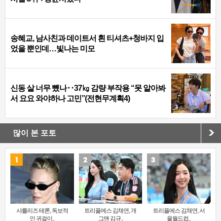
송혜교, 남사친과 데이트서 흰 티셔츠+청바지 입
었을 뿐인데…빛나는 미모
신동 살 너무 뺐나‥37㎏ 감량 부작용 “못 알아봐
서 요요 와야하나 고민”(전현무계획4)
많이 본 포토
샤를리즈 테론, 독보적
트리플에스 김채연, 개
트리플에스 김채연, 서
인 귀걸이..
그맨 김규..
울월드컵..