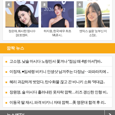
정은채, 화사한 명사수
하지원, 한국 배우 최초
엔믹스 설윤 ‘눈부신 미
[포토엔H..
MLB 시..
소’[포..
깜짝 뉴스
고소영, 낮술 마시다 노량진서 쫓겨나 “점심 때 4병 마셔”(바..
이정재, ♥임세령 비키니 인생샷 남겨주는 다정남‥파파라치에 ..
혜리 과감하게 벗었다, 탄수화물 끊고 끈 비니키 소화 ‘역대급..
장원영, 술 마시다 흘러내린 옷자락 깜짝…리즈 갱신한 인형 비..
이동국 딸 재시, 파격 비키니 자태 깜짝…美 명문대 합격 후 리..