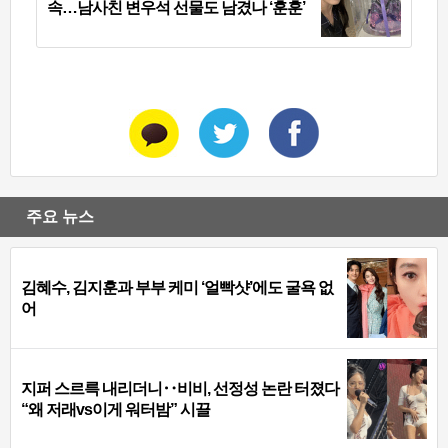
속…남사친 변우석 선물도 남겼나 ‘훈훈’
주요 뉴스
김혜수, 김지훈과 부부 케미 ‘얼빡샷’에도 굴욕 없
어
지퍼 스르륵 내리더니‥비비, 선정성 논란 터졌다
“왜 저래vs이게 워터밤” 시끌