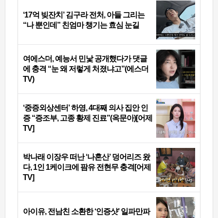
‘17억 빚잔치’ 김구라 전처, 아들 그리는
“나 뿐인데” 친엄마 챙기는 효심 눈길
여에스더, 예능서 민낯 공개했다가 댓글
에 충격 “눈 왜 저렇게 처졌냐고”(에스더
TV)
‘중증외상센터’ 하영, 4대째 의사 집안 인
증 “증조부, 고종 황제 진료”(옥문아)[어제
TV]
박나래 이장우 떠난 ‘나혼산’ 덩어리즈 왔
다, 1인 1케이크에 팜유 전현무 충격[어제
TV]
아이유, 전남친 소환한 ‘인증샷’ 일파만파