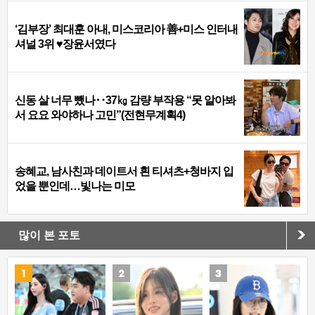
‘김부장’ 최대훈 아내, 미스코리아 善+미스 인터내
셔널 3위 ♥장윤서였다
신동 살 너무 뺐나‥37㎏ 감량 부작용 “못 알아봐
서 요요 와야하나 고민”(전현무계획4)
송혜교, 남사친과 데이트서 흰 티셔츠+청바지 입
었을 뿐인데…빛나는 미모
많이 본 포토