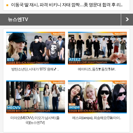
이동국 딸 재시, 파격 비키니 자태 깜짝…美 명문대 합격 후 리..
뉴스엔TV
방탄소년단, 시대가 ‘BTS’ 원해🎵 ..
에이티즈, 둠칫❣️ 둠칫❣&#..
미야오(MEOVV), 미모가 넘사벽 (출
에스파(aespa), 죄송해요🥺🎤마이..
국)[뉴스엔TV]