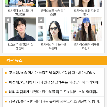
트리플에스 김채연, 개
엔믹스 설윤 ‘눈부신 미
트와이스 쯔위 ‘갓경 쓴
그맨 김규..
소’[포..
훈녀’..
안효섭 ‘작은 얼굴에 잘
트와이스 미나 ‘눈부신
트와이스 쯔위 ‘야구모
생김이 ..
아름다..
자만 써..
깜짝 뉴스
고소영, 낮술 마시다 노량진서 쫓겨나 “점심 때 4병 마셔”(바..
이정재, ♥임세령 비키니 인생샷 남겨주는 다정남‥파파라치에 ..
혜리 과감하게 벗었다, 탄수화물 끊고 끈 비니키 소화 ‘역대급..
장원영, 술 마시다 흘러내린 옷자락 깜짝…리즈 갱신한 인형 비..