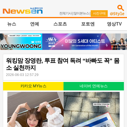
전체기사
|
많이본뉴스
|
사진구매
뉴스
연예
스포츠
포토엔
영상TV
워킹맘 장영란, 투표 참여 독려 “바빠도 꼭” 몸
소 실천까지
2026-06-03 12:57:29
카카오 MY뉴스
네이버 연예뉴스