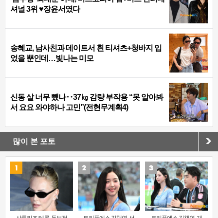
셔널 3위 ♥장윤서였다
송혜교, 남사친과 데이트서 흰 티셔츠+청바지 입
었을 뿐인데…빛나는 미모
신동 살 너무 뺐나‥37㎏ 감량 부작용 “못 알아봐
서 요요 와야하나 고민”(전현무계획4)
많이 본 포토