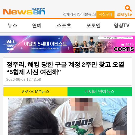
전체기사
|
많이본뉴스
|
사진구매
뉴스
연예
스포츠
포토엔
영상TV
정주리, 해킹 당한 구글 계정 2주만 찾고 오열
“5형제 사진 여전해”
2026-06-03 12:43:58
카카오 MY뉴스
네이버 연예뉴스