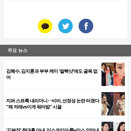
주요 뉴스
김혜수, 김지훈과 부부 케미 ‘얼빡샷’에도 굴욕 없
어
지퍼 스르륵 내리더니‥비비, 선정성 논란 터졌다
“왜 저래vs이게 워터밤” 시끌
‘김부장’ 최대훈 아내, 미스코리아 善+미스 인터내