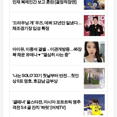
민재 복제인간 보고 혼란 [결정적장면]
‘드라우닝 걔’ 우즈, 데뷔 12년만 일냈다…
체조경기장 입성 확정
아이유, 이종석 결별→이관개방증…46장
꽉 채운 유애나 ♥ “열심히 사는 중”
‘나는 SOLO’ 33기 첫날부터 반전…첫인
상 0표 영호, 호감남 급부상
‘골때녀’ 올스타전, 마시마 포트트릭 맹추
격전 5:4 골 잔치 ‘짜릿’ [어제TV]