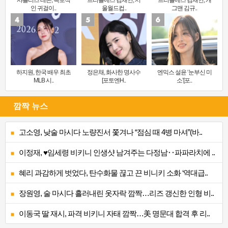
샤를리즈 테론, 독보적
트리플에스 김채연, 서
트리플에스 김채연, 개
인 귀걸이..
울월드컵..
그맨 김규..
하지원, 한국 배우 최초
정은채, 화사한 명사수
엔믹스 설윤 ‘눈부신 미
MLB 시..
[포토엔H..
소’[포..
깜짝 뉴스
고소영, 낮술 마시다 노량진서 쫓겨나 “점심 때 4병 마셔”(바..
이정재, ♥임세령 비키니 인생샷 남겨주는 다정남‥파파라치에 ..
혜리 과감하게 벗었다, 탄수화물 끊고 끈 비니키 소화 ‘역대급..
장원영, 술 마시다 흘러내린 옷자락 깜짝…리즈 갱신한 인형 비..
이동국 딸 재시, 파격 비키니 자태 깜짝…美 명문대 합격 후 리..