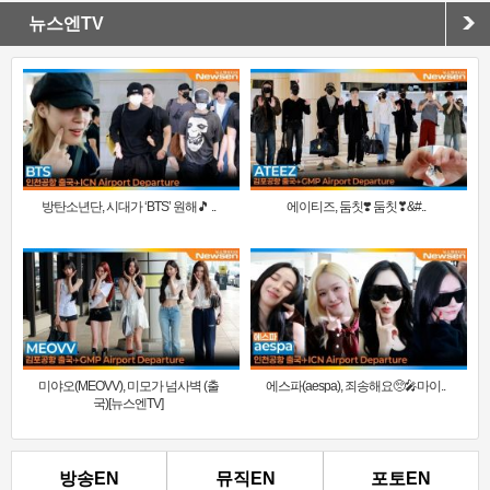
뉴스엔TV
방탄소년단, 시대가 ‘BTS’ 원해🎵 ..
에이티즈, 둠칫❣️ 둠칫❣&#..
미야오(MEOVV), 미모가 넘사벽 (출
에스파(aespa), 죄송해요🥺🎤마이..
국)[뉴스엔TV]
방송EN
뮤직EN
포토EN