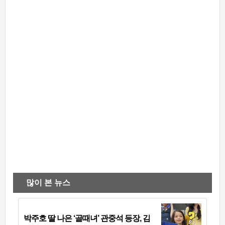
많이 본 뉴스
박주호 딸 나은 ‘골때녀’ 관중석 등장, 김