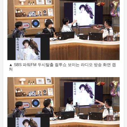
▲ SBS 파워FM 두시탈출 컬투쇼 보이는 라디오 방송 화면 캡
처