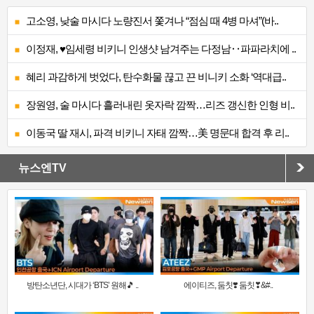
고소영, 낮술 마시다 노량진서 쫓겨나 “점심 때 4병 마셔”(바..
이정재, ♥임세령 비키니 인생샷 남겨주는 다정남‥파파라치에 ..
혜리 과감하게 벗었다, 탄수화물 끊고 끈 비니키 소화 ‘역대급..
장원영, 술 마시다 흘러내린 옷자락 깜짝…리즈 갱신한 인형 비..
이동국 딸 재시, 파격 비키니 자태 깜짝…美 명문대 합격 후 리..
뉴스엔TV
방탄소년단, 시대가 ‘BTS’ 원해🎵 ..
에이티즈, 둠칫❣️ 둠칫❣&#..