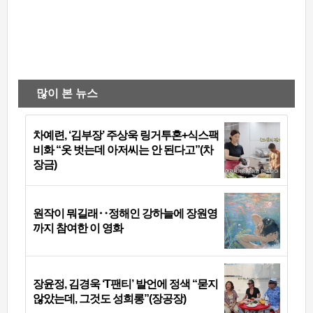
많이 본 뉴스
차예련, ‘김부장’ 주상욱 링거투혼+식스팩
비화 “옷 벗는데 아저씨는 안 된다고”(차
장금)
원작이 뭐길래‥정해인 강하늘에 장원영
까지 참여한 이 영화
장윤정, 김경욱 ‘T팬티’ 발언에 정색 “묻지
않았는데, 그것도 성희롱”(장공장)