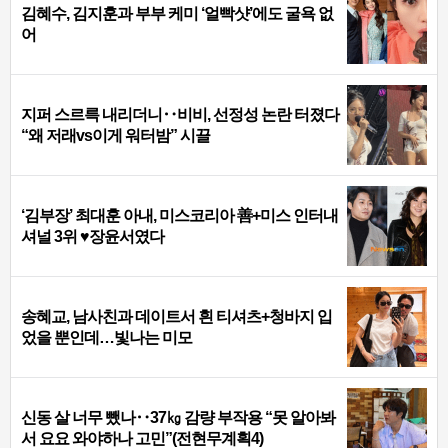
김혜수, 김지훈과 부부 케미 ‘얼빡샷’에도 굴욕 없
어
지퍼 스르륵 내리더니‥비비, 선정성 논란 터졌다
“왜 저래vs이게 워터밤” 시끌
‘김부장’ 최대훈 아내, 미스코리아 善+미스 인터내
셔널 3위 ♥장윤서였다
송혜교, 남사친과 데이트서 흰 티셔츠+청바지 입
었을 뿐인데…빛나는 미모
신동 살 너무 뺐나‥37㎏ 감량 부작용 “못 알아봐
서 요요 와야하나 고민”(전현무계획4)