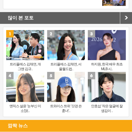
많이 본 포토
트리플에스 김채연, 개
트리플에스 김채연, 서
하지원, 한국 배우 최초
그맨 김규..
울월드컵..
MLB 시..
엔믹스 설윤 ‘눈부신 미
트와이스 쯔위 ‘갓경 쓴
안효섭 ‘작은 얼굴에 잘
소’[포..
훈녀’..
생김이 ..
깜짝 뉴스