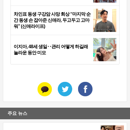
차인표 동생 구강암 사망 회상 “마지막 순
간 동생 손 잡아준 신애라, 두고두고 고마
워” (신애라이프)
이지아, 48세 생일‥관리 어떻게 하길래
놀라운 동안 미모
주요 뉴스