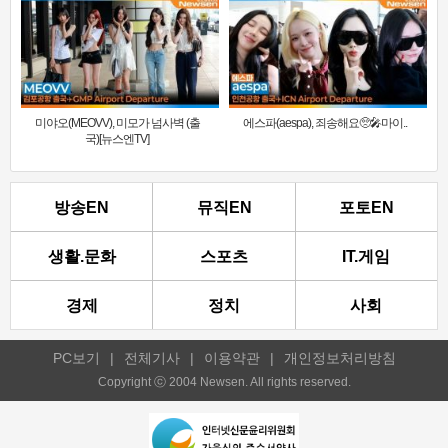
미야오(MEOVV), 미모가 넘사벽 (출
에스파(aespa), 죄송해요🥺🎤마이..
국)[뉴스엔TV]
방송EN
뮤직EN
포토EN
생활.문화
스포츠
IT.게임
경제
정치
사회
PC보기
|
전체기사
|
이용약관
|
개인정보처리방침
Copyright ⓒ 2004 Newsen. All rights reserved.