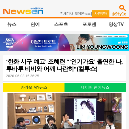
전체기사
|
많이본뉴스
|
사진구매
뉴스
연예
스포츠
포토엔
영상TV
‘한화 시구 예고’ 조혜련 “‘인기가요’ 출연한 나,
투바투 비비와 어깨 나란히”(컬투쇼)
2026-06-03 15:36:25
카카오 MY뉴스
네이버 연예뉴스