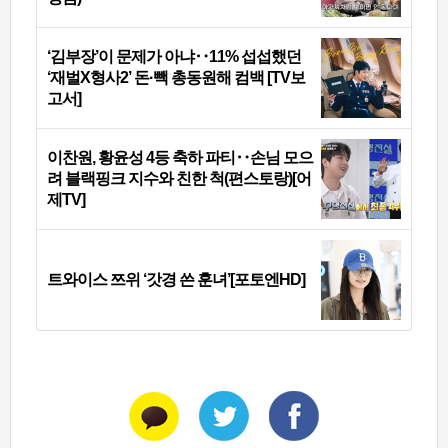
‘김부장’이 문제가 아냐‥11% 섭섭했던
‘재벌X형사2’ 돈·빽 총동원해 컴백 [TV보
고서]
이찬원, 황윤성 4등 축하 파티‥손님 모으
려 블랙핑크 지수와 친한 척(편스토랑)[어
제TV]
트와이스 쯔위 ‘갓경 쓴 훈녀’[포토엔HD]