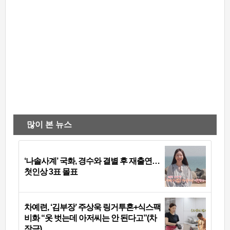
많이 본 뉴스
‘나솔사계’ 국화, 경수와 결별 후 재출연…
첫인상 3표 몰표
차예련, ‘김부장’ 주상욱 링거투혼+식스팩
비화 “옷 벗는데 아저씨는 안 된다고”(차
장금)