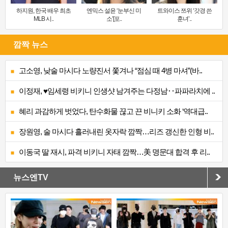
하지원, 한국 배우 최초
엔믹스 설윤 ‘눈부신 미
트와이스 쯔위 ‘갓경 쓴
MLB 시..
소’[포..
훈녀’..
깜짝 뉴스
고소영, 낮술 마시다 노량진서 쫓겨나 “점심 때 4병 마셔”(바..
이정재, ♥임세령 비키니 인생샷 남겨주는 다정남‥파파라치에 ..
혜리 과감하게 벗었다, 탄수화물 끊고 끈 비니키 소화 ‘역대급..
장원영, 술 마시다 흘러내린 옷자락 깜짝…리즈 갱신한 인형 비..
이동국 딸 재시, 파격 비키니 자태 깜짝…美 명문대 합격 후 리..
뉴스엔TV