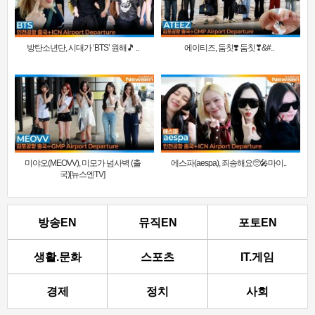
방탄소년단, 시대가 ‘BTS’ 원해🎵 ..
에이티즈, 둠칫❣️ 둠칫❣&#..
미야오(MEOVV), 미모가 넘사벽 (출
에스파(aespa), 죄송해요🥺🎤마이..
국)[뉴스엔TV]
방송EN
뮤직EN
포토EN
생활.문화
스포츠
IT.게임
경제
정치
사회