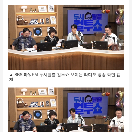
▲ SBS 파워FM 두시탈출 컬투쇼 보이는 라디오 방송 화면 캡
처