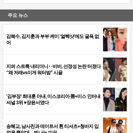
주요 뉴스
김혜수, 김지훈과 부부 케미 ‘얼빡샷’에도 굴욕 없
어
지퍼 스르륵 내리더니‥비비, 선정성 논란 터졌다
“왜 저래vs이게 워터밤” 시끌
‘김부장’ 최대훈 아내, 미스코리아 善+미스 인터내
셔널 3위 ♥장윤서였다
송혜교, 남사친과 데이트서 흰 티셔츠+청바지 입
었을 뿐인데…빛나는 미모