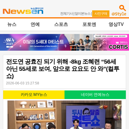
전체기사
|
많이본뉴스
|
사진구매
뉴스
연예
스포츠
포토엔
영상TV
전도연 공효진 되기 위해 -8kg 조혜련 “56세
아닌 55세로 보여, 앞으로 요요도 안 와”(컬투
쇼)
2026-06-03 15:27:58
카카오 MY뉴스
네이버 연예뉴스