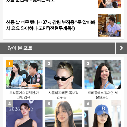
신동 살 너무 뺐나‥37㎏ 감량 부작용 “못 알아봐
서 요요 와야하나 고민”(전현무계획4)
많이 본 포토
트리플에스 김채연, 개
샤를리즈 테론, 독보적
트리플에스 김채연, 서
그맨 김규..
인 귀걸이..
울월드컵..