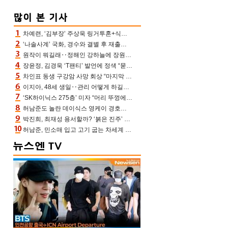
차예련, ‘김부장’ 주상욱 링거투혼+식스팩 비화 “옷 벗는데 아저씨는 안 된다고”(차장금)
‘나솔사계’ 국화, 경수와 결별 후 재출연…첫인상 3표 몰표
원작이 뭐길래‥정해인 강하늘에 장원영까지 참여한 이 영화
장윤정, 김경욱 ‘T팬티’ 발언에 정색 “묻지 않았는데, 그것도 성희롱”(장공장)
차인표 동생 구강암 사망 회상 “마지막 순간 동생 손 잡아준 신애라, 두고두고 고마워” (신애라이프)
이지아, 48세 생일‥관리 어떻게 하길래 놀라운 동안 미모
‘SK하이닉스 275층’ 미자 “머리 뚜껑에서 사, 주식만 안 해도 돈 버는 것”
허남준도 놀란 데이식스 영케이 경호원병 과거 “그냥 돌았던 놈”
박진희, 최재성 용서할까? ‘붉은 진주’ 오늘(7일) 결말 나온다
허남준, 민소매 입고 고기 굽는 차세계 실존…영케이도 감탄한 팔근육(공케이)