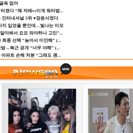
 굴욕 없어
졌다 “왜 저래vs이게 워터밤...
스 인터내셔널 3위 ♥장윤서였다
바지 입었을 뿐인데…빛나는 미모
 알아봐서 요요 와야하나 고민”...
종 선택 “늦어서 미안해” (...
→복근 공개 “너무 야해” (...
 아파트 손해 처분 “그래도 괜...