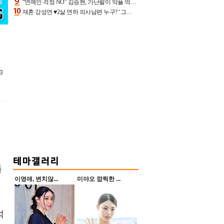
“연예인 걱정 NO” 김승현, 가난팔이 악플 억울할만‥아내+딸과 日 여행
재혼 강성연 ♥2살 연하 의사남편 누구? ‘그알’ 자문의에 훈남 비주얼 초엘리트 스펙 [종합]
3
똘
이영애, 변치않...
미야오 깜찍한 ...
석