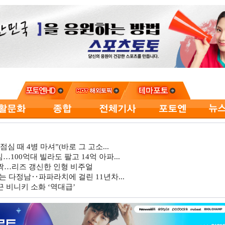
심 때 4병 마셔”(바로 그 고소...
…100억대 빌라도 팔고 14억 아파...
깜짝…리즈 갱신한 인형 비주얼
는 다정남‥파파라치에 걸린 11년차...
 비니키 소화 ‘역대급’