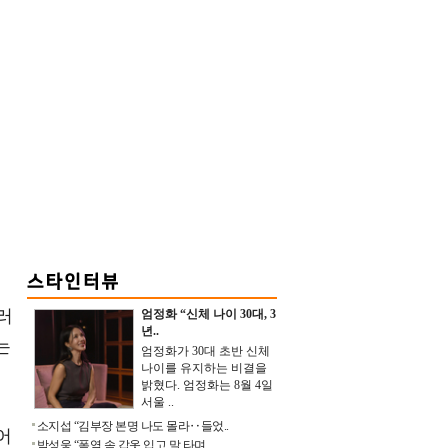
러
엄정화 “신체 나이 30대, 3
년..
는
엄정화가 30대 초반 신체
나이를 유지하는 비결을
밝혔다. 엄정화는 8월 4일
서울 ..
소지섭 “김부장 본명 나도 몰라‥들었..
어
박성웅 “폭염 속 갑옷 입고 말 타며 ..