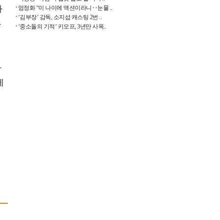
가
엄정화 “이 나이에 액션이라니‥눈물 ..
‘김부장’ 감독, 소지섭 캐스팅 2번 ..
는
‘중소돌의 기적’ 키오프, 3년만 사옥..
하
에