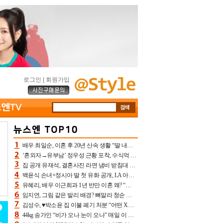
로그인
|
회원가입
배우 최일순, 이혼 후 20년 산속 생활 “딸 내가 버렸다고 원망‥맘 아파”(특종)[어제TV]
‘혼외자→유부남’ 정우성 근황 포착, 수식억 해킹 피해 후배 만났다 “존경하는”
집 공개 유재석, 결혼사진 라면 냄비 받침대 되고 분노‥가족사진도 피해(놀뭐)[어제TV]
백윤식 손녀+정시아 딸 첫 유화 공개, LA 아트쇼→서울국제조각페스타 작가다운 수준급 실력
유혜리, 배우 이근희과 1년 반만 이혼 왜? “식칼 꽂고 의자 던져” 충격 폭로(특종)[어제TV]
임지연, 그림 같은 발리 배경? 뼈말라 청순 비키니 핏에 상대 안 되네
김성수, ♥박소윤 집 이불 폐기 처분 “어떤 X이랑 썼을지 몰라” 질투(신랑수업2)[어제TV]
44kg 송가인 “비가 오나 눈이 오나” 매일 이 운동, 허벅지 근육량 상승+체지방 감소