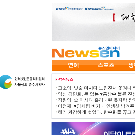
고소영, 낮술 마시다 노량진서 쫓겨나 “점
임신 김민희, 돈 없는 ♥홍상수 불륜 진심
장원영, 술 마시다 흘러내린 옷자락 
이정재, ♥임세령 비키니 인생샷 남겨주
혜리 과감하게 벗었다, 탄수화물 끊고 끈