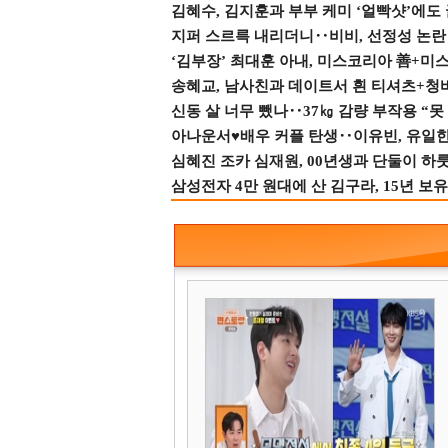
김혜수, 김지훈과 부부 케미 ‘얼빡샷’에도
지퍼 스르륵 내리더니‥비비, 선정성 논란 터
‘김부장’ 최대훈 아내, 미스코리아 善+미
송혜교, 남사친과 데이트서 흰 티셔츠+청
신동 살 너무 뺐나‥37㎏ 감량 부작용 “못
아나운서♥배우 커플 탄생‥이유빈, 유일한 최
심혜진 조카 심재원, 00년생과 단둘이 하룻밤
삼성전자 4만 원대에 산 김구라, 15년 보유