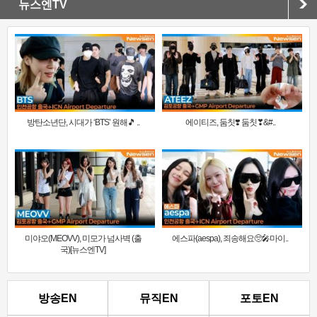
뉴스엔TV
방탄소년단, 시대가 ‘BTS’ 원해🎵 ..
에이티즈, 둠칫❣️ 둠칫❣&#..
미야오(MEOVV), 미모가 넘사벽 (출
에스파(aespa), 죄송해요🥺🎤마이..
국)[뉴스엔TV]
방송EN
뮤직EN
포토EN