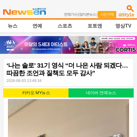
전체기사
|
많이본뉴스
|
사진구매
뉴스
연예
스포츠
포토엔
영상TV
‘나는 솔로’ 31기 영식 “더 나은 사람 되겠다…
따끔한 조언과 질책도 모두 감사”
2026-06-03 13:49:34
카카오 MY뉴스
네이버 연예뉴스