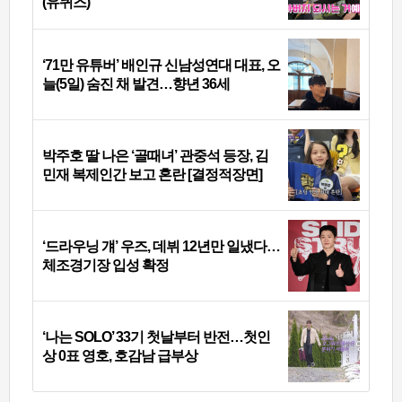
(유퀴즈)
‘71만 유튜버’ 배인규 신남성연대 대표, 오
늘(5일) 숨진 채 발견…향년 36세
박주호 딸 나은 ‘골때녀’ 관중석 등장, 김
민재 복제인간 보고 혼란 [결정적장면]
‘드라우닝 걔’ 우즈, 데뷔 12년만 일냈다…
체조경기장 입성 확정
‘나는 SOLO’ 33기 첫날부터 반전…첫인
상 0표 영호, 호감남 급부상