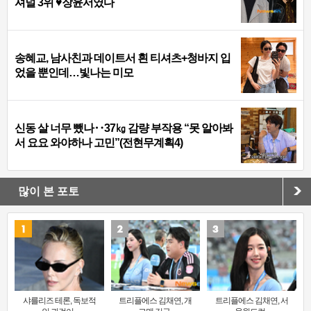
셔널 3위 ♥장윤서였다
송혜교, 남사친과 데이트서 흰 티셔츠+청바지 입
었을 뿐인데…빛나는 미모
신동 살 너무 뺐나‥37㎏ 감량 부작용 “못 알아봐
서 요요 와야하나 고민”(전현무계획4)
많이 본 포토
샤를리즈 테론, 독보적
트리플에스 김채연, 개
트리플에스 김채연, 서