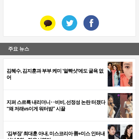
주요 뉴스
김혜수, 김지훈과 부부 케미 ‘얼빡샷’에도 굴욕 없
어
지퍼 스르륵 내리더니‥비비, 선정성 논란 터졌다
“왜 저래vs이게 워터밤” 시끌
‘김부장’ 최대훈 아내, 미스코리아 善+미스 인터내