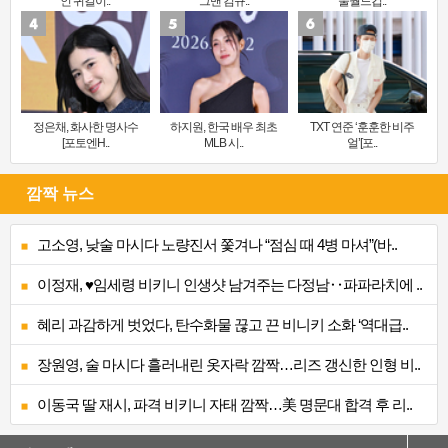
인 귀걸이..
그맨 김규..
울월드컵..
정은채, 화사한 명사수
하지원, 한국 배우 최초
TXT 연준 ‘훈훈한 비주
[포토엔H..
MLB 시..
얼’[포..
깜짝 뉴스
고소영, 낮술 마시다 노량진서 쫓겨나 “점심 때 4병 마셔”(바..
이정재, ♥임세령 비키니 인생샷 남겨주는 다정남‥파파라치에 ..
혜리 과감하게 벗었다, 탄수화물 끊고 끈 비니키 소화 ‘역대급..
장원영, 술 마시다 흘러내린 옷자락 깜짝…리즈 갱신한 인형 비..
이동국 딸 재시, 파격 비키니 자태 깜짝…美 명문대 합격 후 리..