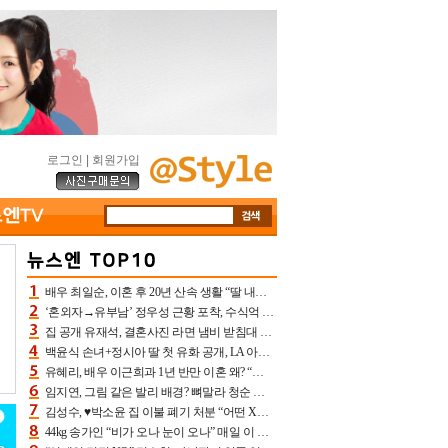
로그인
|
회원가입
배우 최일순, 이혼 후 20년 산속 생활 “딸 내가 버렸다고 원망‥맘 아파”(특종)[어제TV]
‘혼외자→유부남’ 정우성 근황 포착, 수식억 해킹 피해 후배 만났다 “존경하는”
집 공개 유재석, 결혼사진 라면 냄비 받침대 되고 분노‥가족사진도 피해(놀뭐)[어제TV]
백윤식 손녀+정시아 딸 첫 유화 공개, LA 아트쇼→서울국제조각페스타 작가다운 수준급 실력
유혜리, 배우 이근희과 1년 반만 이혼 왜? “식칼 꽂고 의자 던져” 충격 폭로(특종)[어제TV]
임지연, 그림 같은 발리 배경? 뼈말라 청순 비키니 핏에 상대 안 되네
김성수, ♥박소윤 집 이불 폐기 처분 “어떤 X이랑 썼을지 몰라” 질투(신랑수업2)[어제TV]
44kg 송가인 “비가 오나 눈이 오나” 매일 이 운동, 허벅지 근육량 상승+체지방 감소