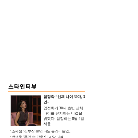
엄정화 “신체 나이 30대, 3
년..
엄정화가 30대 초반 신체
나이를 유지하는 비결을
밝혔다. 엄정화는 8월 4일
서울 ..
소지섭 “김부장 본명 나도 몰라‥들었..
박성웅 “폭염 속 갑옷 입고 말 타며 ..