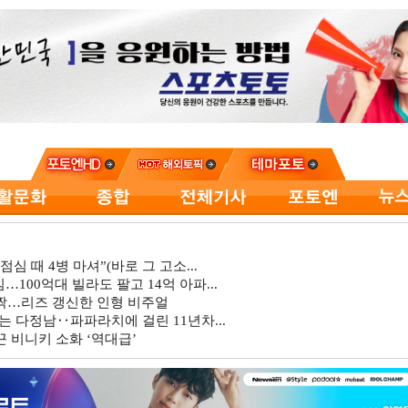
심 때 4병 마셔”(바로 그 고소...
…100억대 빌라도 팔고 14억 아파...
깜짝…리즈 갱신한 인형 비주얼
는 다정남‥파파라치에 걸린 11년차...
 비니키 소화 ‘역대급’