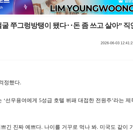
“얼굴 쭈그렁방탱이 됐다‥돈 좀 쓰고 살아” 직
2026-06-03 12:41:2
걱정했다.
에는 ‘선우용여에게 5성급 호텔 뷔패 대접한 전원주’라는 제
쁘긴 진짜 예쁘다. 나이를 거꾸로 먹나 봐. 미국도 같이 