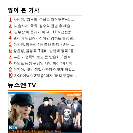
차예련, ‘김부장’ 주상욱 링거투혼+식스팩 비화 “옷 벗는데 아저씨는 안 된다고”(차장금)
‘나솔사계’ 국화, 경수와 결별 후 재출연…첫인상 3표 몰표
‘김부장’이 문제가 아냐‥11% 섭섭했던 ‘재벌X형사2’ 돈·빽 총동원해 컴백 [TV보고서]
원작이 뭐길래‥정해인 강하늘에 장원영까지 참여한 이 영화
이찬원, 황윤성 4등 축하 파티‥손님 모으려 블랙핑크 지수와 친한 척(편스토랑)[어제TV]
장윤정, 김경욱 ‘T팬티’ 발언에 정색 “묻지 않았는데, 그것도 성희롱”(장공장)
부친 가정폭력 보고 큰 방은희, 2번 이혼 후 잠수→母 고독사에 자책(특종세상)[어제TV]
차인표 동생 구강암 사망 회상 “마지막 순간 동생 손 잡아준 신애라, 두고두고 고마워” (신애라이프)
이지아, 48세 생일‥관리 어떻게 하길래 놀라운 동안 미모
‘SK하이닉스 275층’ 미자 “머리 뚜껑에서 사, 주식만 안 해도 돈 버는 것”