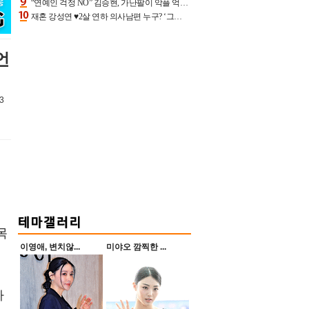
“연예인 걱정 NO” 김승현, 가난팔이 악플 억울할만‥아내+딸과 日 여행
재혼 강성연 ♥2살 연하 의사남편 누구? ‘그알’ 자문의에 훈남 비주얼 초엘리트 스펙 [종합]
언
3
목
이영애, 변치않...
미야오 깜찍한 ...
가