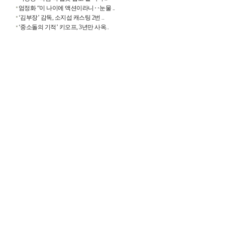
엄정화 “이 나이에 액션이라니‥눈물 ..
‘김부장’ 감독, 소지섭 캐스팅 2번 ..
‘중소돌의 기적’ 키오프, 3년만 사옥..