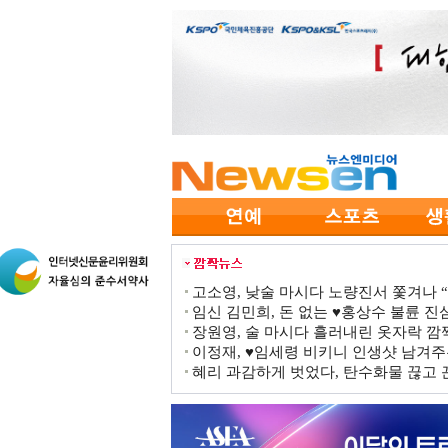
고소영, 낮술 마시다 노량진서 쫓겨나 “점
임신 김민희, 돈 없는 ♥홍상수 불륜 진심
장원영, 술 마시다 흘러내린 옷자락 
이정재, ♥임세령 비키니 인생샷 남겨주
혜리 과감하게 벗었다, 탄수화물 끊고 끈