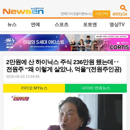
전체기사
|
많이본뉴스
|
사진구매
뉴스
연예
스포츠
포토엔
영상TV
2만원에 산 하이닉스 주식 236만원 됐는데‥
전원주 “왜 이렇게 살았나, 억울”(전원주인공)
2026-06-03 13:49:48
카카오 MY뉴스
네이버 연예뉴스