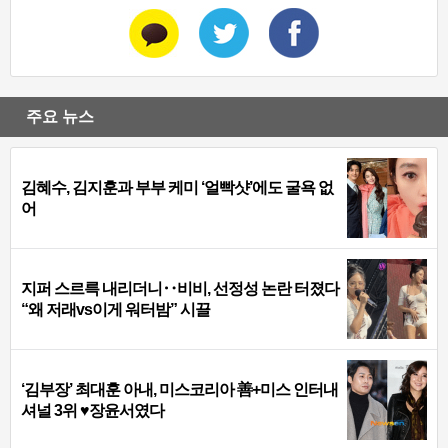
주요 뉴스
김혜수, 김지훈과 부부 케미 ‘얼빡샷’에도 굴욕 없
어
지퍼 스르륵 내리더니‥비비, 선정성 논란 터졌다
“왜 저래vs이게 워터밤” 시끌
‘김부장’ 최대훈 아내, 미스코리아 善+미스 인터내
셔널 3위 ♥장윤서였다