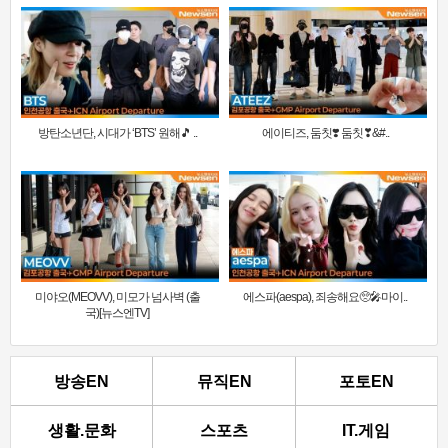
방탄소년단, 시대가 ‘BTS’ 원해🎵 ..
에이티즈, 둠칫❣️ 둠칫❣&#..
미야오(MEOVV), 미모가 넘사벽 (출
에스파(aespa), 죄송해요🥺🎤마이..
국)[뉴스엔TV]
방송EN
뮤직EN
포토EN
생활.문화
스포츠
IT.게임