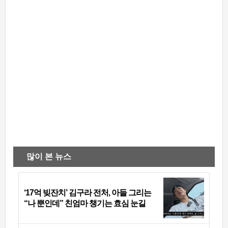
많이 본 뉴스
‘17억 빚잔치’ 김구라 전처, 아들 그리는
“나 뿐인데” 친엄마 챙기는 효심 눈길