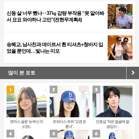
신동 살 너무 뺐나‥37㎏ 감량 부작용 “못 알아봐
서 요요 와야하나 고민”(전현무계획4)
송혜교, 남사친과 데이트서 흰 티셔츠+청바지 입
었을 뿐인데…빛나는 미모
많이 본 포토
엔믹스 설윤 ‘눈부신 미
트와이스 쯔위 ‘갓경 쓴
안효섭 ‘작은 얼굴에 잘
소’[포..
훈녀’..
생김이 ..