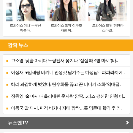
트와이스 미나 ‘눈부신
트와이스 쯔위 ‘야구모
트와이스 쯔위 ‘편안한
아름다..
자만 써..
스타일..
깜짝 뉴스
고소영, 낮술 마시다 노량진서 쫓겨나 “점심 때 4병 마셔”(바..
이정재, ♥임세령 비키니 인생샷 남겨주는 다정남‥파파라치에 ..
혜리 과감하게 벗었다, 탄수화물 끊고 끈 비니키 소화 ‘역대급..
장원영, 술 마시다 흘러내린 옷자락 깜짝…리즈 갱신한 인형 비..
이동국 딸 재시, 파격 비키니 자태 깜짝…美 명문대 합격 후 리..
뉴스엔TV