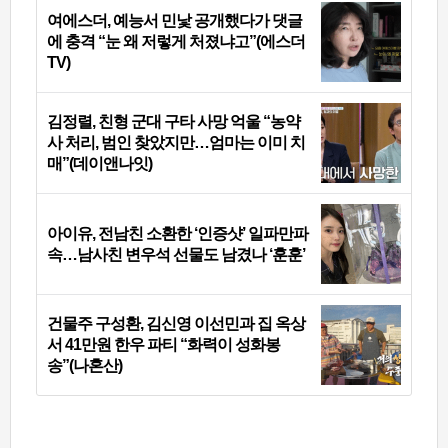
여에스더, 예능서 민낯 공개했다가 댓글
에 충격 “눈 왜 저렇게 처졌냐고”(에스더
TV)
김정렬, 친형 군대 구타 사망 억울 “농약
사 처리, 범인 찾았지만…엄마는 이미 치
매”(데이앤나잇)
아이유, 전남친 소환한 ‘인증샷’ 일파만파
속…남사친 변우석 선물도 남겼나 ‘훈훈’
건물주 구성환, 김신영 이선민과 집 옥상
서 41만원 한우 파티 “화력이 성화봉
송”(나혼산)