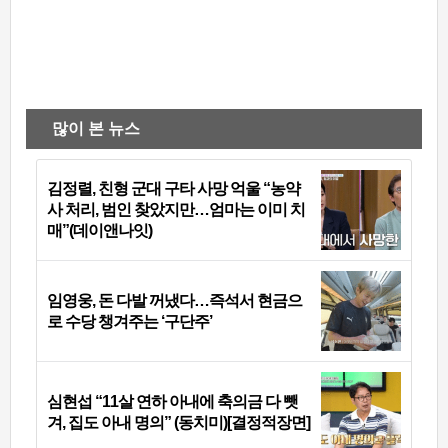
많이 본 뉴스
김정렬, 친형 군대 구타 사망 억울 “농약
사 처리, 범인 찾았지만…엄마는 이미 치
매”(데이앤나잇)
임영웅, 돈 다발 꺼냈다…즉석서 현금으
로 수당 챙겨주는 ‘구단주’
심현섭 “11살 연하 아내에 축의금 다 뺏
겨, 집도 아내 명의” (동치미)[결정적장면]