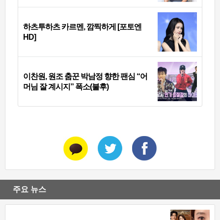
하츠투하츠 카르멘, 깜찍하게 [포토엔
HD]
이찬원, 원조 춤꾼 박남정 향한 팬심 “어
머님 잘 계시지” 폭소(불후)
주요 뉴스