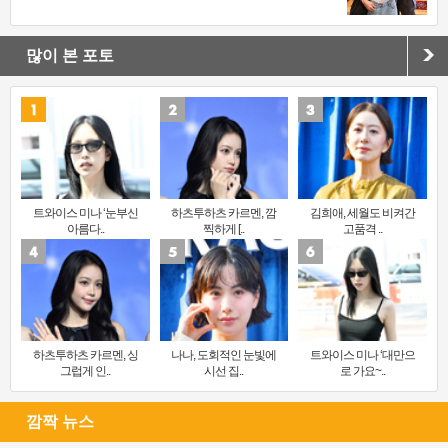
많이 본 포토
트와이스 미나 ‘눈부신
하츠투하츠 카르멘, 깜
김희애, 세월도 비켜간
아름다..
찍하게 [..
고품격 ..
하츠투하츠 카르멘, 싱
나나, 도회적인 눈빛에
트와이스 미나 ‘대만으
그럽게 인..
시선 집..
로 가요~..
깜짝 뉴스