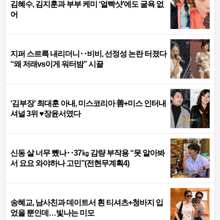
김혜수, 김지훈과 부부 케미 ‘얼빡샷’에도 굴욕 없
어
지퍼 스르륵 내리더니‥비비, 선정성 논란 터졌다
“왜 저래vs이게 워터밤” 시끌
‘김부장’ 최대훈 아내, 미스코리아 善+미스 인터내
셔널 3위 ♥장윤서였다
신동 살 너무 뺐나‥37㎏ 감량 부작용 “못 알아봐
서 요요 와야하나 고민”(전현무계획4)
송혜교, 남사친과 데이트서 흰 티셔츠+청바지 입
었을 뿐인데…빛나는 미모