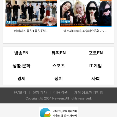
에이티즈, 둠칫❣️ 둠칫❣&#..
에스파(aespa), 죄송해요🥺🎤마이..
방송EN
뮤직EN
포토EN
생활.문화
스포츠
IT.게임
경제
정치
사회
PC보기
|
전체기사
|
이용약관
|
개인정보처리방침
Copyright ⓒ 2004 Newsen. All rights reserved.