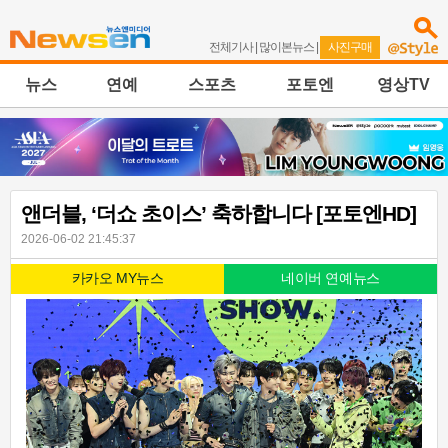
전체기사
|
많이본뉴스
|
사진구매
뉴스
연예
스포츠
포토엔
영상TV
앤더블, ‘더쇼 초이스’ 축하합니다 [포토엔HD]
2026-06-02 21:45:37
카카오 MY뉴스
네이버 연예뉴스