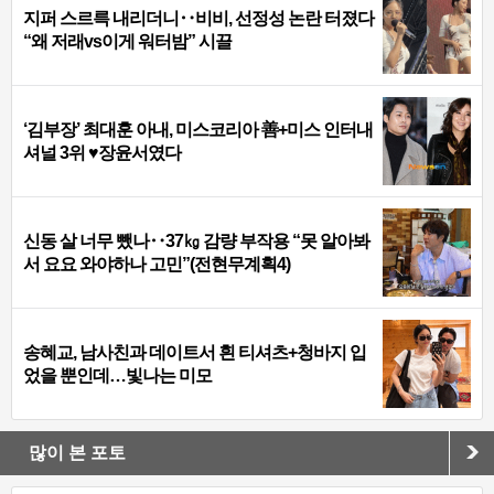
지퍼 스르륵 내리더니‥비비, 선정성 논란 터졌다
“왜 저래vs이게 워터밤” 시끌
‘김부장’ 최대훈 아내, 미스코리아 善+미스 인터내
셔널 3위 ♥장윤서였다
신동 살 너무 뺐나‥37㎏ 감량 부작용 “못 알아봐
서 요요 와야하나 고민”(전현무계획4)
송혜교, 남사친과 데이트서 흰 티셔츠+청바지 입
었을 뿐인데…빛나는 미모
많이 본 포토