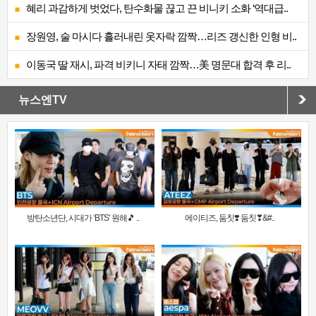
혜리 과감하게 벗었다, 탄수화물 끊고 끈 비니키 소화 ‘역대급..
장원영, 술 마시다 흘러내린 옷자락 깜짝…리즈 갱신한 인형 비..
이동국 딸 재시, 파격 비키니 자태 깜짝…美 명문대 합격 후 리..
뉴스엔TV
방탄소년단, 시대가 ‘BTS’ 원해🎵 ..
에이티즈, 둠칫❣️ 둠칫❣&#..