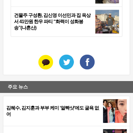
건물주 구성환, 김신영 이선민과 집 옥상
서 41만원 한우 파티 “화력이 성화봉
송”(나혼산)
주요 뉴스
김혜수, 김지훈과 부부 케미 ‘얼빡샷’에도 굴욕 없
어