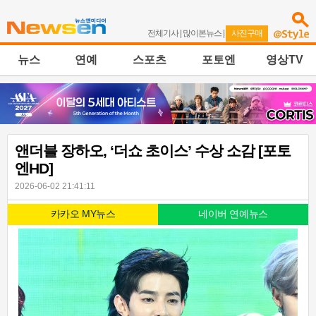
전체기사
|
많이본뉴스
|
사진구매
뉴스
연예
스포츠
포토엔
영상TV
앤더블 장하오, ‘더쇼 초이스’ 수상 소감 [포토
엔HD]
2026-06-02 21:41:11
카카오 MY뉴스
네이버 연예뉴스