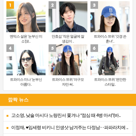
엔믹스 설윤 ‘눈부신 미
안효섭 ‘작은 얼굴에 잘
트와이스 쯔위 ‘갓경 쓴
소’[포..
생김이 ..
훈녀’..
트와이스 미나 ‘눈부신
트와이스 쯔위 ‘야구모
트와이스 쯔위 ‘편안한
아름다..
자만 써..
스타일..
깜짝 뉴스
고소영, 낮술 마시다 노량진서 쫓겨나 “점심 때 4병 마셔”(바..
이정재, ♥임세령 비키니 인생샷 남겨주는 다정남‥파파라치에 ..