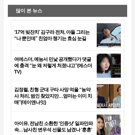
많이 본 뉴스
‘17억 빚잔치’ 김구라 전처, 아들 그리는
“나 뿐인데” 친엄마 챙기는 효심 눈길
여에스더, 예능서 민낯 공개했다가 댓글
에 충격 “눈 왜 저렇게 처졌냐고”(에스더
TV)
김정렬, 친형 군대 구타 사망 억울 “농약
사 처리, 범인 찾았지만…엄마는 이미 치
매”(데이앤나잇)
아이유, 전남친 소환한 ‘인증샷’ 일파만파
속…남사친 변우석 선물도 남겼나 ‘훈훈’