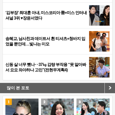
‘김부장’ 최대훈 아내, 미스코리아 善+미스 인터내
셔널 3위 ♥장윤서였다
송혜교, 남사친과 데이트서 흰 티셔츠+청바지 입
었을 뿐인데…빛나는 미모
신동 살 너무 뺐나‥37㎏ 감량 부작용 “못 알아봐
서 요요 와야하나 고민”(전현무계획4)
많이 본 포토