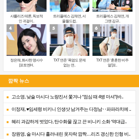
샤를리즈 테론, 독보적
트리플에스 김채연, 서
트리플에스 김채연, 개
인 귀걸이..
울월드컵..
그맨 김규..
정은채, 화사한 명사수
TXT 연준 ‘폭염도 문제
TXT 연준 ‘훈훈한 비주
[포토엔H..
없는 연..
얼’[포..
깜짝 뉴스
고소영, 낮술 마시다 노량진서 쫓겨나 “점심 때 4병 마셔”(바..
이정재, ♥임세령 비키니 인생샷 남겨주는 다정남‥파파라치에 ..
혜리 과감하게 벗었다, 탄수화물 끊고 끈 비니키 소화 ‘역대급..
장원영, 술 마시다 흘러내린 옷자락 깜짝…리즈 갱신한 인형 비..