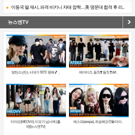
이동국 딸 재시, 파격 비키니 자태 깜짝…美 명문대 합격 후 리..
뉴스엔TV
방탄소년단, 시대가 ‘BTS’ 원해🎵 ..
에이티즈, 둠칫❣️ 둠칫❣&#..
미야오(MEOVV), 미모가 넘사벽 (출
에스파(aespa), 죄송해요🥺🎤마이..
국)[뉴스엔TV]