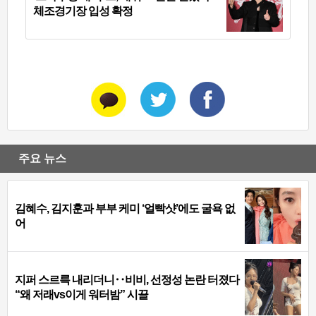
체조경기장 입성 확정
주요 뉴스
김혜수, 김지훈과 부부 케미 ‘얼빡샷’에도 굴욕 없
어
지퍼 스르륵 내리더니‥비비, 선정성 논란 터졌다
“왜 저래vs이게 워터밤” 시끌