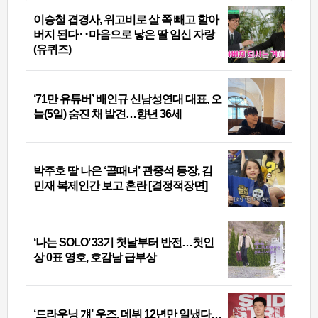
이승철 겹경사, 위고비로 살 쪽 빼고 할아
버지 된다‥마음으로 낳은 딸 임신 자랑
(유퀴즈)
‘71만 유튜버’ 배인규 신남성연대 대표, 오
늘(5일) 숨진 채 발견…향년 36세
박주호 딸 나은 ‘골때녀’ 관중석 등장, 김
민재 복제인간 보고 혼란 [결정적장면]
‘나는 SOLO’ 33기 첫날부터 반전…첫인
상 0표 영호, 호감남 급부상
‘드라우닝 걔’ 우즈, 데뷔 12년만 일냈다…