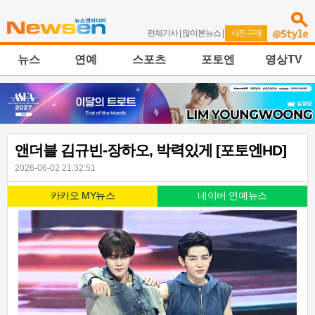
전체기사
|
많이본뉴스
|
사진구매
뉴스
연예
스포츠
포토엔
영상TV
앤더블 김규빈-장하오, 박력있게 [포토엔HD]
2026-06-02 21:32:51
카카오 MY뉴스
네이버 연예뉴스