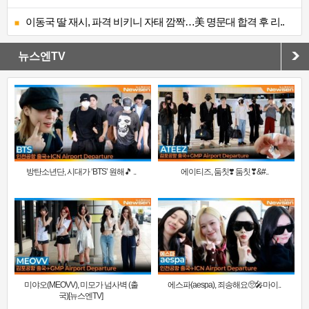
이동국 딸 재시, 파격 비키니 자태 깜짝…美 명문대 합격 후 리..
뉴스엔TV
방탄소년단, 시대가 ‘BTS’ 원해🎵 ..
에이티즈, 둠칫❣️ 둠칫❣&#..
미야오(MEOVV), 미모가 넘사벽 (출
에스파(aespa), 죄송해요🥺🎤마이..
국)[뉴스엔TV]