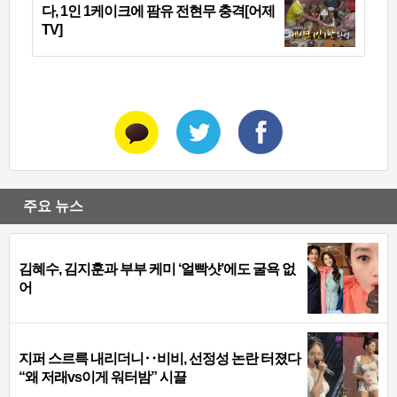
다, 1인 1케이크에 팜유 전현무 충격[어제
TV]
주요 뉴스
김혜수, 김지훈과 부부 케미 ‘얼빡샷’에도 굴욕 없
어
지퍼 스르륵 내리더니‥비비, 선정성 논란 터졌다
“왜 저래vs이게 워터밤” 시끌