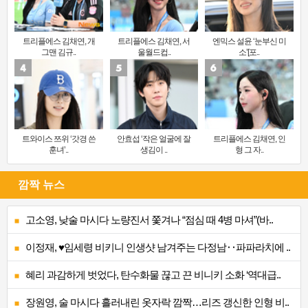
트리플에스 김채연, 개
트리플에스 김채연, 서
엔믹스 설윤 ‘눈부신 미
그맨 김규..
울월드컵..
소’[포..
트와이스 쯔위 ‘갓경 쓴
안효섭 ‘작은 얼굴에 잘
트리플에스 김채연, 인
훈녀’..
생김이 ..
형 그 자..
깜짝 뉴스
고소영, 낮술 마시다 노량진서 쫓겨나 “점심 때 4병 마셔”(바..
이정재, ♥임세령 비키니 인생샷 남겨주는 다정남‥파파라치에 ..
혜리 과감하게 벗었다, 탄수화물 끊고 끈 비니키 소화 ‘역대급..
장원영, 술 마시다 흘러내린 옷자락 깜짝…리즈 갱신한 인형 비..