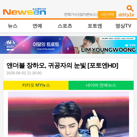
전체기사
|
많이본뉴스
|
사진구매
뉴스
연예
스포츠
포토엔
영상TV
앤더블 장하오, 귀공자의 눈빛 [포토엔HD]
2026-06-02 21:30:00
카카오 MY뉴스
네이버 연예뉴스