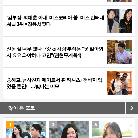
‘김부장’ 최대훈 아내, 미스코리아 善+미스 인터내
셔널 3위 ♥장윤서였다
신동 살 너무 뺐나‥37㎏ 감량 부작용 “못 알아봐
서 요요 와야하나 고민”(전현무계획4)
송혜교, 남사친과 데이트서 흰 티셔츠+청바지 입
었을 뿐인데…빛나는 미모
많이 본 포토