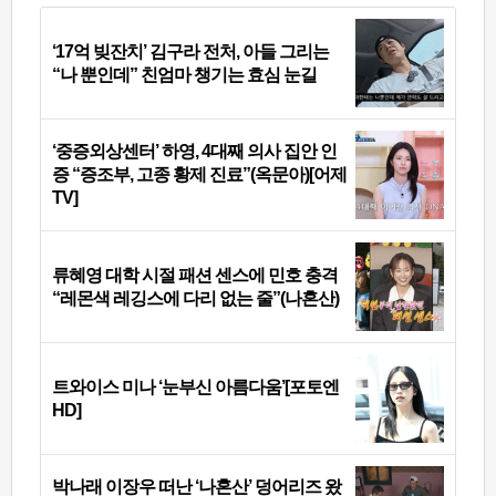
‘17억 빚잔치’ 김구라 전처, 아들 그리는
“나 뿐인데” 친엄마 챙기는 효심 눈길
‘중증외상센터’ 하영, 4대째 의사 집안 인
증 “증조부, 고종 황제 진료”(옥문아)[어제
TV]
류혜영 대학 시절 패션 센스에 민호 충격
“레몬색 레깅스에 다리 없는 줄”(나혼산)
트와이스 미나 ‘눈부신 아름다움’[포토엔
HD]
박나래 이장우 떠난 ‘나혼산’ 덩어리즈 왔