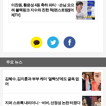
이찬원, 황윤성 4등 축하 파티‥손님 모으
려 블랙핑크 지수와 친한 척(편스토랑)[어
제TV]
주요 뉴스
김혜수, 김지훈과 부부 케미 ‘얼빡샷’에도 굴욕 없
어
지퍼 스르륵 내리더니‥비비, 선정성 논란 터졌다