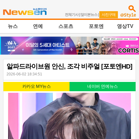
전체기사
|
많이본뉴스
|
사진구매
뉴스
연예
스포츠
포토엔
영상TV
알파드라이브원 안신, 조각 비주얼 [포토엔HD]
2026-06-02 18:34:51
카카오 MY뉴스
네이버 연예뉴스