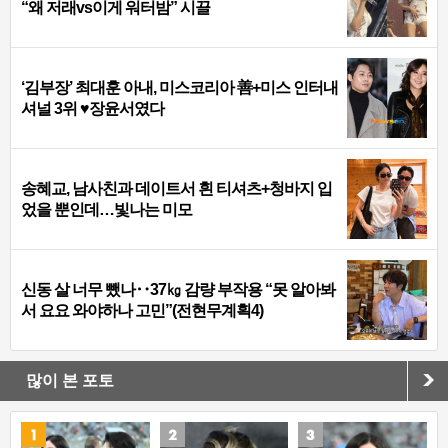
“왜 저래vs이게 워터밤” 시끌
‘김부장’ 최대훈 아내, 미스코리아 善+미스 인터내
셔널 3위 ♥장윤서였다
송혜교, 남사친과 데이트서 흰 티셔츠+청바지 입
었을 뿐인데…빛나는 미모
신동 살 너무 뺐나‥37㎏ 감량 부작용 “못 알아봐
서 요요 와야하나 고민”(전현무계획4)
많이 본 포토