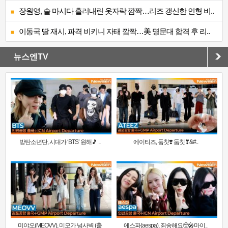
장원영, 술 마시다 흘러내린 옷자락 깜짝…리즈 갱신한 인형 비..
이동국 딸 재시, 파격 비키니 자태 깜짝…美 명문대 합격 후 리..
뉴스엔TV
방탄소년단, 시대가 ‘BTS’ 원해🎵 ..
에이티즈, 둠칫❣️ 둠칫❣&#..
미야오(MEOVV), 미모가 넘사벽 (출
에스파(aespa), 죄송해요🥺🎤마이..