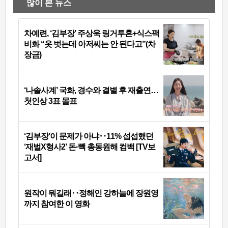
많이 본 뉴스
차예련, ‘김부장’ 주상욱 링거투혼+식스팩
비화 “옷 벗는데 아저씨는 안 된다고”(차
장금)
‘나솔사계’ 국화, 경수와 결별 후 재출연…
첫인상 3표 몰표
‘김부장’이 문제가 아냐‥11% 섭섭했던
‘재벌X형사2’ 돈·빽 총동원해 컴백 [TV보
고서]
원작이 뭐길래‥정해인 강하늘에 장원영
까지 참여한 이 영화