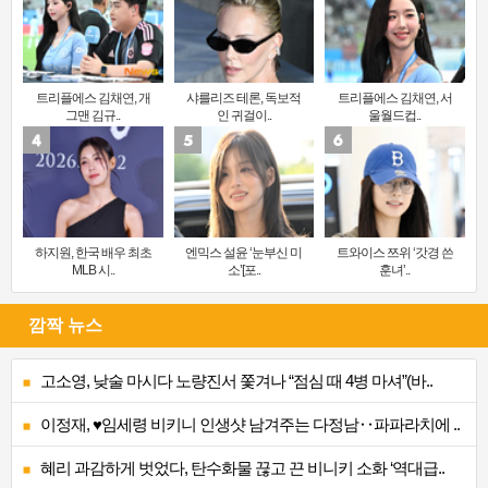
트리플에스 김채연, 개
샤를리즈 테론, 독보적
트리플에스 김채연, 서
그맨 김규..
인 귀걸이..
울월드컵..
하지원, 한국 배우 최초
엔믹스 설윤 ‘눈부신 미
트와이스 쯔위 ‘갓경 쓴
MLB 시..
소’[포..
훈녀’..
깜짝 뉴스
고소영, 낮술 마시다 노량진서 쫓겨나 “점심 때 4병 마셔”(바..
이정재, ♥임세령 비키니 인생샷 남겨주는 다정남‥파파라치에 ..
혜리 과감하게 벗었다, 탄수화물 끊고 끈 비니키 소화 ‘역대급..