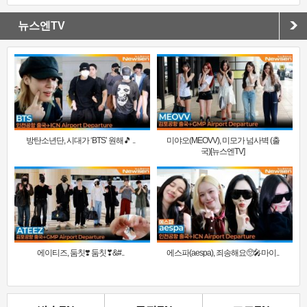
뉴스엔TV
방탄소년단, 시대가 ‘BTS’ 원해🎵 ..
미야오(MEOVV), 미모가 넘사벽 (출
국)[뉴스엔TV]
에이티즈, 둠칫❣️ 둠칫❣&#..
에스파(aespa), 죄송해요🥺🎤마이..