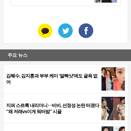
주요 뉴스
김혜수, 김지훈과 부부 케미 ‘얼빡샷’에도 굴욕 없
어
지퍼 스르륵 내리더니‥비비, 선정성 논란 터졌다
“왜 저래vs이게 워터밤” 시끌