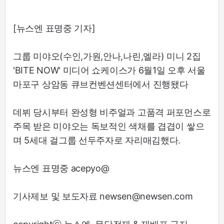
[뉴스엔 표명중 기자]
그룹 미야오(수인,가원,안나,나린,엘라) 미니 2집
'BITE NOW' 미디어 쇼케이스가 6월1일 오후 서울
마포구 상암동 큐브컨벤션센터에서 진행됐다
데뷔 당시부터 완성형 비주얼과 고품격 퍼포먼스로
주목 받은 미야오는 독보적인 색채를 겹겹이 쌓으
며 5세대 걸그룹 선두주자로 자리매김했다.
뉴스엔 표명중 acepyo@
기사제보 및 보도자료 newsen@newsen.com