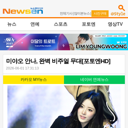
전체기사
|
많이본뉴스
|
사진구매
뉴스
연예
스포츠
포토엔
영상TV
미야오 안나, 완벽 비주얼 무대[포토엔HD]
2026-06-01 17:31:13
카카오 MY뉴스
네이버 연예뉴스