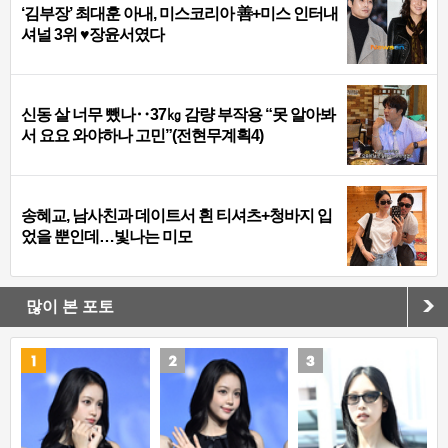
‘김부장’ 최대훈 아내, 미스코리아 善+미스 인터내
셔널 3위 ♥장윤서였다
신동 살 너무 뺐나‥37㎏ 감량 부작용 “못 알아봐
서 요요 와야하나 고민”(전현무계획4)
송혜교, 남사친과 데이트서 흰 티셔츠+청바지 입
었을 뿐인데…빛나는 미모
많이 본 포토