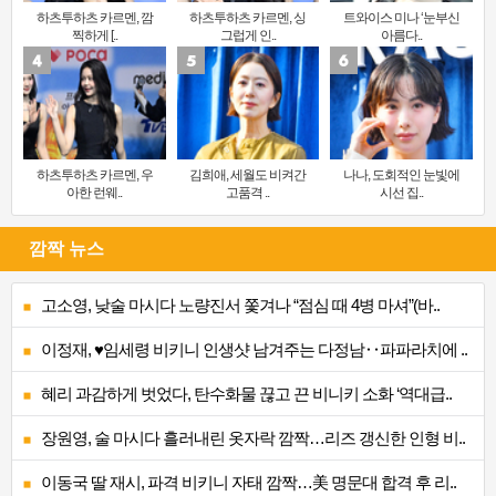
하츠투하츠 카르멘, 깜
하츠투하츠 카르멘, 싱
트와이스 미나 ‘눈부신
찍하게 [..
그럽게 인..
아름다..
하츠투하츠 카르멘, 우
김희애, 세월도 비켜간
나나, 도회적인 눈빛에
아한 런웨..
고품격 ..
시선 집..
깜짝 뉴스
고소영, 낮술 마시다 노량진서 쫓겨나 “점심 때 4병 마셔”(바..
이정재, ♥임세령 비키니 인생샷 남겨주는 다정남‥파파라치에 ..
혜리 과감하게 벗었다, 탄수화물 끊고 끈 비니키 소화 ‘역대급..
장원영, 술 마시다 흘러내린 옷자락 깜짝…리즈 갱신한 인형 비..
이동국 딸 재시, 파격 비키니 자태 깜짝…美 명문대 합격 후 리..