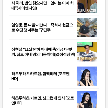
사 처리, 범인 찾았지만…엄마는 이미 치
매”(데이앤나잇)
임영웅, 돈 다발 꺼냈다…즉석서 현금으
로 수당 챙겨주는 ‘구단주’
심현섭 “11살 연하 아내에 축의금 다 뺏
겨, 집도 아내 명의” (동치미)[결정적장면]
하츠투하츠 카르멘, 깜찍하게 [포토엔
HD]
하츠투하츠 카르멘, 싱그럽게 인사 [포토
엔HD]