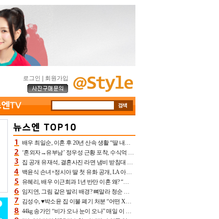
로그인
|
회원가입
배우 최일순, 이혼 후 20년 산속 생활 “딸 내가 버렸다고 원망‥맘 아파”(특종)[어제TV]
‘혼외자→유부남’ 정우성 근황 포착, 수식억 해킹 피해 후배 만났다 “존경하는”
집 공개 유재석, 결혼사진 라면 냄비 받침대 되고 분노‥가족사진도 피해(놀뭐)[어제TV]
백윤식 손녀+정시아 딸 첫 유화 공개, LA 아트쇼→서울국제조각페스타 작가다운 수준급 실력
유혜리, 배우 이근희과 1년 반만 이혼 왜? “식칼 꽂고 의자 던져” 충격 폭로(특종)[어제TV]
임지연, 그림 같은 발리 배경? 뼈말라 청순 비키니 핏에 상대 안 되네
김성수, ♥박소윤 집 이불 폐기 처분 “어떤 X이랑 썼을지 몰라” 질투(신랑수업2)[어제TV]
44kg 송가인 “비가 오나 눈이 오나” 매일 이 운동, 허벅지 근육량 상승+체지방 감소