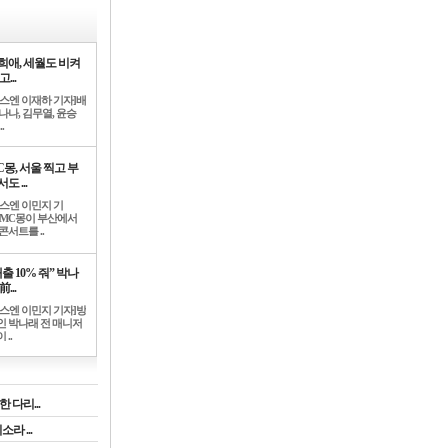
희애, 세월도 비켜
고...
뉴스엔 이재하 기자]배
나나, 김무열, 윤승
.
C몽, 서울 찍고 부
도 ...
뉴스엔 이민지 기
]MC몽이 부산에서
콘서트를 ..
출 10% 줘” 박나
前...
뉴스엔 이민지 기자]방
인 박나래 전 매니저
 ..
 다리...
라 ...