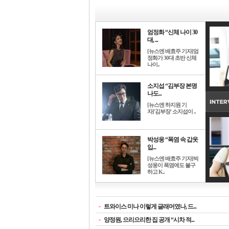
엄정화 “신체 나이 30
대, ...
[뉴스엔 배효주 기자]엄
정화가 30대 초반 신체
나이..
소지섭 “김부장 본명
나도...
[뉴스엔 하지원 기
자]'김부장' 소지섭이 ..
박성웅 “폭염 속 갑옷
입...
[뉴스엔 배효주 기자]박
성웅이 폭염에도 불구
하고 K..
-
트와이스 미나 이렇게 글래머였나, 드...
-
양정원, 으리으리한 집 공개 “시차 적...