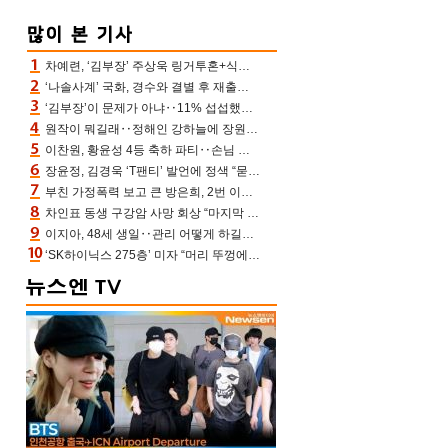
차예련, ‘김부장’ 주상욱 링거투혼+식스팩 비화 “옷 벗는데 아저씨는 안 된다고”(차장금)
‘나솔사계’ 국화, 경수와 결별 후 재출연…첫인상 3표 몰표
‘김부장’이 문제가 아냐‥11% 섭섭했던 ‘재벌X형사2’ 돈·빽 총동원해 컴백 [TV보고서]
원작이 뭐길래‥정해인 강하늘에 장원영까지 참여한 이 영화
이찬원, 황윤성 4등 축하 파티‥손님 모으려 블랙핑크 지수와 친한 척(편스토랑)[어제TV]
장윤정, 김경욱 ‘T팬티’ 발언에 정색 “묻지 않았는데, 그것도 성희롱”(장공장)
부친 가정폭력 보고 큰 방은희, 2번 이혼 후 잠수→母 고독사에 자책(특종세상)[어제TV]
차인표 동생 구강암 사망 회상 “마지막 순간 동생 손 잡아준 신애라, 두고두고 고마워” (신애라이프)
이지아, 48세 생일‥관리 어떻게 하길래 놀라운 동안 미모
‘SK하이닉스 275층’ 미자 “머리 뚜껑에서 사, 주식만 안 해도 돈 버는 것”