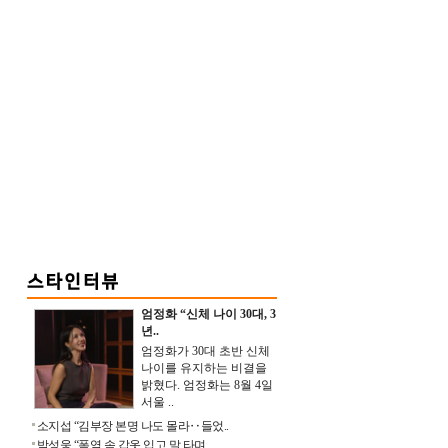
엄정화 “신체 나이 30대, 3
년..
엄정화가 30대 초반 신체
나이를 유지하는 비결을
밝혔다. 엄정화는 8월 4일
서울 ..
소지섭 “김부장 본명 나도 몰라‥들었..
박성웅 “폭염 속 갑옷 입고 말 타며 ..