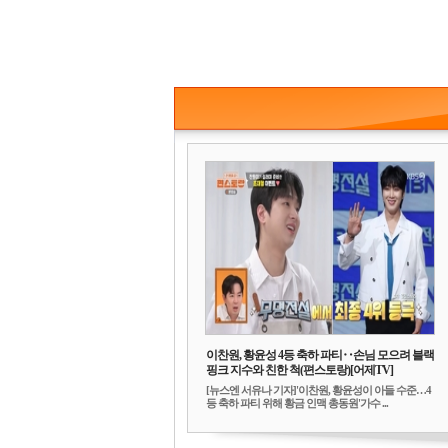
이찬원, 황윤성 4등 축하 파티‥손님 모으려 블랙
핑크 지수와 친한 척(편스토랑)[어제TV]
[뉴스엔 서유나 기자]'이찬원, 황윤성이 아들 수준…4
등 축하 파티 위해 황금 인맥 총동원'가수 ...