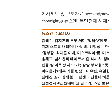
기사제보 및 보도자료 newsen@news
copyrightⓒ 뉴스엔. 무단전재 & 
김혜수, 김지훈과 부부 케미 ‘얼빡샷’에도
지퍼 스르륵 내리더니‥비비, 선정성 논란 터
‘김부장’ 최대훈 아내, 미스코리아 善+미
송혜교, 남사친과 데이트서 흰 티셔츠+청
신동 살 너무 뺐나‥37㎏ 감량 부작용 “못
아나운서♥배우 커플 탄생‥이유빈, 유일한 최
심혜진 조카 심재원, 00년생과 단둘이 하룻밤
삼성전자 4만 원대에 산 김구라, 15년 보유