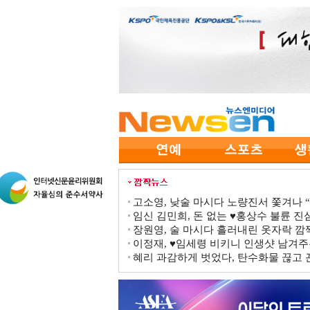
고소영, 낮술 마시다 노량진서 쫓겨나 “점
임신 김민희, 돈 없는 ♥홍상수 불륜 진심
장원영, 술 마시다 흘러내린 옷자락 
이정재, ♥임세령 비키니 인생샷 남겨주
혜리 과감하게 벗었다, 탄수화물 끊고 끈