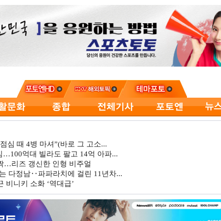
심 때 4병 마셔”(바로 그 고소...
…100억대 빌라도 팔고 14억 아파...
깜짝…리즈 갱신한 인형 비주얼
는 다정남‥파파라치에 걸린 11년차...
 비니키 소화 ‘역대급’