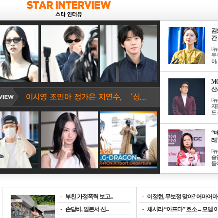
김
간 
[
우 
아, .
M
산서
[
자
도 
“매
래 
[
송
들이
-
부친 가정폭력 보고...
-
이정현, 무보정 맞아? 어마어마한
-
손담비, 일본서 신...
-
채시라 “아프다” 호소→모델 이소