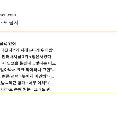
en.com
재배포 금지
 굴욕 없어
졌다 “왜 저래vs이게 워터밤...
스 인터내셔널 3위 ♥장윤서였다
바지 입었을 뿐인데…빛나는 미모
 알아봐서 요요 와야하나 고민”...
종 선택 “늦어서 미안해” (...
→복근 공개 “너무 야해” (...
 아파트 손해 처분 “그래도 괜...