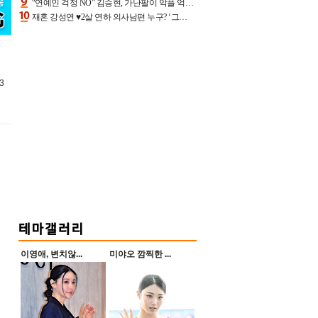
“연예인 걱정 NO” 김승현, 가난팔이 악플 억울할만‥아내+딸과 日 여행
재혼 강성연 ♥2살 연하 의사남편 누구? ‘그알’ 자문의에 훈남 비주얼 초엘리트 스펙 [종합]
3
이영애, 변치않...
미야오 깜찍한 ...