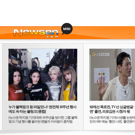
누가 블랙핑크 등 떠밀었나? 완전체 10주년 행사
밖에선 폭로전, TV선 싱글벙글
에도 속 타는 블링크 [종합]
면’ 출연, 피로감은 시청자 몫
[뉴스엔 하지원 기자]데뷔 10주년을 맞이한 그룹 블랙
[뉴스엔 하지원 기자]사생활 논란에
핑크 기념 행사를 둘러싼 팬들의 아쉬움이 좀처럼
민의 SBS 예능 '틈만 나면,' 출연분이 
가...