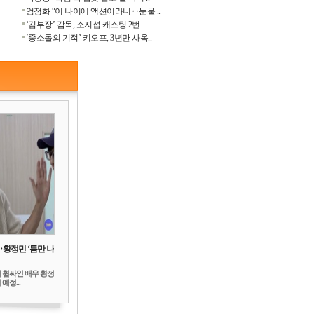
엄정화 “이 나이에 액션이라니‥눈물 ..
‘김부장’ 감독, 소지섭 캐스팅 2번 ..
‘중소돌의 기적’ 키오프, 3년만 사옥..
‥황정민 ‘틈만 나
 휩싸인 배우 황정
예정...