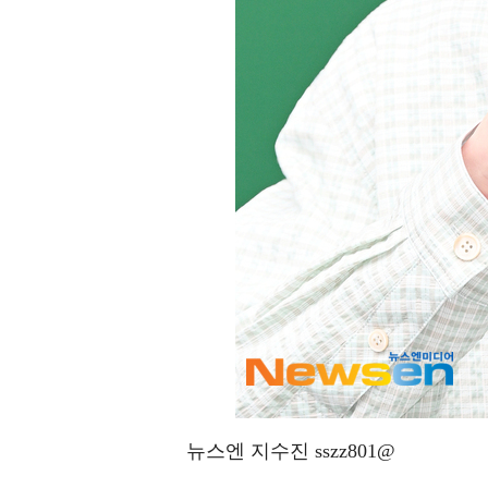
뉴스엔 지수진 sszz801@