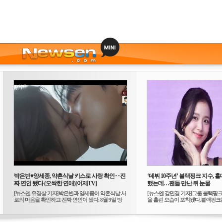
박은빈♥양세종, 약혼식날 키스로 사랑 확인‥진
‘데뷔 10주년’ 블랙핑크 지수, 홀
짜 연인 됐다 (오싹한 연애)[어제TV]
했는데…팬들 만난 뒤 눈물
[뉴스엔 유경상 기자]박은빈과 양세종이 약혼식날 서
[뉴스엔 강민경 기자]그룹 블랙핑크
로의 마음을 확인하고 진짜 연인이 됐다. 8월 9일 방
을 흘린 모습이 포착됐다.블랙핑크는
송...
10...