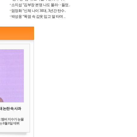
소지섭 “김부장 본명 나도 몰라‥들었..
엄정화 “신체 나이 30대, 3년간 탄수..
박성웅 “폭염 속 갑옷 입고 말 타며 ..
대 논란 속 사과
 멤버 지수가 눈물
 8월 8일 데뷔