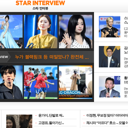
스
스, 
[
용
이 
김
노한
[
경
갑론
황
11일
[
정
로 
-
윤가이, 단발로 싹...
-
이정현, 무보정 맞아? 어마어마한
-
고경표, 돌아가신 ...
-
채시라 “아프다” 호소→모델 이소