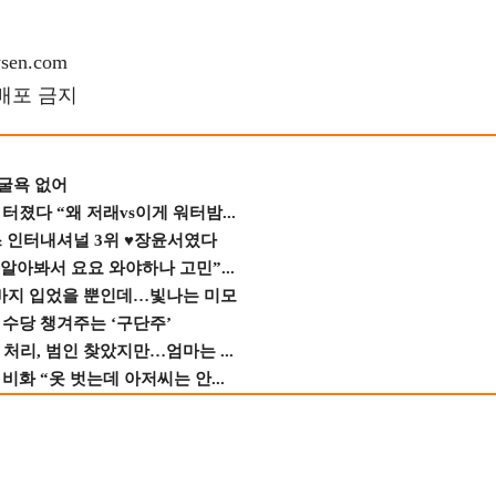
en.com
재배포 금지
 굴욕 없어
졌다 “왜 저래vs이게 워터밤...
스 인터내셔널 3위 ♥장윤서였다
 알아봐서 요요 와야하나 고민”...
바지 입었을 뿐인데…빛나는 미모
수당 챙겨주는 ‘구단주’
 처리, 범인 찾았지만…엄마는 ...
비화 “옷 벗는데 아저씨는 안...