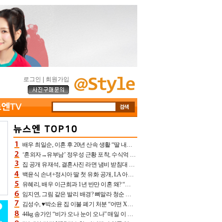
로그인
|
회원가입
배우 최일순, 이혼 후 20년 산속 생활 “딸 내가 버렸다고 원망‥맘 아파”(특종)[어제TV]
‘혼외자→유부남’ 정우성 근황 포착, 수식억 해킹 피해 후배 만났다 “존경하는”
집 공개 유재석, 결혼사진 라면 냄비 받침대 되고 분노‥가족사진도 피해(놀뭐)[어제TV]
백윤식 손녀+정시아 딸 첫 유화 공개, LA 아트쇼→서울국제조각페스타 작가다운 수준급 실력
유혜리, 배우 이근희과 1년 반만 이혼 왜? “식칼 꽂고 의자 던져” 충격 폭로(특종)[어제TV]
임지연, 그림 같은 발리 배경? 뼈말라 청순 비키니 핏에 상대 안 되네
김성수, ♥박소윤 집 이불 폐기 처분 “어떤 X이랑 썼을지 몰라” 질투(신랑수업2)[어제TV]
44kg 송가인 “비가 오나 눈이 오나” 매일 이 운동, 허벅지 근육량 상승+체지방 감소