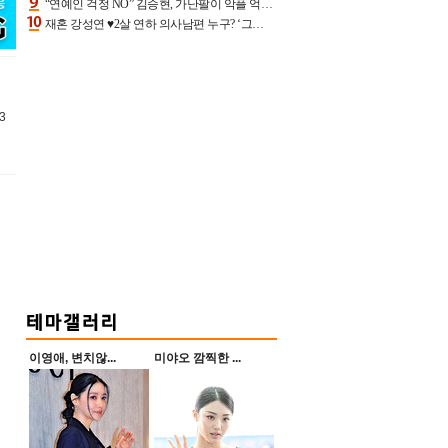
“연예인 걱정 NO” 김승현, 가난팔이 악플 억울할만‥아내+딸과 日 여행
재혼 강성연 ♥2살 연하 의사남편 누구? ‘그알’ 자문의에 훈남 비주얼 초엘리트 스펙 [종합]
3
이영애, 변치않...
미야오 깜찍한 ...