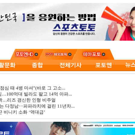
심 때 4병 마셔”(바로 그 고소...
…100억대 빌라도 팔고 14억 아파...
깜짝…리즈 갱신한 인형 비주얼
는 다정남‥파파라치에 걸린 11년차...
 비니키 소화 ‘역대급’