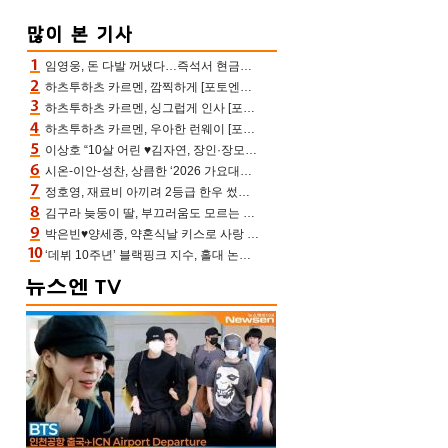
임영웅, 돈 다발 꺼냈다…즉석서 현금으로 수당 챙겨주는 ‘구단주’
하츠투하츠 카르멘, 깜찍하게 [포토엔HD]
하츠투하츠 카르멘, 싱그럽게 인사 [포토엔HD]
하츠투하츠 카르멘, 우아한 런웨이 [포토엔HD]
이상호 “10살 어린 ♥김자연, 장인·장모님 내 동안에 깜짝 놀라 허락”(아침마당)
시온-이안-성찬, 상큼한 ‘2026 가요대전 썸머’ MC [포토엔HD]
정호영, 재료비 아끼려 2등급 한우 썼다 위기 “고기 질겨” 혹평(스레파)
김구라 늦둥이 딸, 부끄러움도 모르는 끼쟁이…그리 “걔가 연예인 됐어야”(김그리)
박은빈♥양세종, 약혼식날 키스로 사랑 확인‥진짜 연인 됐다 (오싹한 연애)[어제TV]
‘데뷔 10주년’ 블랙핑크 지수, 홀대 논란 속 사과했는데…팬들 만난 뒤 눈물