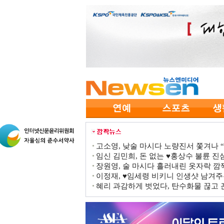
고소영, 낮술 마시다 노량진서 쫓겨나 “점
임신 김민희, 돈 없는 ♥홍상수 불륜 진심
장원영, 술 마시다 흘러내린 옷자락 
이정재, ♥임세령 비키니 인생샷 남겨주
혜리 과감하게 벗었다, 탄수화물 끊고 끈