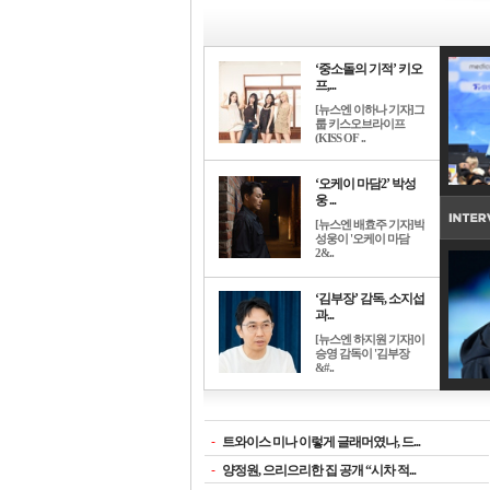
‘중소돌의 기적’ 키오
프,...
[뉴스엔 이하나 기자]그
룹 키스오브라이프
(KISS OF ..
‘오케이 마담2’ 박성
웅 ...
[뉴스엔 배효주 기자]박
성웅이 '오케이 마담
2&..
‘김부장’ 감독, 소지섭
과...
[뉴스엔 하지원 기자]이
승영 감독이 '김부장
&#..
-
트와이스 미나 이렇게 글래머였나, 드...
-
양정원, 으리으리한 집 공개 “시차 적...