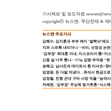
기사제보 및 보도자료 newsen@news
copyrightⓒ 뉴스엔. 무단전재 & 
김혜수, 김지훈과 부부 케미 ‘얼빡샷’에도
지퍼 스르륵 내리더니‥비비, 선정성 논란 터
‘김부장’ 최대훈 아내, 미스코리아 善+미
신동 살 너무 뺐나‥37㎏ 감량 부작용 “못
송혜교, 남사친과 데이트서 흰 티셔츠+청
임영웅, 돈 다발 꺼냈다…즉석서 현금으로 
김정렬, 친형 군대 구타 사망 억울 “농약사
차예련, ‘김부장’ 주상욱 링거투혼+식스팩 