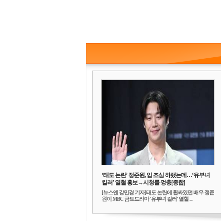
‘태도 논란’ 정준원, 입 조심 하랬는데…‘유부녀
킬러’ 열혈 홍보→시청률 껑충[종합]
[뉴스엔 강민경 기자]태도 논란에 휩싸였던 배우 정준
원이 MBC 금토드라마 '유부녀 킬러' 열혈 ...