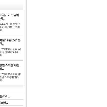
트레이 키즈 필릭
엄...
고양(경기)=뉴스엔 유
주 기자]그룹 스트레
키..
희철 “X돌았네” 분
...
뉴스엔 황혜진 기자]서
덕 성신여대 교수가
..
정민 스토킹 재판,
 ...
뉴스엔 배효주 기자]황
민을 스토킹한 혐의
기..
 다리...
라 ...