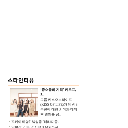
‘중소돌의 기적’ 키오프,
3..
그룹 키스오브라이프
(KISS OF LIFE)가 데뷔 3
주년에 대한 의미와 데뷔
후 변화를 공..
‘오케이 마담2’ 박성웅 “허리띠 졸..
‘김부장’ 감독, 소지섭과 은퇴까지 ..