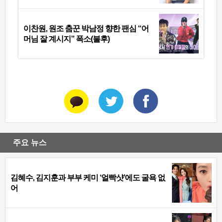
이찬원, 원조 춤꾼 박남정 향한 팬심 “어
머님 잘 계시지” 폭소(불후)
주요 뉴스
김혜수, 김지훈과 부부 케미 ‘얼빡샷’에도 굴욕 없
어