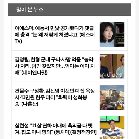
많이 본 뉴스
여에스더, 예능서 민낯 공개했다가 댓글
에 충격 “눈 왜 저렇게 처졌냐고”(에스더
TV)
김정렬, 친형 군대 구타 사망 억울 “농약
사 처리, 범인 찾았지만…엄마는 이미 치
매”(데이앤나잇)
건물주 구성환, 김신영 이선민과 집 옥상
서 41만원 한우 파티 “화력이 성화봉
송”(나혼산)
심현섭 “11살 연하 아내에 축의금 다 뺏
겨, 집도 아내 명의” (동치미)[결정적장면]