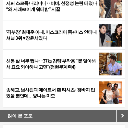
지퍼 스르륵 내리더니‥비비, 선정성 논란 터졌다
“왜 저래vs이게 워터밤” 시끌
‘김부장’ 최대훈 아내, 미스코리아 善+미스 인터내
셔널 3위 ♥장윤서였다
신동 살 너무 뺐나‥37㎏ 감량 부작용 “못 알아봐
서 요요 와야하나 고민”(전현무계획4)
송혜교, 남사친과 데이트서 흰 티셔츠+청바지 입
었을 뿐인데…빛나는 미모
많이 본 포토