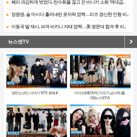
혜리 과감하게 벗었다, 탄수화물 끊고 끈 비니키 소화 ‘역대급..
장원영, 술 마시다 흘러내린 옷자락 깜짝…리즈 갱신한 인형 비..
이동국 딸 재시, 파격 비키니 자태 깜짝…美 명문대 합격 후 리..
뉴스엔TV
방탄소년단, 시대가 ‘BTS’ 원해🎵 ..
미야오(MEOVV), 미모가 넘사벽 (출
국)[뉴스엔TV]