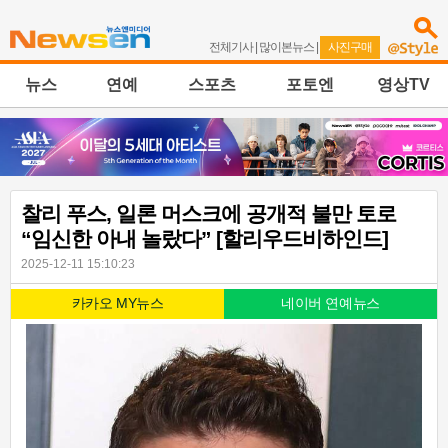
전체기사
|
많이본뉴스
|
사진구매
뉴스
연예
스포츠
포토엔
영상TV
찰리 푸스, 일론 머스크에 공개적 불만 토로
“임신한 아내 놀랐다” [할리우드비하인드]
2025-12-11 15:10:23
카카오 MY뉴스
네이버 연예뉴스