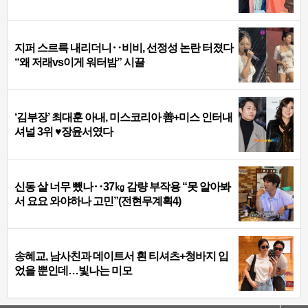
지퍼 스르륵 내리더니‥비비, 선정성 논란 터졌다
“왜 저래vs이게 워터밤” 시끌
‘김부장’ 최대훈 아내, 미스코리아 善+미스 인터내
셔널 3위 ♥장윤서였다
신동 살 너무 뺐나‥37㎏ 감량 부작용 “못 알아봐
서 요요 와야하나 고민”(전현무계획4)
송혜교, 남사친과 데이트서 흰 티셔츠+청바지 입
었을 뿐인데…빛나는 미모