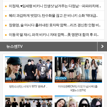
이정재, ♥임세령 비키니 인생샷 남겨주는 다정남‥파파라치에 ..
혜리 과감하게 벗었다, 탄수화물 끊고 끈 비니키 소화 ‘역대급..
장원영, 술 마시다 흘러내린 옷자락 깜짝…리즈 갱신한 인형 비..
이동국 딸 재시, 파격 비키니 자태 깜짝…美 명문대 합격 후 리..
뉴스엔TV
방탄소년단, 시대가 ‘BTS’ 원해🎵 ..
미야오(MEOVV), 미모가 넘사벽 (출
국)[뉴스엔TV]