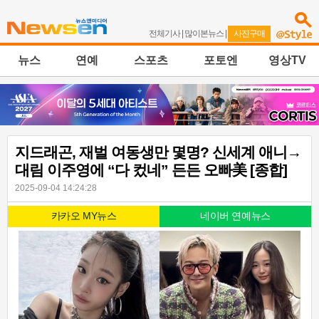
전체기사
|
많이본뉴스
|
사진구매
뉴스
연예
스포츠
포토엔
영상TV
지드래곤, 재벌 여동생만 몇명? 신세계 애니→
대림 이주영에 “다 컸네” 든든 오빠美 [종합]
2025-09-04 14:24:28
카카오 MY뉴스
네이버 연예뉴스