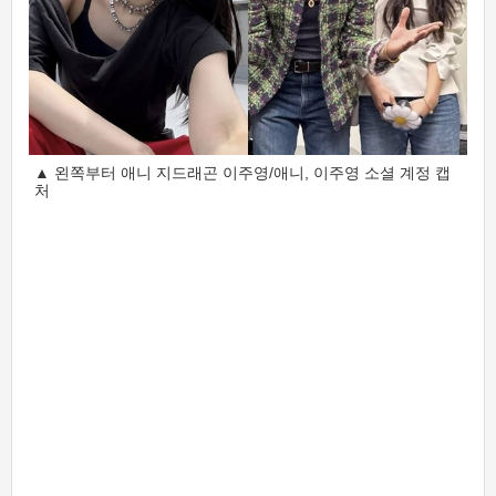
▲ 왼쪽부터 애니 지드래곤 이주영/애니, 이주영 소셜 계정 캡
처