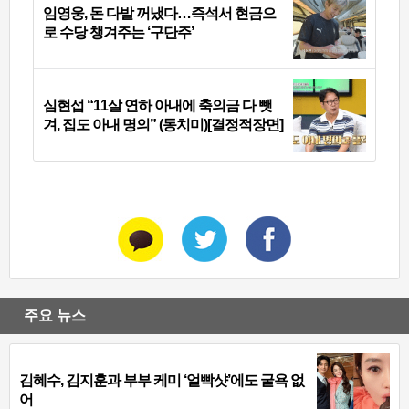
임영웅, 돈 다발 꺼냈다…즉석서 현금으
로 수당 챙겨주는 ‘구단주’
심현섭 “11살 연하 아내에 축의금 다 뺏
겨, 집도 아내 명의” (동치미)[결정적장면]
주요 뉴스
김혜수, 김지훈과 부부 케미 ‘얼빡샷’에도 굴욕 없
어