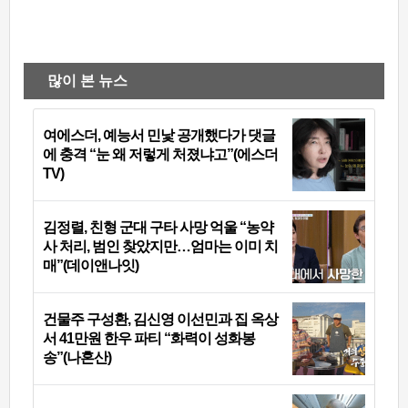
많이 본 뉴스
여에스더, 예능서 민낯 공개했다가 댓글
에 충격 “눈 왜 저렇게 처졌냐고”(에스더
TV)
김정렬, 친형 군대 구타 사망 억울 “농약
사 처리, 범인 찾았지만…엄마는 이미 치
매”(데이앤나잇)
건물주 구성환, 김신영 이선민과 집 옥상
서 41만원 한우 파티 “화력이 성화봉
송”(나혼산)