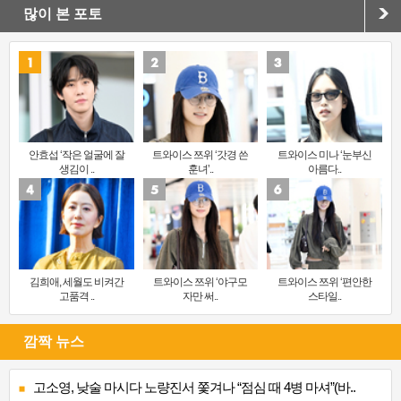
많이 본 포토
안효섭 ‘작은 얼굴에 잘
트와이스 쯔위 ‘갓경 쓴
트와이스 미나 ‘눈부신
생김이 ..
훈녀’..
아름다..
김희애, 세월도 비켜간
트와이스 쯔위 ‘야구모
트와이스 쯔위 ‘편안한
고품격 ..
자만 써..
스타일..
깜짝 뉴스
고소영, 낮술 마시다 노량진서 쫓겨나 “점심 때 4병 마셔”(바..